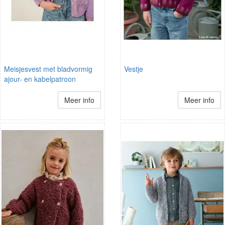
Meisjesvest met bladvormig
Vestje
ajour- en kabelpatroon
Meer info
Meer info