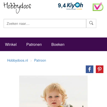
Zoeke
Winkel
Patronen
Boeken
Hobbydoos.nl
Patroon