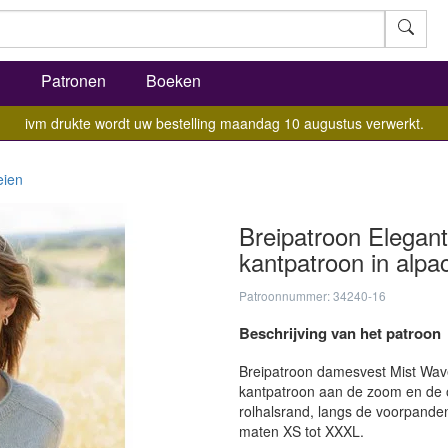
l
Patronen
Boeken
ivm drukte wordt uw bestelling maandag 10 augustus verwerkt.
eien
Breipatroon Elegant
kantpatroon in alpa
Patroonnummer: 34240-16
Beschrijving van het patroon
Breipatroon damesvest Mist Wave 
kantpatroon aan de zoom en de 
rolhalsrand, langs de voorpanden
maten XS tot XXXL.