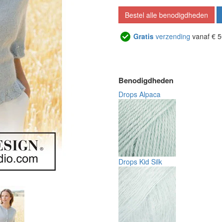
Bestel alle benodigdheden
Gratis
verzending
vanaf € 5
Benodigdheden
Drops Alpaca
Drops Kid Silk