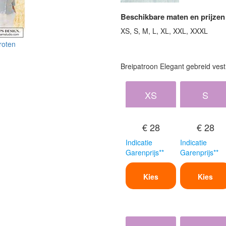
Beschikbare maten en prijzen
XS, S, M, L, XL, XXL, XXXL
roten
Breipatroon Elegant gebreid vest
XS
S
€ 28
€ 28
Indicatie
Indicatie
Garenprijs**
Garenprijs**
Kies
Kies