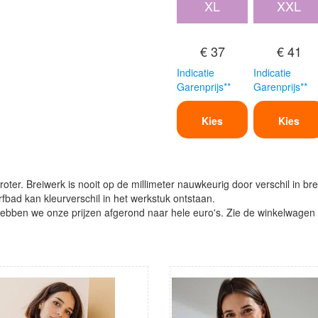
XL
XXL
€ 37
€ 41
Indicatie
Indicatie
Garenprijs**
Garenprijs**
Kies
Kies
oter. Breiwerk is nooit op de millimeter nauwkeurig door verschil in bre
verfbad kan kleurverschil in het werkstuk ontstaan.
ben we onze prijzen afgerond naar hele euro's. Zie de winkelwagen vo