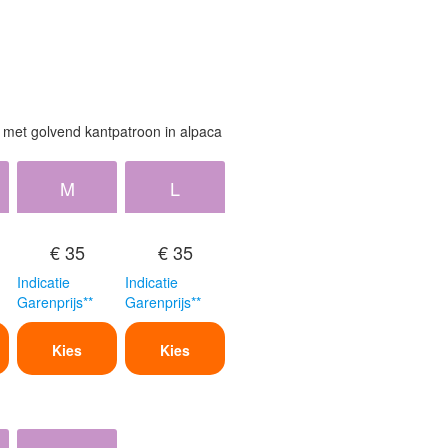
 met golvend kantpatroon in alpaca
M
L
€ 35
€ 35
Indicatie
Indicatie
Garenprijs**
Garenprijs**
Kies
Kies