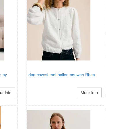
Romy
damesvest met ballonmouwen Rhea
r info
Meer info