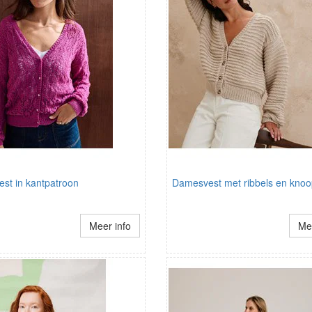
st in kantpatroon
Damesvest met ribbels en knoop
Meer info
Mee