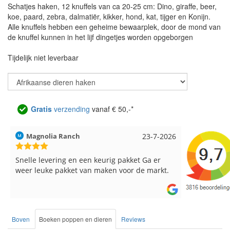
Schatjes haken, 12 knuffels van ca 20-25 cm: Dino, giraffe, beer,
koe, paard, zebra, dalmatiër, kikker, hond, kat, tijger en Konijn.
Alle knuffels hebben een geheime bewaarplek, door de mond van
de knuffel kunnen in het lijf dingetjes worden opgeborgen
Tijdelijk niet leverbaar
Gratis
verzending
vanaf € 50,-*
Hilde uit Loyers
17-7-2026
Loes uit 
Reeds meerdere keren breigaren en
Snelle leve
breinaalden besteld, altijd heel tevreden over
de service.
Boven
Boeken poppen en dieren
Reviews