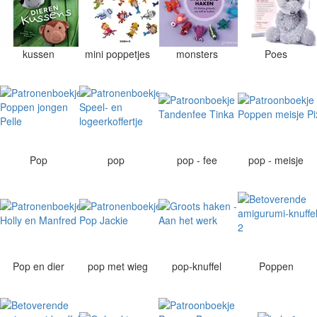
kussen
mini poppetjes
monsters
Poes
Pop
pop
pop - fee
pop - meisje
Pop en dier
pop met wieg
pop-knuffel
Poppen