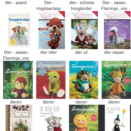
dier - paard
Dier -
dier - schotse
Dier - zwaan,
ringstaartaap
hooglander
Flamingo, vos
Dier - zwaan,
dier otter
dier uil
dier zwaan
Flamingo, vos
dieren
dieren
dieren
dieren