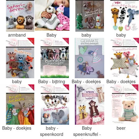
armband
Baby
baby
baby
baby
Baby - bijtring
Baby - doekjes
Baby - doekjes
Baby - doekjes
baby -
Baby
beer
speenkoord
speenknuffel -