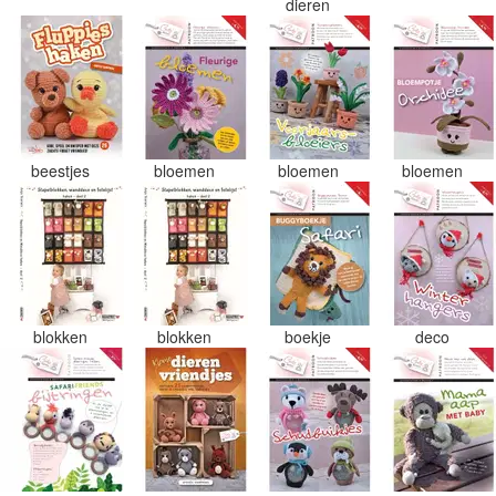
dieren
beestjes
bloemen
bloemen
bloemen
blokken
blokken
boekje
deco