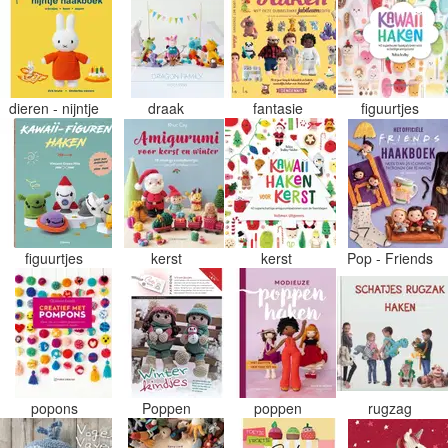
dieren - nijntje
draak
fantasie
figuurtjes
figuurtjes
kerst
kerst
Pop - Friends
popons
Poppen
poppen
rugzag