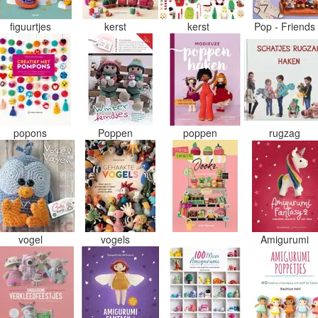
figuurtjes
kerst
kerst
Pop - Friend
popons
Poppen
poppen
rugzag
vogel
vogels
Amigurumi