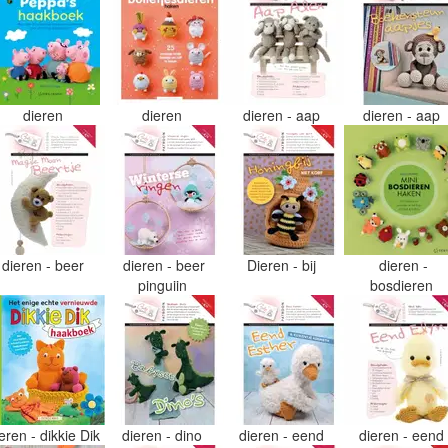
dieren
dieren
dieren - aap
dieren - aap
dieren - beer
dieren - beer
Dieren - bij
dieren -
pinguiin
bosdieren
eren - dikkie Dik
dieren - dino
dieren - eend
dieren - eend