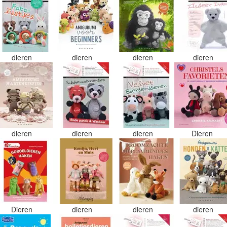
dieren
dieren
dieren
dieren
dieren
dieren
dieren
Dieren
Dieren
dieren
dieren
dieren