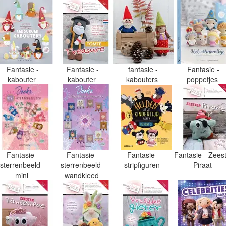
Fantasie -
Fantasie -
fantasie -
Fantasie -
kabouter
kabouter
kabouters
poppetjes
Fantasie -
Fantasie -
Fantasie -
Fantasie - Zees
sterrenbeeld -
sterrenbeeld -
stripfiguren
Piraat
mini
wandkleed