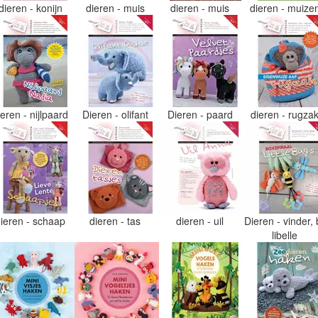
dieren - konijn
dieren - muis
dieren - muis
dieren - muize
ieren - nijlpaard
Dieren - olifant
Dieren - paard
dieren - rugza
dieren - schaap
dieren - tas
dieren - uil
Dieren - vinder, b
libelle