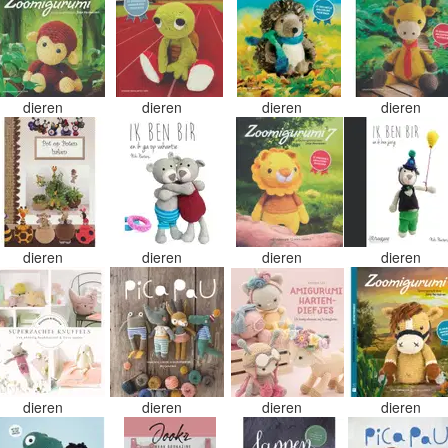
dieren
dieren
dieren
dieren
dieren
dieren
dieren
dieren
dieren
dieren
dieren
dieren