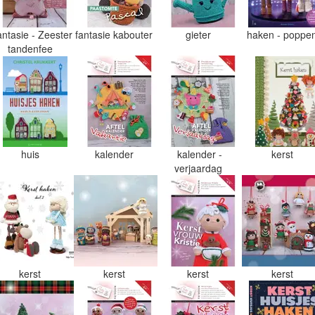
ntasie - Zeester
fantasie kabouter
gieter
haken - poppe
tandenfee
huis
kalender
kalender -
kerst
verjaardag
kerst
kerst
kerst
kerst