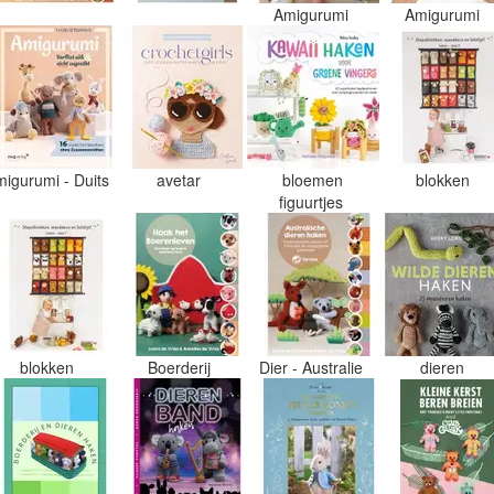
Amigurumi
Amigurumi
prijs/kwa
migurumi - Duits
avetar
bloemen
blokken
figuurtjes
blokken
Boerderij
Dier - Australie
dieren