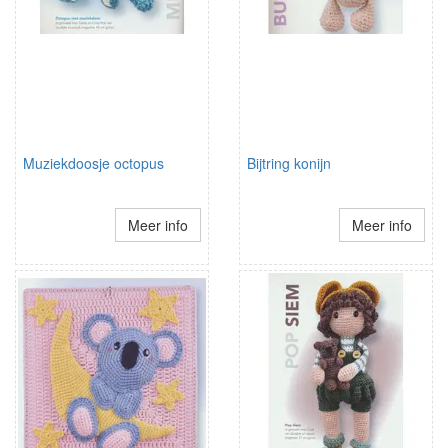
Muziekdoosje octopus
Bijtring konijn
Meer info
Meer info