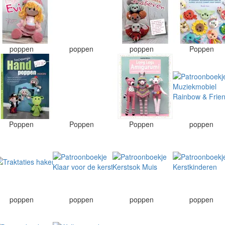
poppen
poppen
poppen
Poppen
Poppen
Poppen
Poppen
poppen
poppen
poppen
poppen
poppen