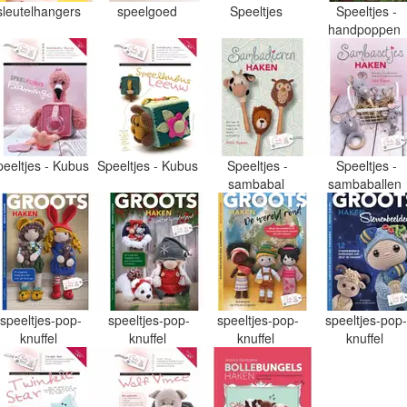
sleutelhangers
speelgoed
Speeltjes
Speeltjes -
handpoppen
peeltjes - Kubus
Speeltjes - Kubus
Speeltjes -
Speeltjes -
sambabal
sambaballen
speeltjes-pop-
speeltjes-pop-
speeltjes-pop-
speeltjes-pop
knuffel
knuffel
knuffel
knuffel