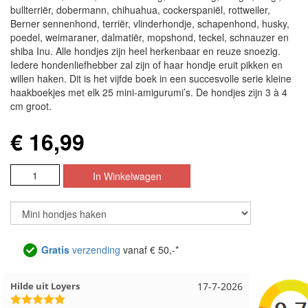
bullterriër, dobermann, chihuahua, cockerspaniël, rottweiler,
Berner sennenhond, terriër, vlinderhondje, schapenhond, husky,
poedel, weimaraner, dalmatiër, mopshond, teckel, schnauzer en
shiba Inu. Alle hondjes zijn heel herkenbaar en reuze snoezig.
Iedere hondenliefhebber zal zijn of haar hondje eruit pikken en
willen haken. Dit is het vijfde boek in een succesvolle serie kleine
haakboekjes met elk 25 mini-amigurumi’s. De hondjes zijn 3 à 4
cm groot.
€ 16,99
Gratis
verzending
vanaf € 50,-*
ELOORD
12-7-2026
Nell uit Beuningen