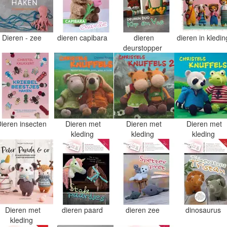
Dieren - zee
dieren capibara
dieren
dieren in kledi
deurstopper
Dieren insecten
Dieren met
Dieren met
Dieren met
kleding
kleding
kleding
Dieren met
dieren paard
dieren zee
dinosaurus
kleding