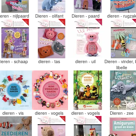
ieren - nijlpaard
Dieren - olifant
Dieren - paard
dieren - rugza
dieren - schaap
dieren - tas
dieren - uil
Dieren - vinder, b
libelle
dieren - vis
dieren - vogels
dieren - vogels
Dieren - zee