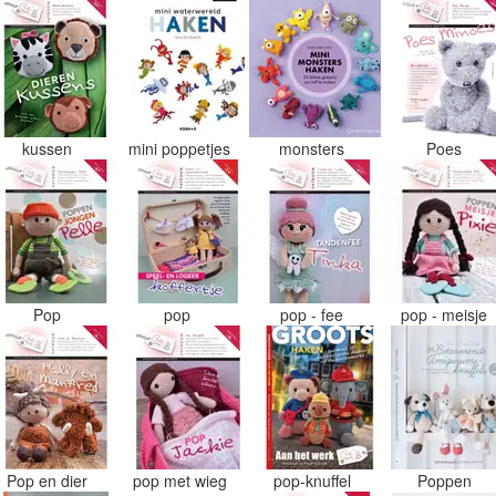
kussen
mini poppetjes
monsters
Poes
Pop
pop
pop - fee
pop - meisje
Pop en dier
pop met wieg
pop-knuffel
Poppen