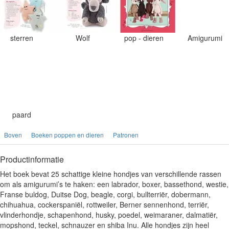
sterren
Wolf
pop - dieren
Amigurumi
paard
Boven
Boeken poppen en dieren
Patronen
Productinformatie
Het boek bevat 25 schattige kleine hondjes van verschillende rassen
om als amigurumi’s te haken: een labrador, boxer, bassethond, westie,
Franse buldog, Duitse Dog, beagle, corgi, bullterriër, dobermann,
chihuahua, cockerspaniël, rottweiler, Berner sennenhond, terriër,
vlinderhondje, schapenhond, husky, poedel, weimaraner, dalmatiër,
mopshond, teckel, schnauzer en shiba Inu. Alle hondjes zijn heel