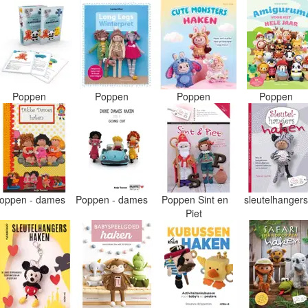
Poppen
Poppen
Poppen
Poppen
oppen - dames
Poppen - dames
Poppen Sint en
sleutelhanger
Piet