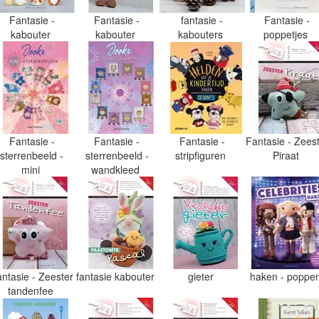
Fantasie -
Fantasie -
fantasie -
Fantasie -
kabouter
kabouter
kabouters
poppetjes
Fantasie -
Fantasie -
Fantasie -
Fantasie - Zees
sterrenbeeld -
sterrenbeeld -
stripfiguren
Piraat
mini
wandkleed
ntasie - Zeester
fantasie kabouter
gieter
haken - poppe
tandenfee