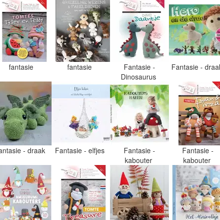
fantasie
fantasie
Fantasie -
Fantasie - dra
Dinosaurus
antasie - draak
Fantasie - elfjes
Fantasie -
Fantasie -
kabouter
kabouter