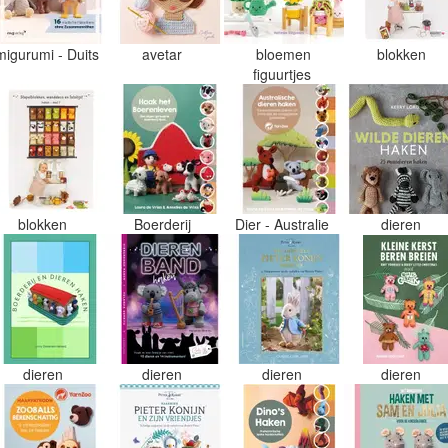
migurumi - Duits
avetar
bloemen
blokken
figuurtjes
blokken
Boerderij
Dier - Australie
dieren
dieren
dieren
dieren
dieren