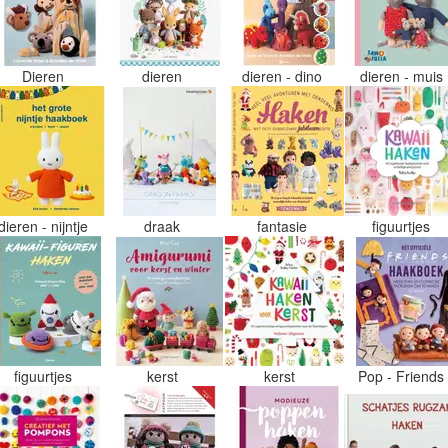
Dieren
dieren
dieren - dino
dieren - muis
dieren - nijntje
draak
fantasie
figuurtjes
figuurtjes
kerst
kerst
Pop - Friend