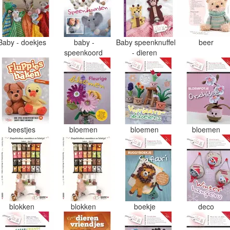
Baby - doekjes
baby -
Baby speenknuffel
beer
speenkoord
- dieren
beestjes
bloemen
bloemen
bloemen
blokken
blokken
boekje
deco