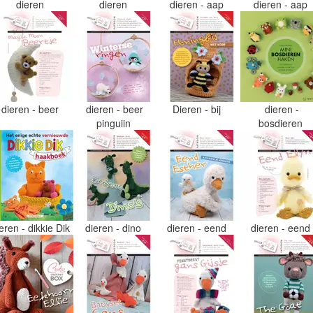
dieren
dieren
dieren - aap
dieren - aap
dieren - beer
dieren - beer
Dieren - bij
dieren -
pinguiin
bosdieren
eren - dikkie Dik
dieren - dino
dieren - eend
dieren - eend