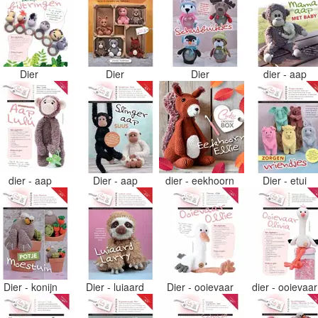
Dier
Dier
Dier
dier - aap
dier - aap
Dier - aap
dier - eekhoorn
Dier - etui
Dier - konijn
Dier - luiaard
Dier - ooievaar
dier - ooievaa