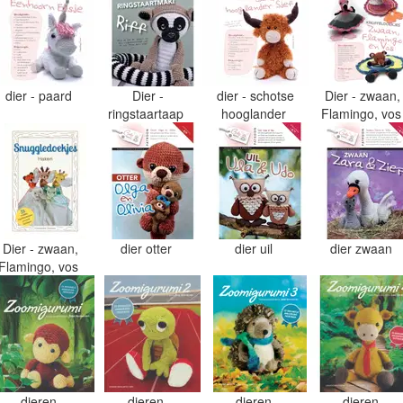
dier - paard
Dier -
dier - schotse
Dier - zwaan,
ringstaartaap
hooglander
Flamingo, vo
Dier - zwaan,
dier otter
dier uil
dier zwaan
Flamingo, vos
dieren
dieren
dieren
dieren