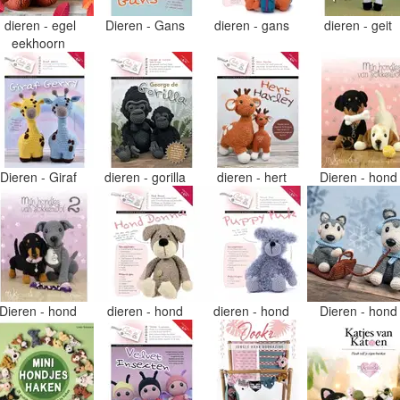
dieren - egel
Dieren - Gans
dieren - gans
dieren - geit
eekhoorn
Dieren - Giraf
dieren - gorilla
dieren - hert
Dieren - hon
Dieren - hond
dieren - hond
dieren - hond
Dieren - hon