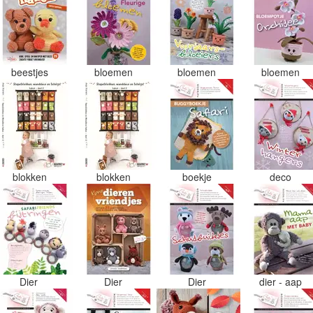
beestjes
bloemen
bloemen
bloemen
blokken
blokken
boekje
deco
Dier
Dier
Dier
dier - aap