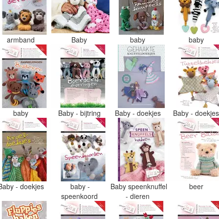
armband
Baby
baby
baby
baby
Baby - bijtring
Baby - doekjes
Baby - doekje
Baby - doekjes
baby -
Baby speenknuffel
beer
speenkoord
- dieren