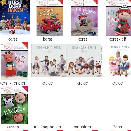
kerst
kerst
kerst
kerst - elf
kerst - rendier
krukje
krukje
krukje
kussen
mini poppetjes
monsters
Poes