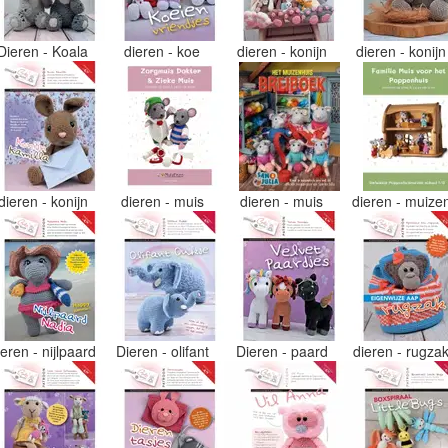
Dieren - Koala
dieren - koe
dieren - konijn
dieren - konij
dieren - konijn
dieren - muis
dieren - muis
dieren - muize
ieren - nijlpaard
Dieren - olifant
Dieren - paard
dieren - rugza