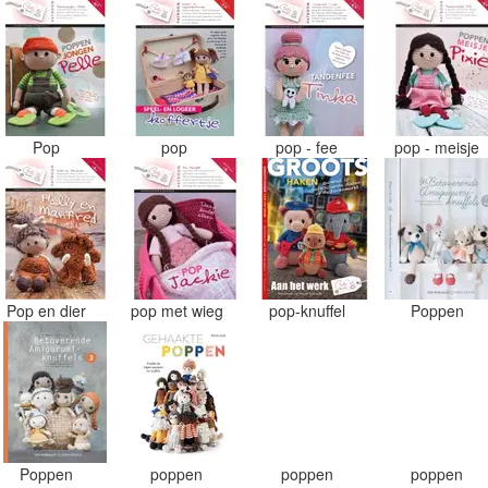
Pop
pop
pop - fee
pop - meisje
Pop en dier
pop met wieg
pop-knuffel
Poppen
Poppen
poppen
poppen
poppen