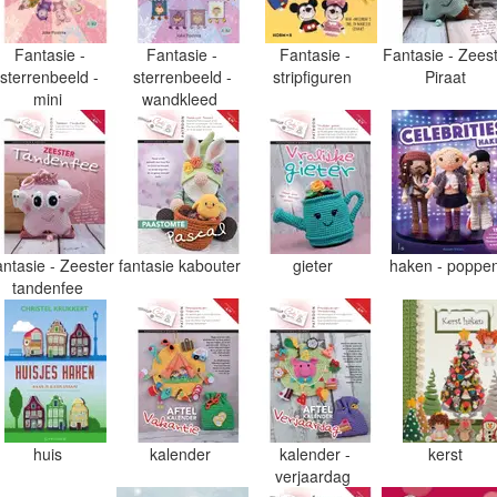
Fantasie -
Fantasie -
Fantasie -
Fantasie - Zees
sterrenbeeld -
sterrenbeeld -
stripfiguren
Piraat
mini
wandkleed
ntasie - Zeester
fantasie kabouter
gieter
haken - poppe
tandenfee
huis
kalender
kalender -
kerst
verjaardag