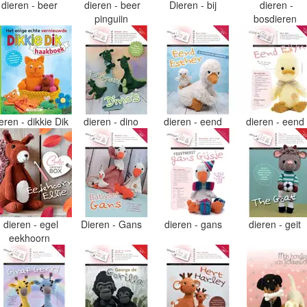
dieren - beer
dieren - beer
Dieren - bij
dieren -
pinguiin
bosdieren
eren - dikkie Dik
dieren - dino
dieren - eend
dieren - eend
dieren - egel
Dieren - Gans
dieren - gans
dieren - geit
eekhoorn