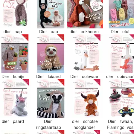
dier - aap
Dier - aap
dier - eekhoorn
Dier - etui
Dier - konijn
Dier - luiaard
Dier - ooievaar
dier - ooievaa
dier - paard
Dier -
dier - schotse
Dier - zwaan,
ringstaartaap
hooglander
Flamingo, vo