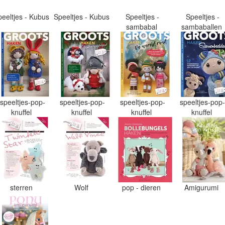
peeltjes - Kubus
Speeltjes - Kubus
Speeltjes -
Speeltjes -
sambabal
sambaballen
speeltjes-pop-
speeltjes-pop-
speeltjes-pop-
speeltjes-pop
knuffel
knuffel
knuffel
knuffel
sterren
Wolf
pop - dieren
Amigurumi