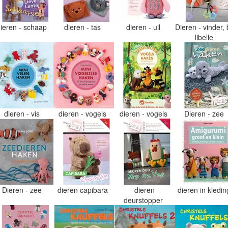
dieren - schaap
dieren - tas
dieren - uil
Dieren - vinder, b
libelle
dieren - vis
dieren - vogels
dieren - vogels
Dieren - zee
Dieren - zee
dieren capibara
dieren
dieren in kledi
deurstopper