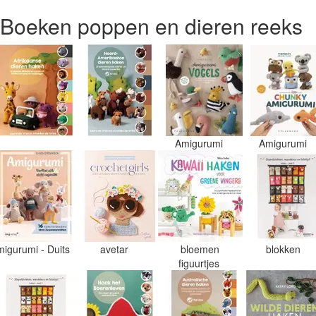
Boeken poppen en dieren reeks
Amigurumi
Amigurumi
migurumi - Duits
avetar
bloemen
blokken
figuurtjes