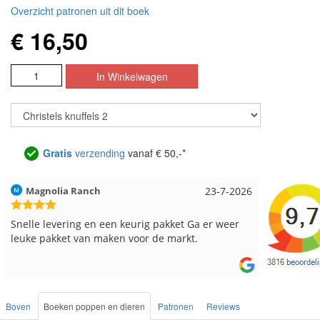
Overzicht patronen uit dit boek
€ 16,50
Gratis
verzending
vanaf € 50,-*
Hilde uit Loyers
17-7-2026
Loes uit
Reeds meerdere keren breigaren en breinaalden
Snelle le
besteld, altijd heel tevreden over de service.
Boven
Boeken poppen en dieren
Patronen
Reviews