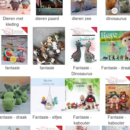
Dieren met
dieren paard
dieren zee
dinosaurus
kleding
fantasie
fantasie
Fantasie -
Fantasie - dra
Dinosaurus
antasie - draak
Fantasie - elfjes
Fantasie -
Fantasie -
kabouter
kabouter