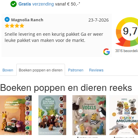
Gratis
verzending
vanaf € 50,-*
Hilde uit Loyers
17-7-2026
Loes uit
Reeds meerdere keren breigaren en breinaalden
Snelle le
besteld, altijd heel tevreden over de service.
Boven
Boeken poppen en dieren
Patronen
Reviews
Boeken poppen en dieren reeks