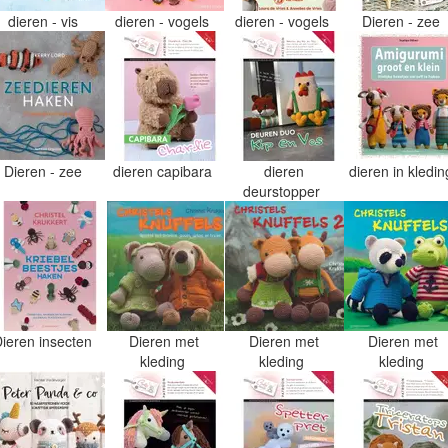
dieren - vis
dieren - vogels
dieren - vogels
Dieren - zee
Dieren - zee
dieren capibara
dieren
dieren in kledi
deurstopper
Dieren insecten
Dieren met
Dieren met
Dieren met
kleding
kleding
kleding