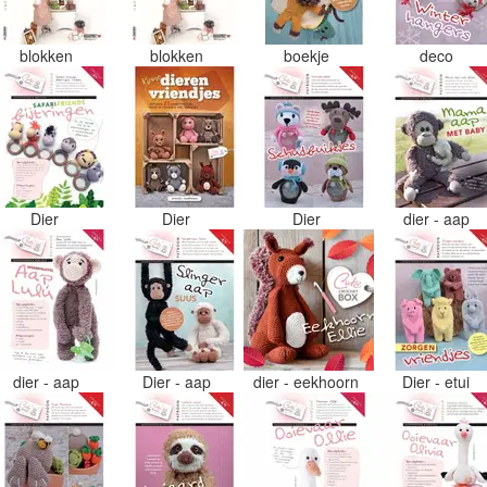
blokken
blokken
boekje
deco
Dier
Dier
Dier
dier - aap
dier - aap
Dier - aap
dier - eekhoorn
Dier - etui