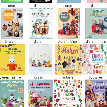
dieren
dieren
dieren
dieren
Dieren
dieren
dieren - dino
dieren - muis
dieren - nijntje
draak
fantasie
figuurtjes