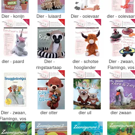
Dier - konijn
Dier - luiaard
Dier - ooievaar
dier - ooievaa
dier - paard
Dier -
dier - schotse
Dier - zwaan,
ringstaartaap
hooglander
Flamingo, vo
Dier - zwaan,
dier otter
dier uil
dier zwaan
Flamingo, vos