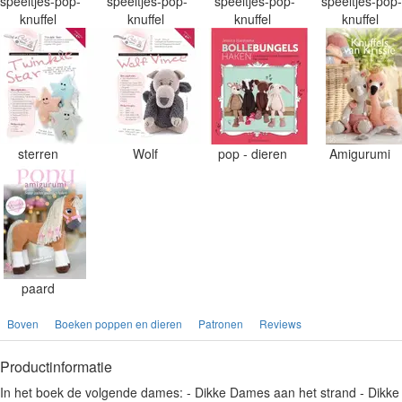
speeltjes-pop-
speeltjes-pop-
speeltjes-pop-
speeltjes-pop
knuffel
knuffel
knuffel
knuffel
sterren
Wolf
pop - dieren
Amigurumi
paard
Boven
Boeken poppen en dieren
Patronen
Reviews
Productinformatie
In het boek de volgende dames: - Dikke Dames aan het strand - Dikke