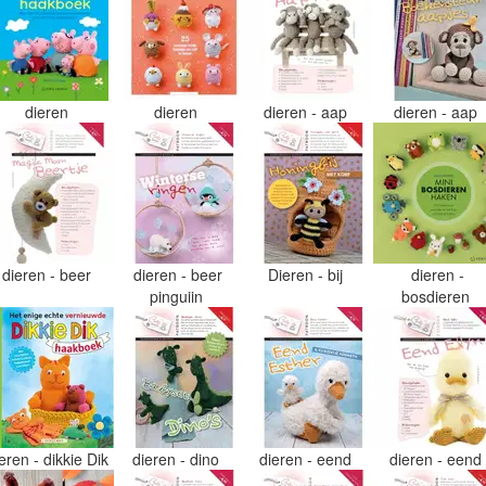
dieren
dieren
dieren - aap
dieren - aap
dieren - beer
dieren - beer
Dieren - bij
dieren -
pinguiin
bosdieren
eren - dikkie Dik
dieren - dino
dieren - eend
dieren - eend