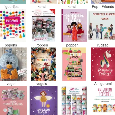
figuurtjes
kerst
kerst
Pop - Friend
popons
Poppen
poppen
rugzag
vogel
vogels
Amigurumi