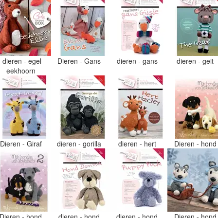
dieren - egel
Dieren - Gans
dieren - gans
dieren - geit
eekhoorn
Dieren - Giraf
dieren - gorilla
dieren - hert
Dieren - hon
Dieren - hond
dieren - hond
dieren - hond
Dieren - hon