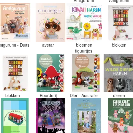
Amigurumi
Amigurumi
migurumi - Duits
avetar
bloemen
blokken
figuurtjes
blokken
Boerderij
Dier - Australie
dieren