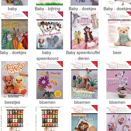
baby
Baby - bijtring
Baby - doekjes
Baby - doekje
Baby - doekjes
baby -
Baby speenknuffel
beer
speenkoord
- dieren
beestjes
bloemen
bloemen
bloemen