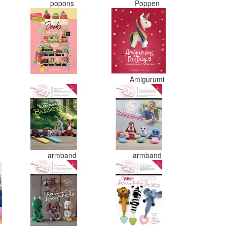
s
popons
Poppen
Amigurumi
armband
armband