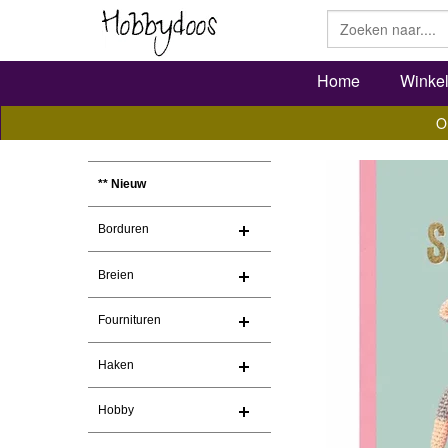
Home
Winke
O
** Nieuw
Borduren
Breien
Fournituren
Haken
Hobby