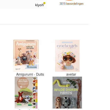
n. Enigste wat ik een
ammer vind is dat alles los
oos word gedaan. Had veel
lende kleuren blauw en
steld en dat word zo los in
 gestopt. Geen kleur codes
zels waren in elkaar gaan
Moet nu zelf uitzoeken
eurcode bij welke bol hoort.
3x 50 gram zwart besteld
r de andere bollen zitten
rschillende kleuren vezels
art. Dat vind ik erg
Als ik nu wil nabestellen
maar hopen dat ik de juiste
e bij de juiste bol heb
Amigurumi - Duits
avetar
Misschien een tip om de
apart in te pakken met een
elke kleur het is?
ks zou ik deze shop zeker
evelen wat betreft de
Goede prijs/kwaliteit
ng.