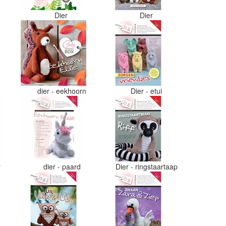
Dier
Dier
dier - eekhoorn
Dier - etui
r
dier - paard
Dier - ringstaartaap