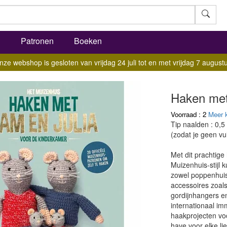
l
Patronen
Boeken
nze webshop is gesloten van vrijdag 24 juli tot en met vrijdag 7 augustu
Haken met
Voorraad : 2
Meer 
Tip naalden : 0,5
(zodat je geen vul
Met dit prachtig
Muizenhuis-stijl
zowel poppenhuis-
accessoires zoals
gordijnhangers e
internationaal i
haakprojecten vo
have voor elke li