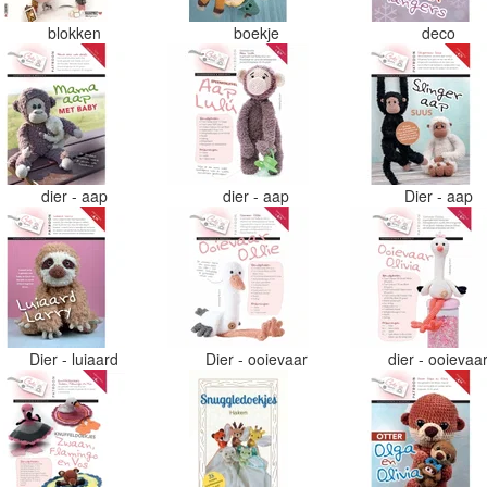
blokken
boekje
deco
dier - aap
dier - aap
Dier - aap
Dier - luiaard
Dier - ooievaar
dier - ooievaa