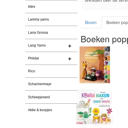
tevreden over de service.
Istex
Lammy yarns
Boven
Boeken pop
Lana Grossa
Boeken popp
Lang Yarns
Phildar
Rico
Schachenmayr
Scheepjeswol
Aktie & koopjes