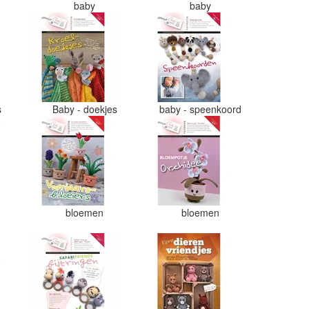
baby
baby
s
Baby - doekjes
baby - speenkoord
bloemen
bloemen