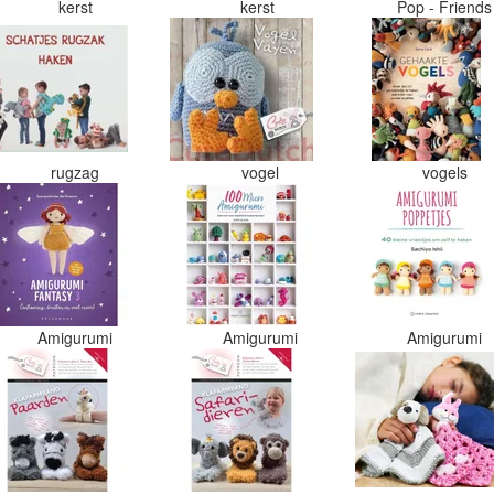
kerst
kerst
Pop - Friend
rugzag
vogel
vogels
Amigurumi
Amigurumi
Amigurumi