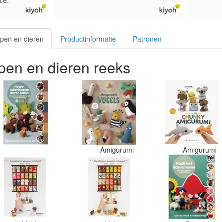
verzonde
beetje j
in een d
verschil
pen en dieren
Productinformatie
Patronen
paars be
een doos
en de ve
en en dieren reeks
zitten. 
welke kl
Had ook 
maar doo
er nu ve
in het zw
jammer. 
moet ik 
kleurcod
Amigurumi
Amigurumi
gedaan. 
kleuren 
sticker w
Desondan
wel aanb
viltwol. 
verhoudi