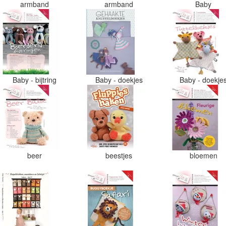
armband
armband
Baby
Baby - bijtring
Baby - doekjes
Baby - doekje
beer
beestjes
bloemen