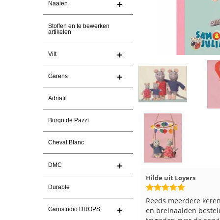
Naaien
Stoffen en te bewerken
artikelen
Vilt
Garens
Adriafil
Borgo de Pazzi
Cheval Blanc
DMC
Hilde uit Loyers
17-7-2026
Loes uit EMMELOORD
Durable
Reeds meerdere keren breigaren
Snelle levering en keu
Garnstudio DROPS
en breinaalden besteld, altijd heel
Top.