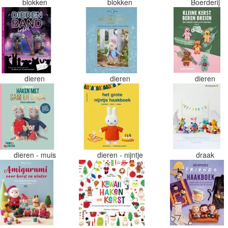
blokken
blokken
Boerderij
dieren
dieren
dieren
dieren - muis
dieren - nijntje
draak