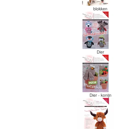
blokken
Dier
Dier - konijn