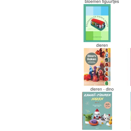
bloemen figuurtjes
dieren
dieren - dino