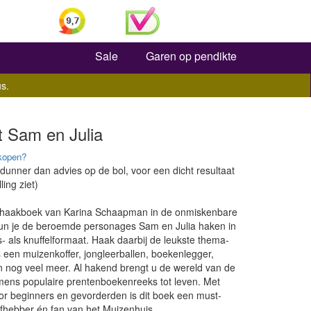
Zoeken
Sale
Garen op pendikte
s.
 Sam en Julia
kopen?
 dunner dan advies op de bol, voor een dicht resultaat
ling ziet)
e haakboek van Karina Schaapman in de onmiskenbare
 kun je de beroemde personages Sam en Julia haken in
 als knuffelformaat. Haak daarbij de leukste thema-
 een muizenkoffer, jongleerballen, boekenlegger,
n nog veel meer. Al hakend brengt u de wereld van de
mmens populaire prentenboekenreeks tot leven. Met
or beginners en gevorderden is dit boek een must-
efhebber én fan van het Muizenhuis.