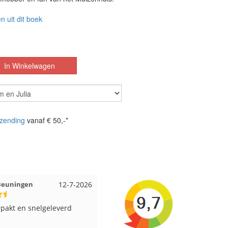
n uit dit boek
zending
vanaf € 50,-*
it Amsterdam
11-7-2026
Anja uit Druten
10-7-202
us aan viltwol, mooie
Altijd alles op voorraad en een
en goede kwaliteit. Snel
supersnelle levering!