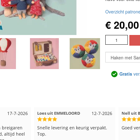
Overzicht patrone
€ 20,00
Gratis
ver
12-7-2026
Nell uit Beuningen
12-7-2026
Wendy u
rig verpakt.
Goed verpakt en snelgeleverd
Ruime ke
kleuren 