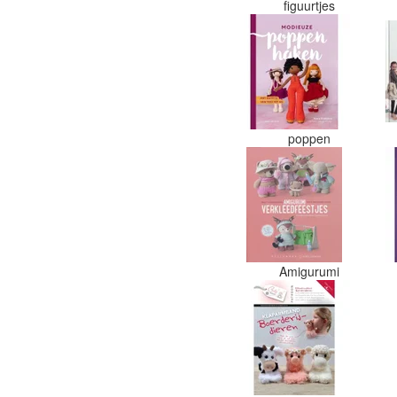
figuurtjes
poppen
Amigurumi