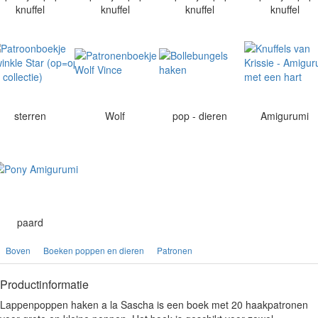
knuffel
knuffel
knuffel
knuffel
sterren
Wolf
pop - dieren
Amigurumi
paard
Boven
Boeken poppen en dieren
Patronen
Productinformatie
Lappenpoppen haken a la Sascha is een boek met 20 haakpatronen