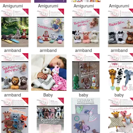
Amigurumi
Amigurumi
Amigurumi
Amigurumi
armband
armband
armband
armband
armband
Baby
baby
baby