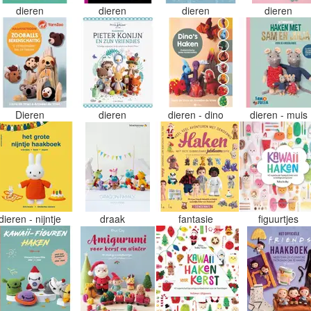
dieren
dieren
dieren
dieren
Dieren
dieren
dieren - dino
dieren - muis
dieren - nijntje
draak
fantasie
figuurtjes