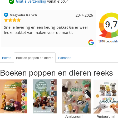
Gratis
verzending
vanaf € 50,-*
Hilde uit Loyers
17-7-2026
Loes uit
Reeds meerdere keren breigaren en breinaalden
Snelle le
besteld, altijd heel tevreden over de service.
Boven
Boeken poppen en dieren
Patronen
Boeken poppen en dieren reeks
Amigurumi
Amigurumi