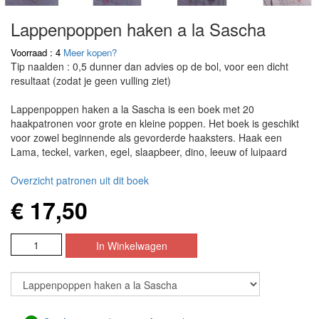
Lappenpoppen haken a la Sascha
Voorraad : 4
Meer kopen?
Tip naalden : 0,5 dunner dan advies op de bol, voor een dicht
resultaat (zodat je geen vulling ziet)
Lappenpoppen haken a la Sascha is een boek met 20
haakpatronen voor grote en kleine poppen. Het boek is geschikt
voor zowel beginnende als gevorderde haaksters. Haak een
Lama, teckel, varken, egel, slaapbeer, dino, leeuw of luipaard
Overzicht patronen uit dit boek
€ 17,50