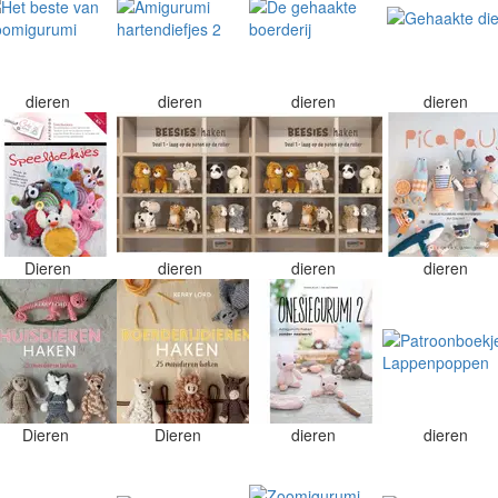
dieren
dieren
dieren
dieren
Dieren
dieren
dieren
dieren
Dieren
Dieren
dieren
dieren