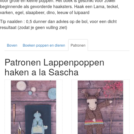
voor grote en kleine poppen. Het boek is geschikt voor zowel
beginnende als gevorderde haaksters. Haak een Lama, teckel,
varken, egel, slaapbeer, dino, leeuw of luipaard
Tip naalden : 0,5 dunner dan advies op de bol, voor een dicht
resultaat (zodat je geen vulling ziet)
Boven
Boeken poppen en dieren
Patronen
Patronen Lappenpoppen
haken a la Sascha