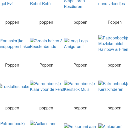
poppen
poppen
poppen
Poppen
Poppen
Poppen
Poppen
poppen
poppen
poppen
poppen
poppen