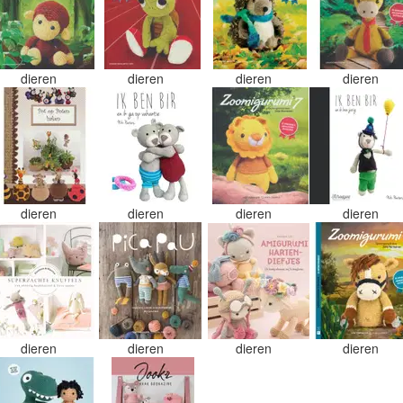
dieren
dieren
dieren
dieren
dieren
dieren
dieren
dieren
dieren
dieren
dieren
dieren