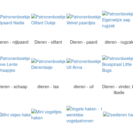
ieren - nijlpaard
Dieren - olifant
Dieren - paard
dieren - rugza
dieren - schaap
dieren - tas
dieren - uil
Dieren - vinder, b
libelle