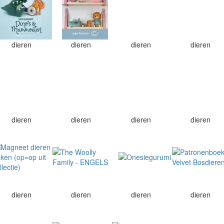
dieren
dieren
dieren
dieren
dieren
dieren
dieren
dieren
dieren
dieren
dieren
dieren