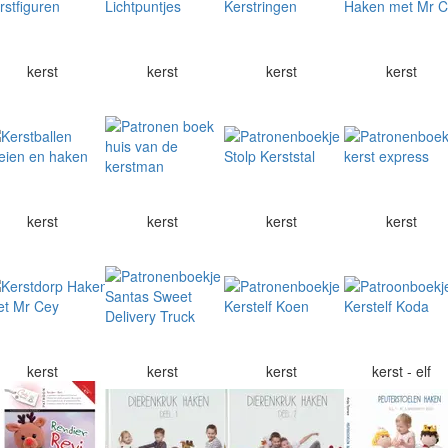
kerst
kerst
kerst
kerst
kerst
kerst
kerst
kerst
kerst
kerst
kerst
kerst - elf