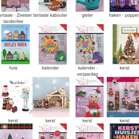
ntasie - Zeester
fantasie kabouter
gieter
haken - poppe
tandenfee
huis
kalender
kalender -
kerst
verjaardag
kerst
kerst
kerst
kerst