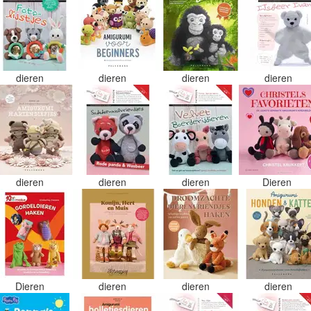
dieren
dieren
dieren
dieren
dieren
dieren
dieren
Dieren
Dieren
dieren
dieren
dieren