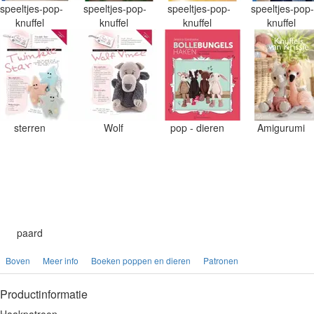
speeltjes-pop-
speeltjes-pop-
speeltjes-pop-
speeltjes-pop
knuffel
knuffel
knuffel
knuffel
sterren
Wolf
pop - dieren
Amigurumi
paard
Boven
Meer info
Boeken poppen en dieren
Patronen
Productinformatie
Haakpatroon