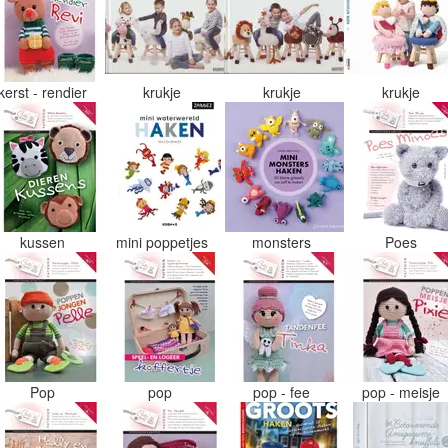
kerst - rendier
krukje
krukje
krukje
kussen
mini poppetjes
monsters
Poes
Pop
pop
pop - fee
pop - meisje