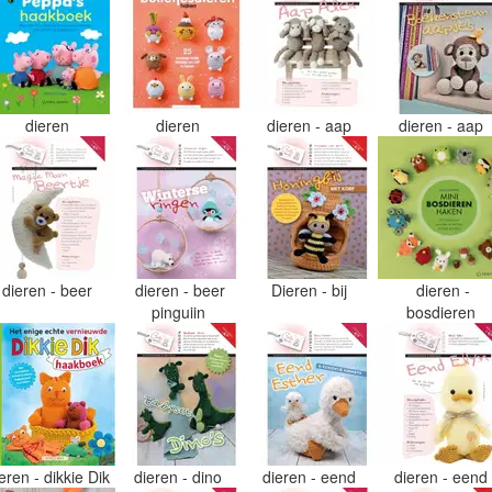
dieren
dieren
dieren - aap
dieren - aap
dieren - beer
dieren - beer
Dieren - bij
dieren -
pinguiin
bosdieren
eren - dikkie Dik
dieren - dino
dieren - eend
dieren - eend