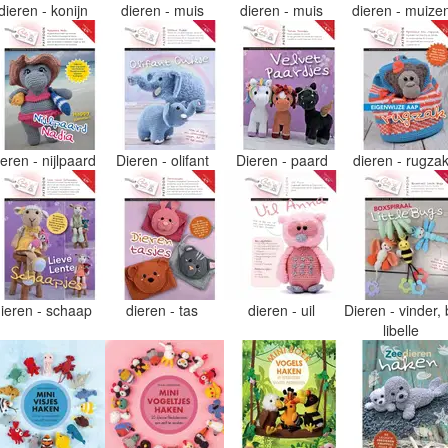
dieren - konijn
dieren - muis
dieren - muis
dieren - muize
ieren - nijlpaard
Dieren - olifant
Dieren - paard
dieren - rugza
dieren - schaap
dieren - tas
dieren - uil
Dieren - vinder, b
libelle