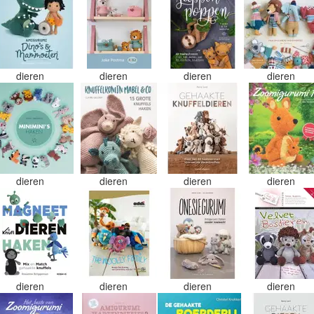
dieren
dieren
dieren
dieren
dieren
dieren
dieren
dieren
dieren
dieren
dieren
dieren