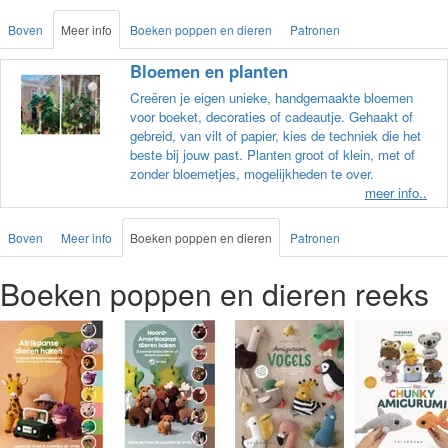
Boven
Meer info
Boeken poppen en dieren
Patronen
Bloemen en planten
Creëren je eigen unieke, handgemaakte bloemen
voor boeket, decoraties of cadeautje. Gehaakt of
gebreid, van vilt of papier, kies de techniek die het
beste bij jouw past. Planten groot of klein, met of
zonder bloemetjes, mogelijkheden te over.
meer info..
Boven
Meer info
Boeken poppen en dieren
Patronen
Boeken poppen en dieren reeks