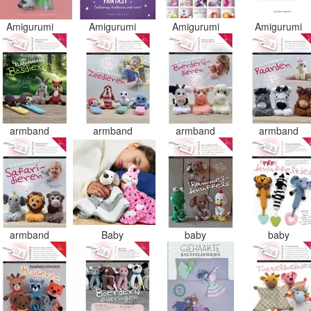
Amigurumi
Amigurumi
Amigurumi
Amigurumi
armband
armband
armband
armband
armband
Baby
baby
baby