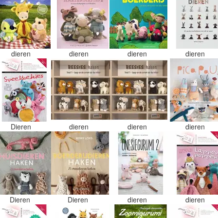
dieren
dieren
dieren
dieren
Dieren
dieren
dieren
dieren
Dieren
Dieren
dieren
dieren