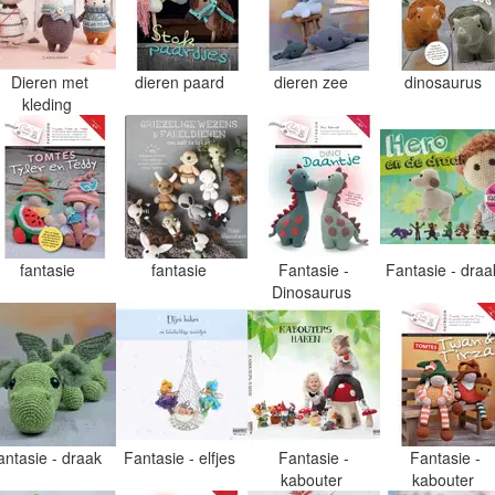
Dieren met
dieren paard
dieren zee
dinosaurus
kleding
fantasie
fantasie
Fantasie -
Fantasie - dra
Dinosaurus
antasie - draak
Fantasie - elfjes
Fantasie -
Fantasie -
kabouter
kabouter