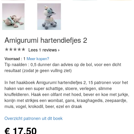
Amigurumi hartendiefjes 2
Lees 1 reviews
Voorraad : 1
Meer kopen?
Tip naalden : 0,5 dunner dan advies op de bol, voor een dicht
resultaat (zodat je geen vulling ziet)
In het haakboek Amigurumi hartendiefjes 2, 15 patronen voor het
haken van een super schattige, stoere, verlegen, slimme
knuffeldieren. Haak een olifant met hoed, bever en koe met jurkje,
konijn met strikjes een wombat, gans, kraaghagedis, zeepaardje,
muis, vogel, krokodil, beer, ezel en draak
Overzicht patronen uit dit boek
€ 17,50