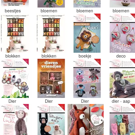
beestjes
bloemen
bloemen
bloemen
blokken
blokken
boekje
deco
Dier
Dier
Dier
dier - aap