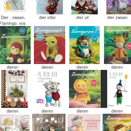
Dier - zwaan,
dier otter
dier uil
dier zwaan
Flamingo, vos
dieren
dieren
dieren
dieren
dieren
dieren
dieren
dieren