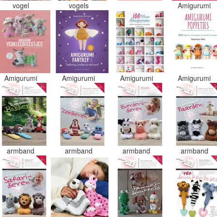
vogel
vogels
Amigurumi
Amigurumi
Amigurumi
Amigurumi
Amigurumi
armband
armband
armband
armband