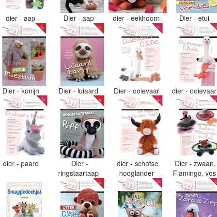
dier - aap
Dier - aap
dier - eekhoorn
Dier - etui
Dier - konijn
Dier - luiaard
Dier - ooievaar
dier - ooievaa
dier - paard
Dier -
dier - schotse
Dier - zwaan,
ringstaartaap
hooglander
Flamingo, vo