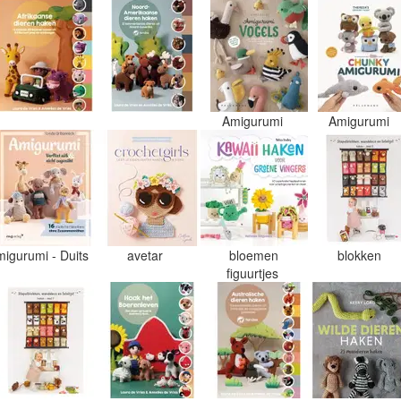
Amigurumi
Amigurumi
migurumi - Duits
avetar
bloemen
blokken
figuurtjes