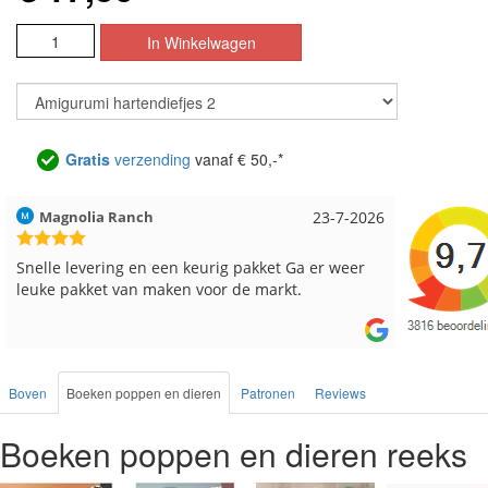
Gratis
verzending
vanaf € 50,-*
Hilde uit Loyers
17-7-2026
Loes uit
Reeds meerdere keren breigaren en breinaalden
Snelle le
besteld, altijd heel tevreden over de service.
Boven
Boeken poppen en dieren
Patronen
Reviews
Boeken poppen en dieren reeks