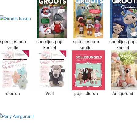
speeltjes-pop-
speeltjes-pop-
speeltjes-pop-
speeltjes-pop
knuffel
knuffel
knuffel
knuffel
sterren
Wolf
pop - dieren
Amigurumi