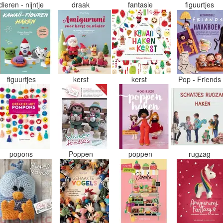
dieren - nijntje
draak
fantasie
figuurtjes
figuurtjes
kerst
kerst
Pop - Friend
popons
Poppen
poppen
rugzag