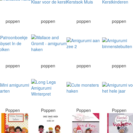
poppen
poppen
poppen
poppen
poppen
poppen
poppen
poppen
Poppen
Poppen
Poppen
Poppen