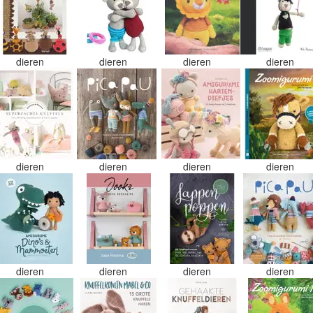
dieren
dieren
dieren
dieren
dieren
dieren
dieren
dieren
dieren
dieren
dieren
dieren