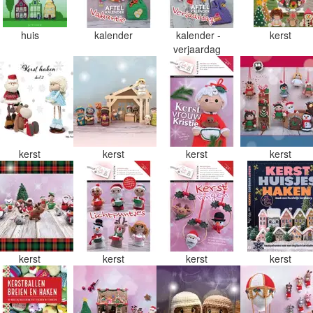
huis
kalender
kalender -
kerst
verjaardag
kerst
kerst
kerst
kerst
kerst
kerst
kerst
kerst