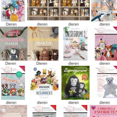
Dieren
dieren
dieren
dieren
Dieren
Dieren
dieren
dieren
dieren
dieren
dieren
dieren