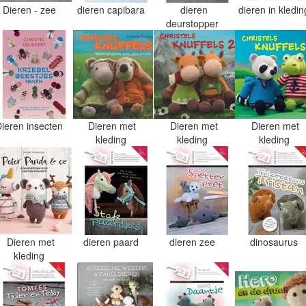
Dieren - zee
dieren capibara
dieren
dieren in kledi
deurstopper
Dieren insecten
Dieren met
Dieren met
Dieren met
kleding
kleding
kleding
Dieren met
dieren paard
dieren zee
dinosaurus
kleding