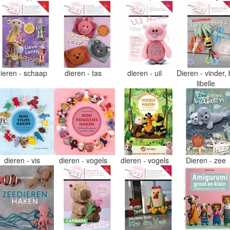
dieren - schaap
dieren - tas
dieren - uil
Dieren - vinder, b
libelle
dieren - vis
dieren - vogels
dieren - vogels
Dieren - zee