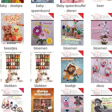
Baby - doekjes
baby -
Baby speenknuffel
beer
speenkoord
- dieren
beestjes
bloemen
bloemen
bloemen
blokken
blokken
boekje
deco