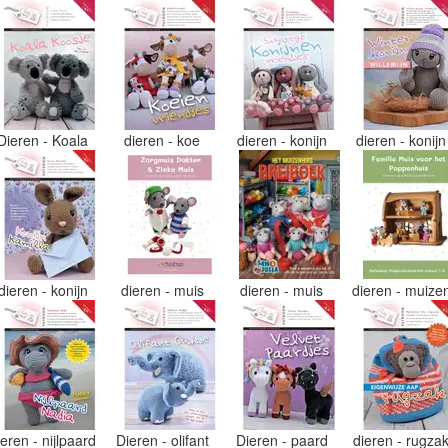
Dieren - Koala
dieren - koe
dieren - konijn
dieren - konij
dieren - konijn
dieren - muis
dieren - muis
dieren - muize
ieren - nijlpaard
Dieren - olifant
Dieren - paard
dieren - rugza