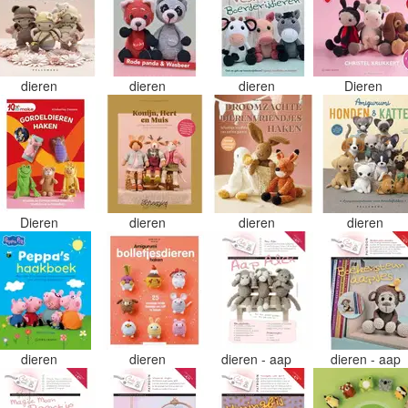
dieren
dieren
dieren
Dieren
Dieren
dieren
dieren
dieren
dieren
dieren
dieren - aap
dieren - aap