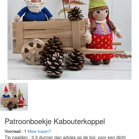
Patroonboekje Kabouterkoppel
Voorraad : 1
Meer kopen?
Tip naalden : 0,5 dunner dan advies op de bol, voor een dicht