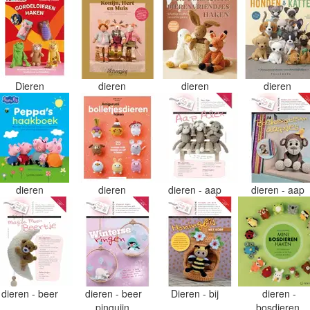
Dieren
dieren
dieren
dieren
dieren
dieren
dieren - aap
dieren - aap
dieren - beer
dieren - beer
Dieren - bij
dieren -
pinguiin
bosdieren