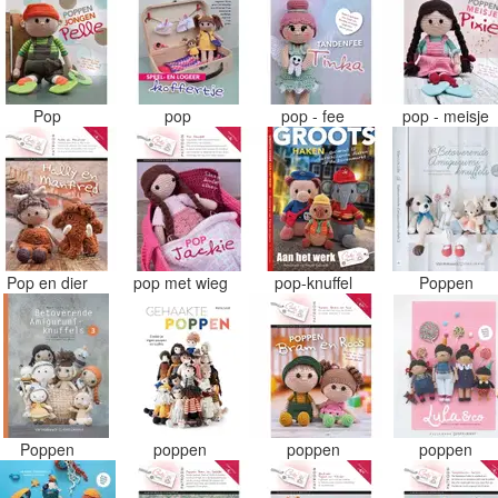
Pop
pop
pop - fee
pop - meisje
Pop en dier
pop met wieg
pop-knuffel
Poppen
Poppen
poppen
poppen
poppen