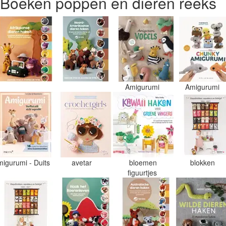
Boeken poppen en dieren reeks
Amigurumi
Amigurumi
migurumi - Duits
avetar
bloemen
blokken
figuurtjes