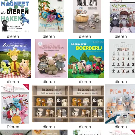
dieren
dieren
dieren
dieren
dieren
dieren
dieren
dieren
Dieren
dieren
dieren
dieren