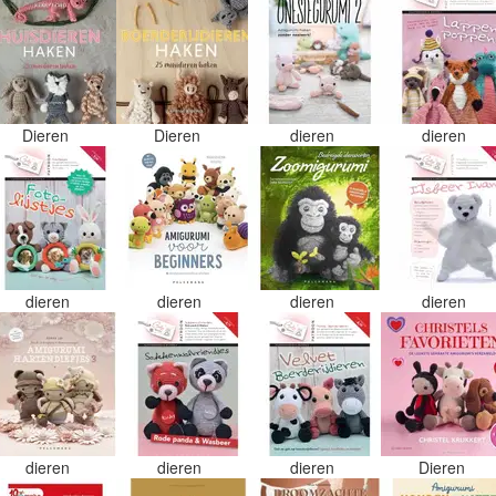
Dieren
Dieren
dieren
dieren
dieren
dieren
dieren
dieren
dieren
dieren
dieren
Dieren