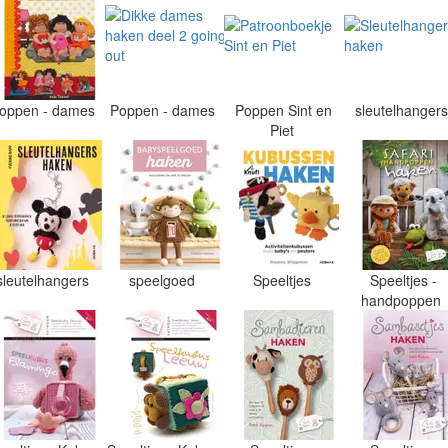
oppen - dames
Poppen - dames
Poppen Sint en
sleutelhanger
Piet
sleutelhangers
speelgoed
Speeltjes
Speeltjes -
handpoppen