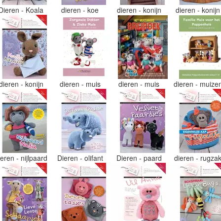
Dieren - Koala
dieren - koe
dieren - konijn
dieren - konij
dieren - konijn
dieren - muis
dieren - muis
dieren - muize
ieren - nijlpaard
Dieren - olifant
Dieren - paard
dieren - rugza