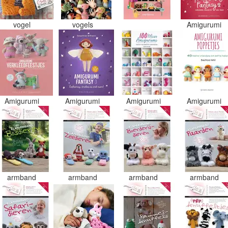
vogel
vogels
Amigurumi
Amigurumi
Amigurumi
Amigurumi
Amigurumi
armband
armband
armband
armband