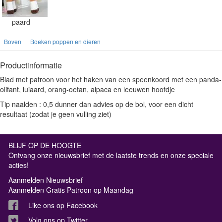
paard
Boven
Boeken poppen en dieren
Productinformatie
Blad met patroon voor het haken van een speenkoord met een panda-
olifant, luiaard, orang-oetan, alpaca en leeuwen hoofdje
Tip naalden : 0,5 dunner dan advies op de bol, voor een dicht
resultaat (zodat je geen vulling ziet)
BLIJF OP DE HOOGTE
Ontvang onze nieuwsbrief met de laatste trends en onze speciale
acties!
Aanmelden Nieuwsbrief
Aanmelden Gratis Patroon op Maandag
Like ons op Facebook
Volg ons op Twitter