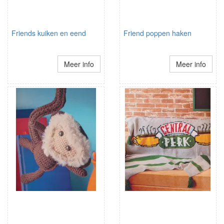
Friends kuiken en eend
Friend poppen haken
Meer info
Meer info