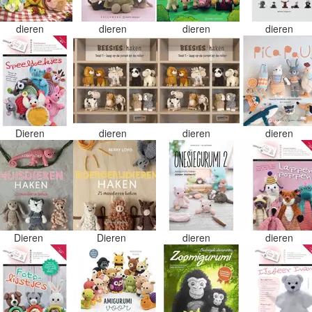
dieren
dieren
dieren
dieren
Dieren
dieren
dieren
dieren
Dieren
Dieren
dieren
dieren