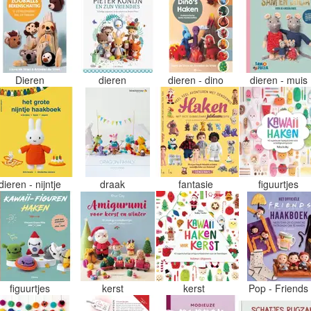
Dieren
dieren
dieren - dino
dieren - muis
dieren - nijntje
draak
fantasie
figuurtjes
figuurtjes
kerst
kerst
Pop - Friend