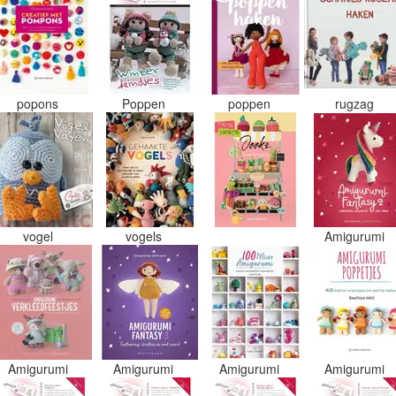
popons
Poppen
poppen
rugzag
vogel
vogels
Amigurumi
Amigurumi
Amigurumi
Amigurumi
Amigurumi