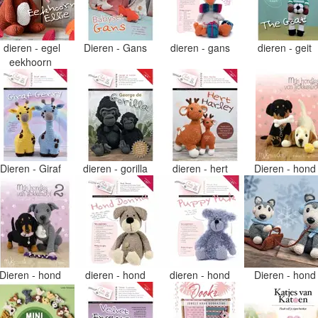
dieren - egel
Dieren - Gans
dieren - gans
dieren - geit
eekhoorn
Dieren - Giraf
dieren - gorilla
dieren - hert
Dieren - hon
Dieren - hond
dieren - hond
dieren - hond
Dieren - hon