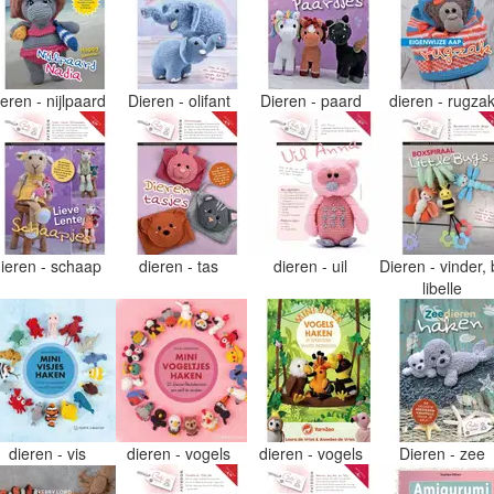
ieren - nijlpaard
Dieren - olifant
Dieren - paard
dieren - rugza
dieren - schaap
dieren - tas
dieren - uil
Dieren - vinder, b
libelle
dieren - vis
dieren - vogels
dieren - vogels
Dieren - zee