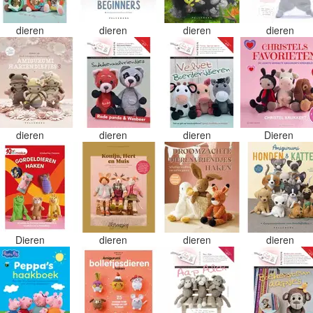
dieren
dieren
dieren
dieren
dieren
dieren
dieren
Dieren
Dieren
dieren
dieren
dieren