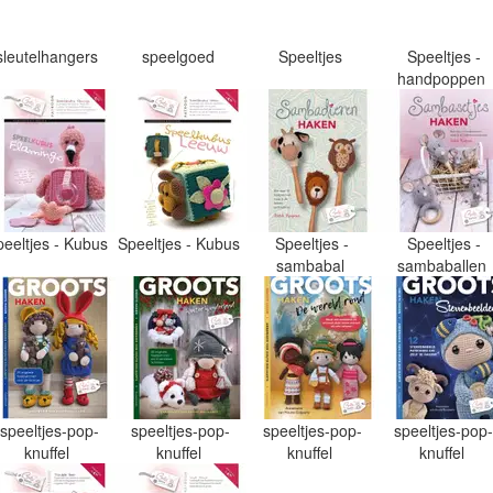
sleutelhangers
speelgoed
Speeltjes
Speeltjes -
handpoppen
peeltjes - Kubus
Speeltjes - Kubus
Speeltjes -
Speeltjes -
sambabal
sambaballen
speeltjes-pop-
speeltjes-pop-
speeltjes-pop-
speeltjes-pop
knuffel
knuffel
knuffel
knuffel