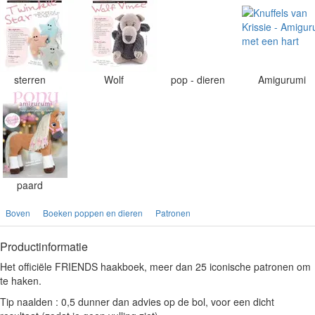
sterren
Wolf
pop - dieren
Amigurumi
paard
Boven
Boeken poppen en dieren
Patronen
Productinformatie
Het officiële FRIENDS haakboek, meer dan 25 iconische patronen om
te haken.
Tip naalden : 0,5 dunner dan advies op de bol, voor een dicht