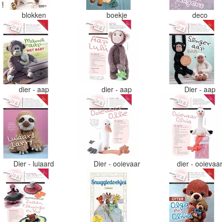
blokken
boekje
deco
dier - aap
dier - aap
Dier - aap
Dier - luiaard
Dier - ooievaar
dier - ooievaa