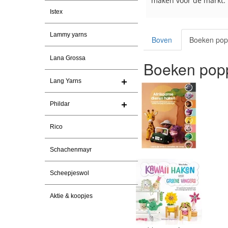
maken voor de markt.
tevreden over de servi
Istex
Lammy yarns
Boven
Boeken pop
Lana Grossa
Boeken popp
Lang Yarns
Phildar
Rico
Schachenmayr
Scheepjeswol
Aktie & koopjes