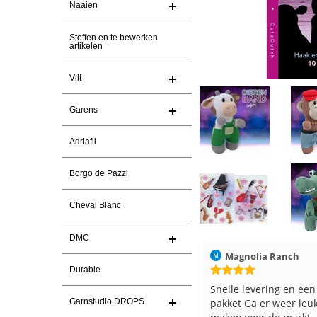
Naaien
Stoffen en te bewerken
artikelen
Vilt
Garens
Adriafil
Borgo de Pazzi
Cheval Blanc
DMC
Magnolia Ranch
23-7-2026
Hilde uit Loyers
Durable
Snelle levering en een keurig
Reeds meerdere keren
Garnstudio DROPS
pakket Ga er weer leuke pakket van
en breinaalden besteld