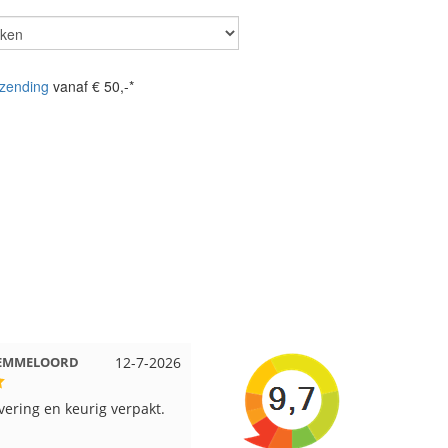
zending
vanaf € 50,-*
 Beuningen
12-7-2026
Wendy uit Amsterdam
11-7-202
pakt en snelgeleverd
Ruime keus aan viltwol, mooie
kleuren en goede kwaliteit. Snel