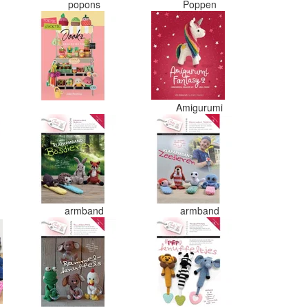
s
popons
Poppen
Amigurumi
armband
armband