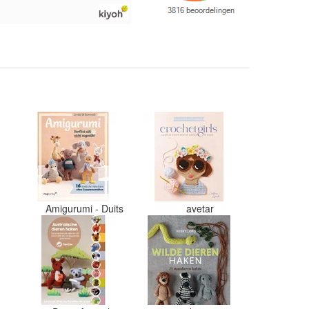
verzonden. Enigste wat ik een
beetje jammer vind is dat alles los
in een doos word gedaan. Had vee
verschillende kleuren blauw en
paars besteld en dat word zo los i
een doos gestopt. Geen kleur code
en de vezels waren in elkaar gaan
zitten. Moet nu zelf uitzoeken
welke kleurcode bij welke bol hoort
Had ook 3x 50 gram zwart besteld
maar door de andere bollen zitten
er nu verschillende kleuren vezels
in het zwart. Dat vind ik erg
jammer. Als ik nu wil nabestellen
moet ik maar hopen dat ik de juist
kleurcode bij de juiste bol heb
Amigurumi - Duits
avetar
gedaan. Misschien een tip om de
kleuren apart in te pakken met ee
sticker welke kleur het is?
Desondanks zou ik deze shop zeke
wel aanbevelen wat betreft de
viltwol. Goede prijs/kwaliteit
verhouding.