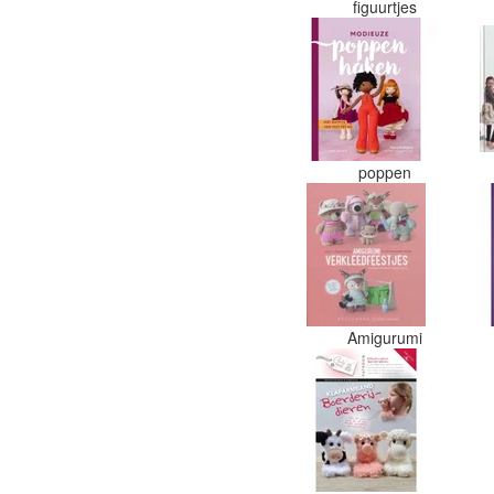
figuurtjes
poppen
Amigurumi