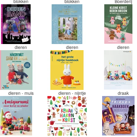
blokken
blokken
Boerderij
dieren
dieren
dieren
dieren - muis
dieren - nijntje
draak