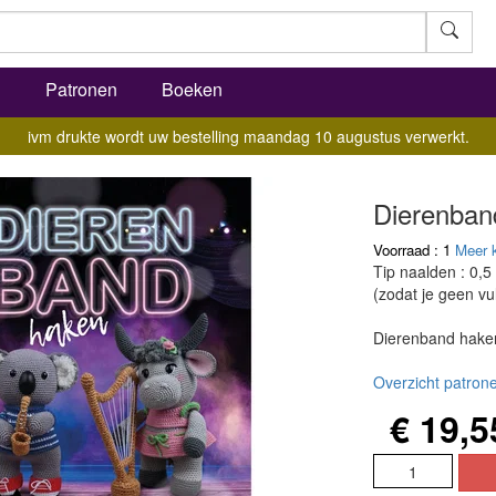
l
Patronen
Boeken
ivm drukte wordt uw bestelling maandag 10 augustus verwerkt.
Dierenban
Voorraad : 1
Meer 
Tip naalden : 0,5
(zodat je geen vul
Dierenband hake
Overzicht patrone
€ 19,5