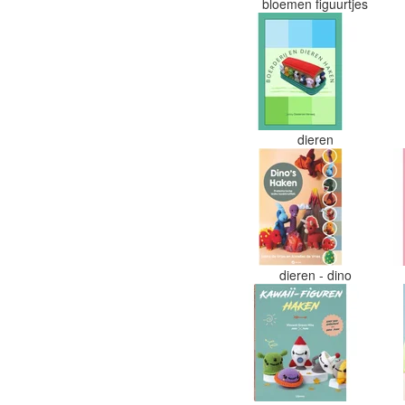
bloemen figuurtjes
dieren
dieren - dino