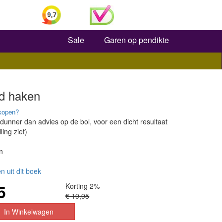
Zoeken
Sale
Garen op pendikte
d haken
kopen?
 dunner dan advies op de bol, voor een dicht resultaat
ling ziet)
n
n uit dit boek
5
Korting 2%
€ 19,95