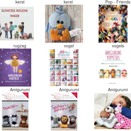
kerst
kerst
Pop - Friend
rugzag
vogel
vogels
Amigurumi
Amigurumi
Amigurumi