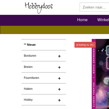
Home
Winke
je korting nu -2%
** Nieuw
Borduren
Breien
Fournituren
Haken
Hobby