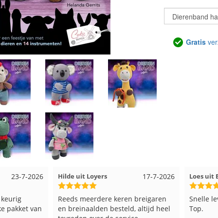
Gratis
ver
17-7-2026
Loes uit EMMELOORD
12-7-2026
Nell uit
 breigaren
Snelle levering en keurig verpakt.
Goed ver
, altijd heel
Top.