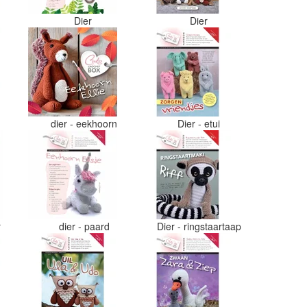
Dier
Dier
dier - eekhoorn
Dier - etui
r
dier - paard
Dier - ringstaartaap