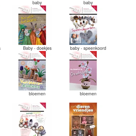
baby
baby
s
Baby - doekjes
baby - speenkoord
bloemen
bloemen