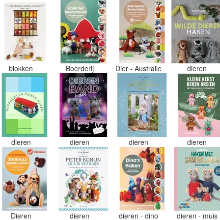
blokken
Boerderij
Dier - Australie
dieren
dieren
dieren
dieren
dieren
Dieren
dieren
dieren - dino
dieren - muis