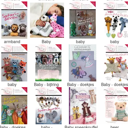
armband
Baby
baby
baby
baby
Baby - bijtring
Baby - doekjes
Baby - doekje
Baby - doekjes
baby -
Baby speenknuffel
beer