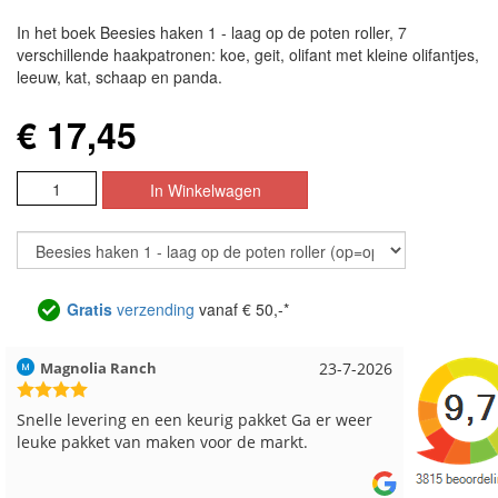
In het boek Beesies haken 1 - laag op de poten roller, 7
verschillende haakpatronen: koe, geit, olifant met kleine olifantjes,
leeuw, kat, schaap en panda.
€ 17,45
Gratis
verzending
vanaf € 50,-*
Hilde uit Loyers
17-7-2026
Loes uit
Reeds meerdere keren breigaren en breinaalden
Snelle le
besteld, altijd heel tevreden over de service.