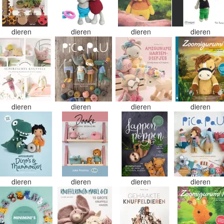
dieren
dieren
dieren
dieren
dieren
dieren
dieren
dieren
dieren
dieren
dieren
dieren