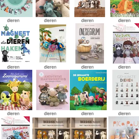
dieren
dieren
dieren
dieren
dieren
dieren
dieren
dieren
dieren
dieren
dieren
dieren