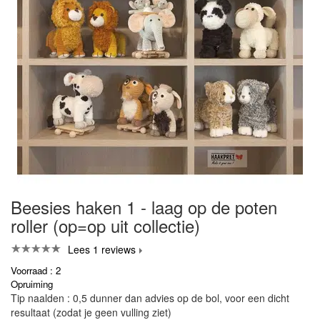
Beesies haken 1 - laag op de poten
roller (op=op uit collectie)
Lees 1 reviews
Voorraad : 2
Opruiming
Tip naalden : 0,5 dunner dan advies op de bol, voor een dicht
resultaat (zodat je geen vulling ziet)