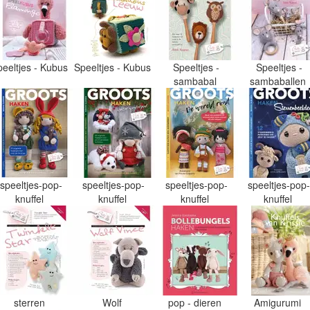
peeltjes - Kubus
Speeltjes - Kubus
Speeltjes -
Speeltjes -
sambabal
sambaballen
speeltjes-pop-
speeltjes-pop-
speeltjes-pop-
speeltjes-pop
knuffel
knuffel
knuffel
knuffel
sterren
Wolf
pop - dieren
Amigurumi