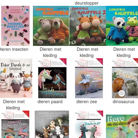
deurstopper
Dieren insecten
Dieren met
Dieren met
Dieren met
kleding
kleding
kleding
Dieren met
dieren paard
dieren zee
dinosaurus
kleding