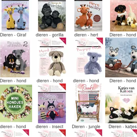
Dieren - Giraf
dieren - gorilla
dieren - hert
Dieren - hon
Dieren - hond
dieren - hond
dieren - hond
Dieren - hon
dieren - hond
dieren - insect
Dieren - jungle
Dieren - katje