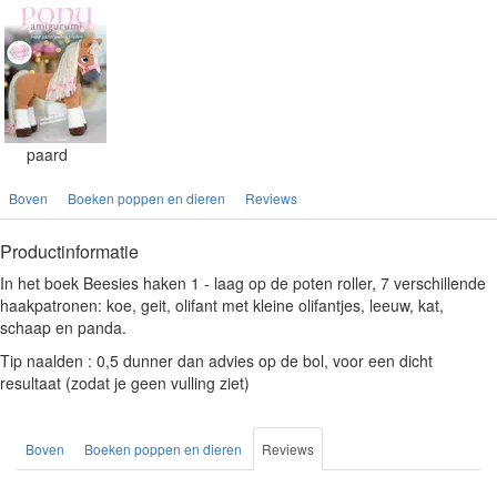
paard
Boven
Boeken poppen en dieren
Reviews
Productinformatie
In het boek Beesies haken 1 - laag op de poten roller, 7 verschillende
haakpatronen: koe, geit, olifant met kleine olifantjes, leeuw, kat,
schaap en panda.
Tip naalden : 0,5 dunner dan advies op de bol, voor een dicht
resultaat (zodat je geen vulling ziet)
Boven
Boeken poppen en dieren
Reviews