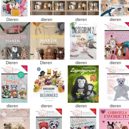
Dieren
dieren
dieren
dieren
Dieren
Dieren
dieren
dieren
dieren
dieren
dieren
dieren