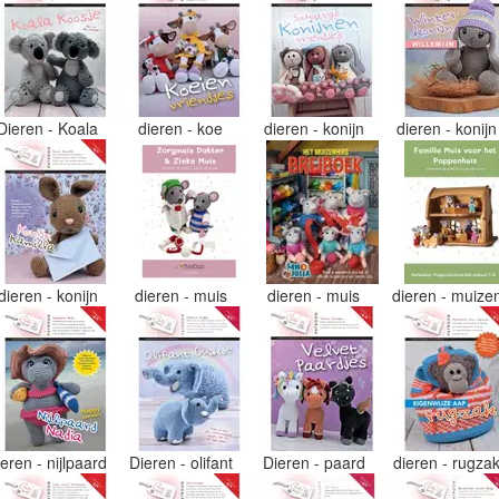
Dieren - Koala
dieren - koe
dieren - konijn
dieren - konij
dieren - konijn
dieren - muis
dieren - muis
dieren - muize
ieren - nijlpaard
Dieren - olifant
Dieren - paard
dieren - rugza