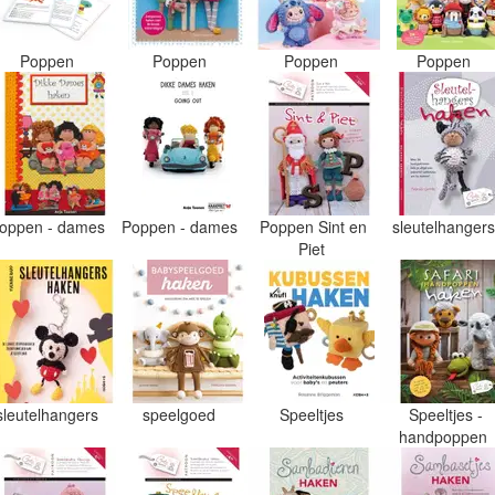
Poppen
Poppen
Poppen
Poppen
oppen - dames
Poppen - dames
Poppen Sint en
sleutelhanger
Piet
sleutelhangers
speelgoed
Speeltjes
Speeltjes -
handpoppen