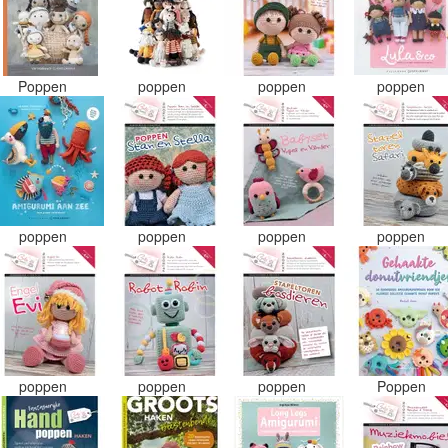
Poppen
poppen
poppen
poppen
poppen
poppen
poppen
poppen
poppen
poppen
poppen
Poppen