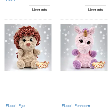
Meer info
Meer info
Fluppie Egel
Fluppie Eenhoorn