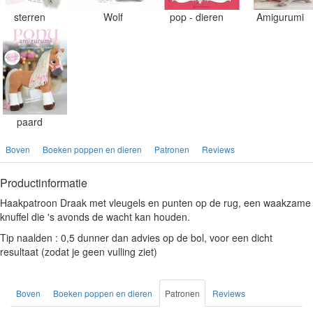
sterren
Wolf
pop - dieren
Amigurumi
paard
Boven
Boeken poppen en dieren
Patronen
Reviews
Productinformatie
Haakpatroon Draak met vleugels en punten op de rug, een waakzame
knuffel die 's avonds de wacht kan houden.
Tip naalden : 0,5 dunner dan advies op de bol, voor een dicht
resultaat (zodat je geen vulling ziet)
Boven
Boeken poppen en dieren
Patronen
Reviews