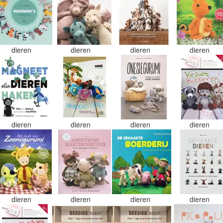
dieren
dieren
dieren
dieren
dieren
dieren
dieren
dieren
dieren
dieren
dieren
dieren