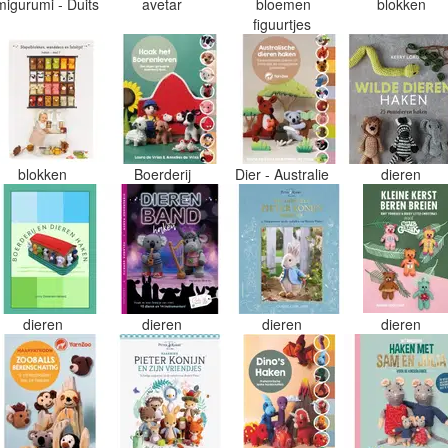
migurumi - Duits
avetar
bloemen
blokken
figuurtjes
blokken
Boerderij
Dier - Australie
dieren
dieren
dieren
dieren
dieren