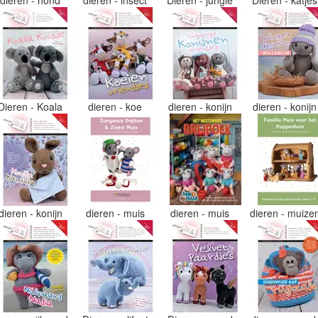
Dieren - Koala
dieren - koe
dieren - konijn
dieren - konij
dieren - konijn
dieren - muis
dieren - muis
dieren - muize