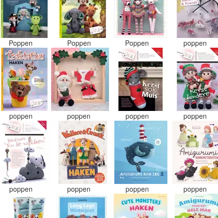
Poppen
Poppen
Poppen
poppen
poppen
poppen
poppen
poppen
poppen
poppen
poppen
poppen