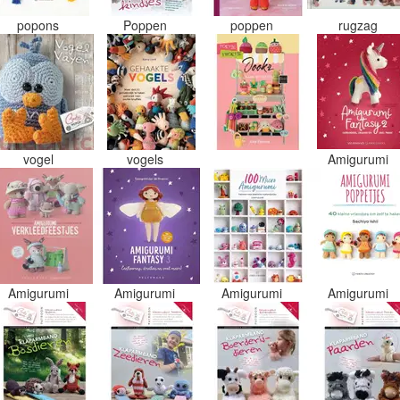
popons
Poppen
poppen
rugzag
vogel
vogels
Amigurumi
Amigurumi
Amigurumi
Amigurumi
Amigurumi