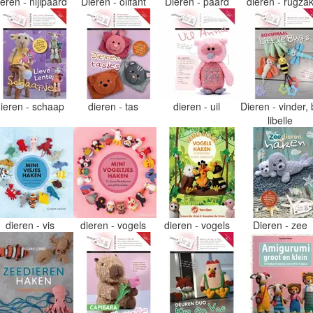
ieren - nijlpaard
Dieren - olifant
Dieren - paard
dieren - rugza
dieren - schaap
dieren - tas
dieren - uil
Dieren - vinder, b
libelle
dieren - vis
dieren - vogels
dieren - vogels
Dieren - zee