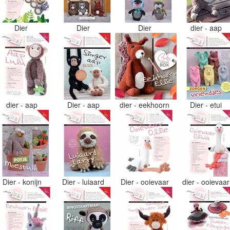
Dier
Dier
Dier
dier - aap
dier - aap
Dier - aap
dier - eekhoorn
Dier - etui
Dier - konijn
Dier - luiaard
Dier - ooievaar
dier - ooievaa