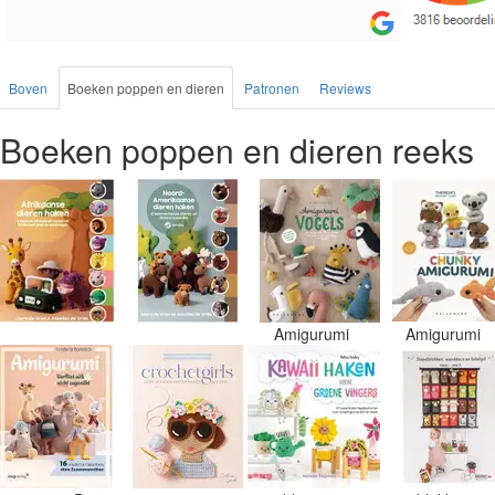
Boven
Boeken poppen en dieren
Patronen
Reviews
Boeken poppen en dieren reeks
Amigurumi
Amigurumi