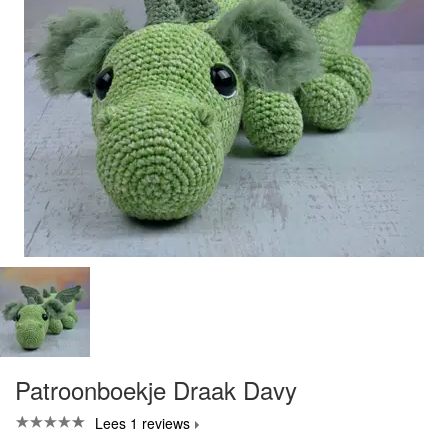
Patroonboekje Draak Davy
Lees 1 reviews