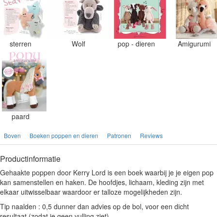
sterren
Wolf
pop - dieren
Amigurumi
paard
Boven
Boeken poppen en dieren
Patronen
Reviews
Productinformatie
Gehaakte poppen door Kerry Lord is een boek waarbij je je eigen pop
kan samenstellen en haken. De hoofdjes, lichaam, kleding zijn met
elkaar uitwisselbaar waardoor er talloze mogelijkheden zijn.
Tip naalden : 0,5 dunner dan advies op de bol, voor een dicht
resultaat (zodat je geen vulling ziet)