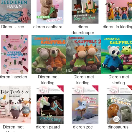
Dieren - zee
dieren capibara
dieren
dieren in kledi
deurstopper
Dieren insecten
Dieren met
Dieren met
Dieren met
kleding
kleding
kleding
Dieren met
dieren paard
dieren zee
dinosaurus