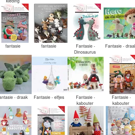
kleding
fantasie
fantasie
Fantasie -
Fantasie - dra
Dinosaurus
antasie - draak
Fantasie - elfjes
Fantasie -
Fantasie -
kabouter
kabouter