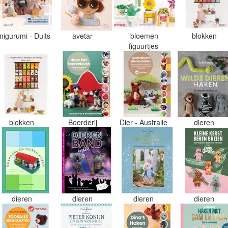
migurumi - Duits
avetar
bloemen
blokken
figuurtjes
blokken
Boerderij
Dier - Australie
dieren
dieren
dieren
dieren
dieren