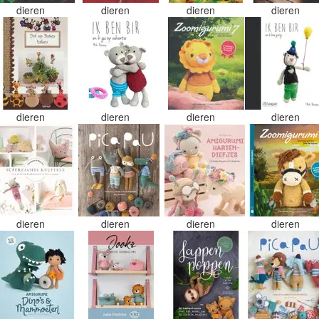
dieren
dieren
dieren
dieren
dieren
dieren
dieren
dieren
dieren
dieren
dieren
dieren