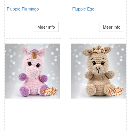
Fluppie Flamingo
Fluppie Egel
Meer info
Meer info