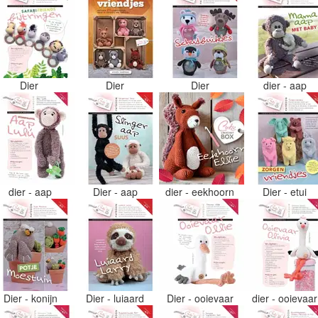
Dier
Dier
Dier
dier - aap
dier - aap
Dier - aap
dier - eekhoorn
Dier - etui
Dier - konijn
Dier - luiaard
Dier - ooievaar
dier - ooievaa