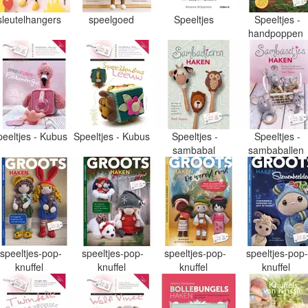
sleutelhangers
speelgoed
Speeltjes
Speeltjes -
handpoppen
peeltjes - Kubus
Speeltjes - Kubus
Speeltjes -
Speeltjes -
sambabal
sambaballen
speeltjes-pop-
speeltjes-pop-
speeltjes-pop-
speeltjes-pop
knuffel
knuffel
knuffel
knuffel