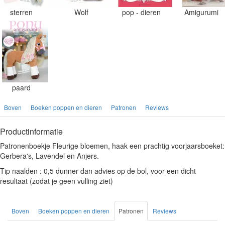
sterren
Wolf
pop - dieren
Amigurumi
paard
Boven
Boeken poppen en dieren
Patronen
Reviews
Productinformatie
Patronenboekje Fleurige bloemen, haak een prachtig voorjaarsboeket:
Gerbera's, Lavendel en Anjers.
Tip naalden : 0,5 dunner dan advies op de bol, voor een dicht
resultaat (zodat je geen vulling ziet)
Boven
Boeken poppen en dieren
Patronen
Reviews