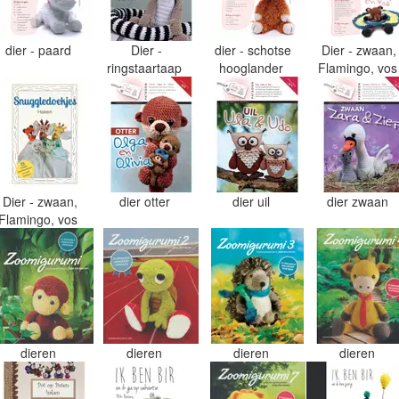
dier - paard
Dier -
dier - schotse
Dier - zwaan,
ringstaartaap
hooglander
Flamingo, vo
Dier - zwaan,
dier otter
dier uil
dier zwaan
Flamingo, vos
dieren
dieren
dieren
dieren