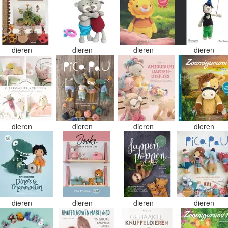
dieren
dieren
dieren
dieren
dieren
dieren
dieren
dieren
dieren
dieren
dieren
dieren