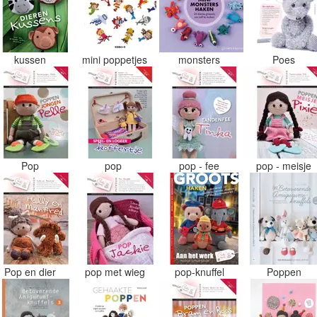
kussen
mini poppetjes
monsters
Poes
Pop
pop
pop - fee
pop - meisje
Pop en dier
pop met wieg
pop-knuffel
Poppen