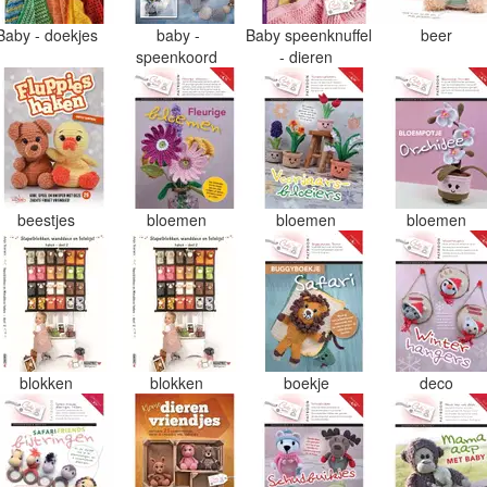
Baby - doekjes
baby -
Baby speenknuffel
beer
speenkoord
- dieren
beestjes
bloemen
bloemen
bloemen
blokken
blokken
boekje
deco