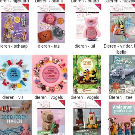
ieren - nijlpaard
Dieren - olifant
Dieren - paard
dieren - rugza
dieren - schaap
dieren - tas
dieren - uil
Dieren - vinder, b
libelle
dieren - vis
dieren - vogels
dieren - vogels
Dieren - zee