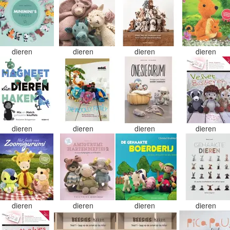
dieren
dieren
dieren
dieren
dieren
dieren
dieren
dieren
dieren
dieren
dieren
dieren