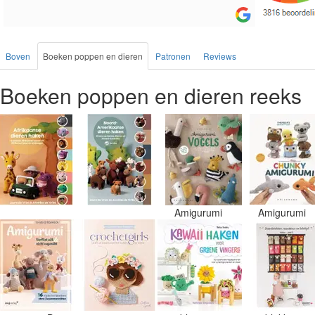
Boven
Boeken poppen en dieren
Patronen
Reviews
Boeken poppen en dieren reeks
Amigurumi
Amigurumi