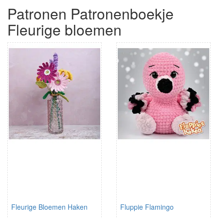
Patronen Patronenboekje
Fleurige bloemen
Fleurige Bloemen Haken
Fluppie Flamingo