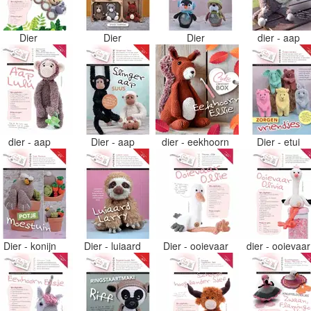
Dier
Dier
Dier
dier - aap
dier - aap
Dier - aap
dier - eekhoorn
Dier - etui
Dier - konijn
Dier - luiaard
Dier - ooievaar
dier - ooievaa