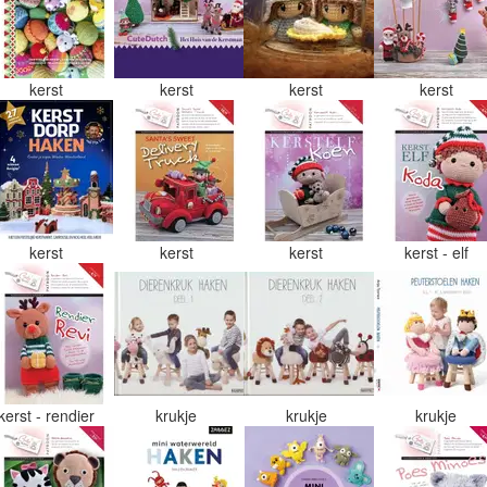
kerst
kerst
kerst
kerst
kerst
kerst
kerst
kerst - elf
kerst - rendier
krukje
krukje
krukje