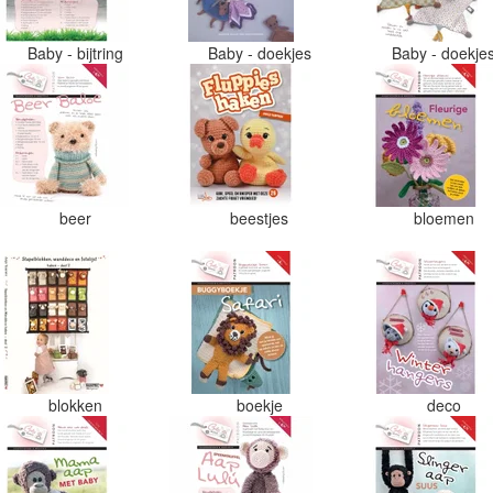
Baby - bijtring
Baby - doekjes
Baby - doekje
beer
beestjes
bloemen
blokken
boekje
deco