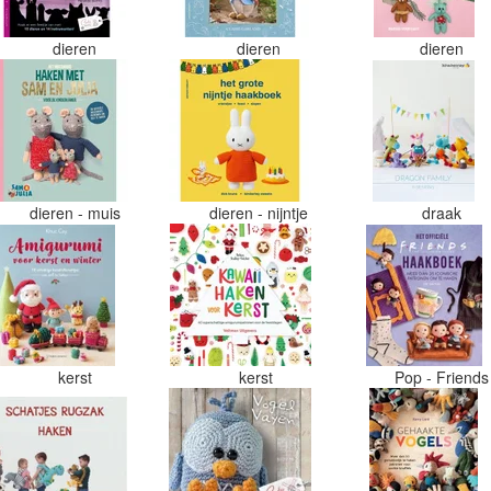
dieren
dieren
dieren
dieren - muis
dieren - nijntje
draak
kerst
kerst
Pop - Friend