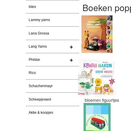
Boeken popp
Istex
Lammy yarns
Lana Grossa
Lang Yarns
Phildar
Rico
Schachenmayr
bloemen figuurtjes
Scheepjeswol
Aktie & koopjes