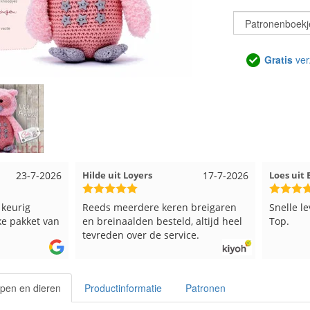
Gratis
ver
17-7-2026
Loes uit EMMELOORD
12-7-2026
Nell ui
n breigaren
Snelle levering en keurig verpakt.
Goed ve
d, altijd heel
Top.
ice.
pen en dieren
Productinformatie
Patronen