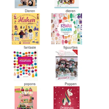
Dieren
dieren
fantasie
figuurtjes
s
popons
Poppen