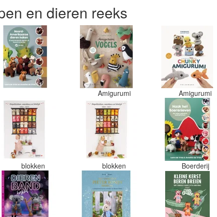
en en dieren reeks
Amigurumi
Amigurumi
blokken
blokken
Boerderij