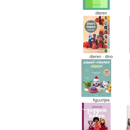
dieren
dieren - dino
figuurtjes