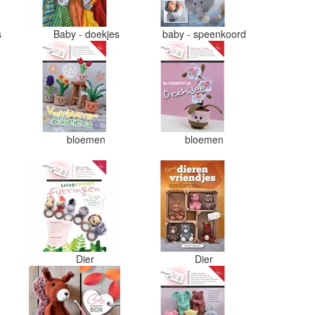
s
Baby - doekjes
baby - speenkoord
bloemen
bloemen
Dier
Dier