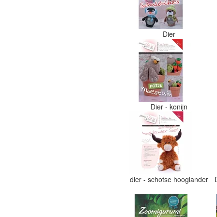
Dier
Dier - konijn
dier - schotse hooglander