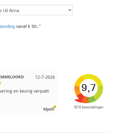
zending
vanaf € 50,-*
t Beuningen
12-7-2026
Wendy uit Amsterdam
11-7-20
rpakt en snelgeleverd
Ruime keus aan viltwol, mooie
kleuren en goede kwaliteit. Snel
verzonden. Enigste wat ik een
beetje jammer vind is dat alles los
in een doos word gedaan. Had vee
verschillende kleuren blauw en
paars besteld en dat word zo los i
een doos gestopt. Geen kleur cod