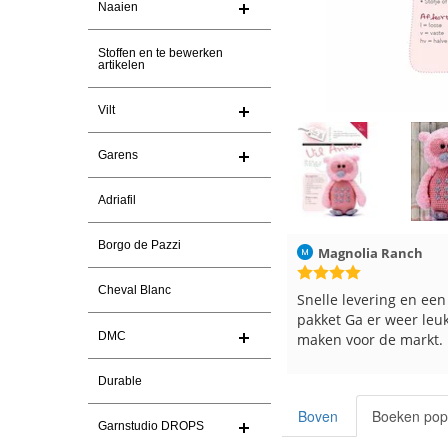
Naaien
Stoffen en te bewerken
artikelen
Vilt
Garens
Adriafil
Borgo de Pazzi
6
Magnolia Ranch
23-7-2026
Hilde uit Loyers
Cheval Blanc
Snelle levering en een keurig
Reeds meerdere kere
pakket Ga er weer leuke pakket van
en breinaalden bestel
DMC
maken voor de markt.
tevreden over de serv
Durable
Boven
Boeken pop
Garnstudio DROPS