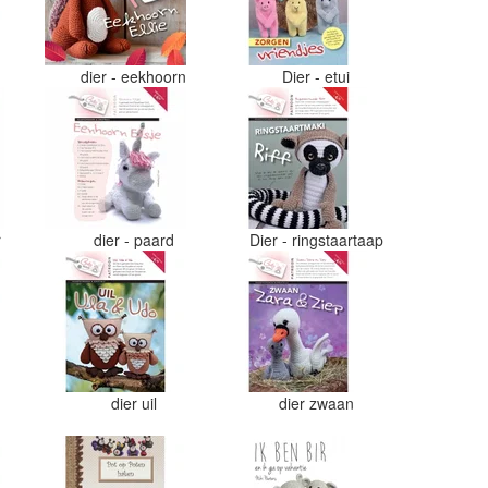
dier - eekhoorn
Dier - etui
r
dier - paard
Dier - ringstaartaap
dier uil
dier zwaan