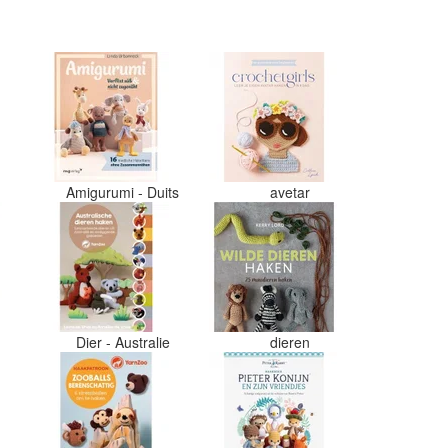
en de vezels waren in elkaar gaan
zitten. Moet nu zelf uitzoeken
welke kleurcode bij welke bol hoor
Had ook 3x 50 gram zwart besteld
maar door de andere bollen zitte
er nu verschillende kleuren vezels
in het zwart. Dat vind ik erg
jammer. Als ik nu wil nabestellen
moet ik maar hopen dat ik de juis
kleurcode bij de juiste bol heb
Amigurumi - Duits
avetar
gedaan. Misschien een tip om de
kleuren apart in te pakken met ee
sticker welke kleur het is?
Desondanks zou ik deze shop zek
wel aanbevelen wat betreft de
viltwol. Goede prijs/kwaliteit
verhouding.
Dier - Australie
dieren