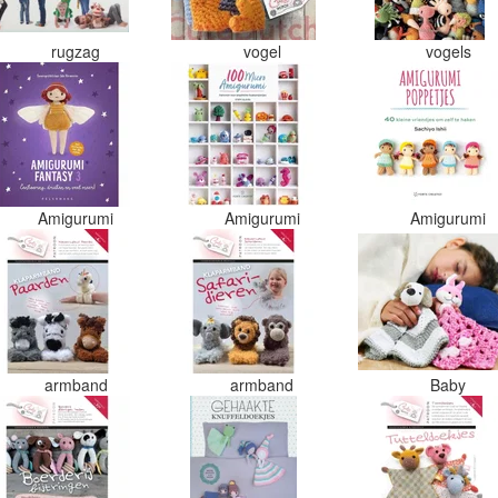
rugzag
vogel
vogels
Amigurumi
Amigurumi
Amigurumi
armband
armband
Baby