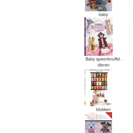
baby
Baby speenknuffel -
dieren
blokken