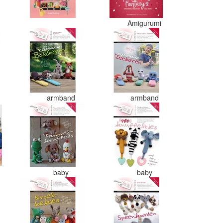
Amigurumi
armband
armband
baby
baby