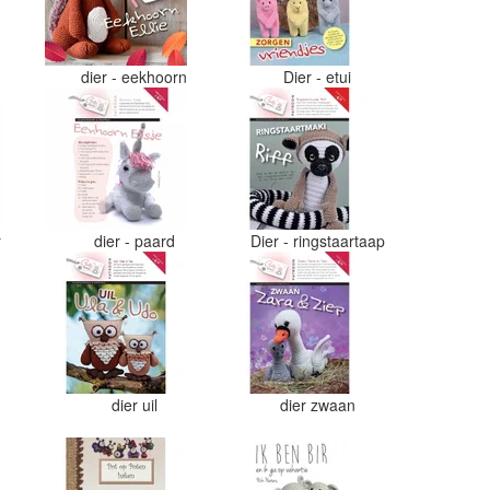
dier - eekhoorn
Dier - etui
r
dier - paard
Dier - ringstaartaap
dier uil
dier zwaan