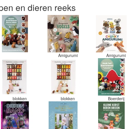
en en dieren reeks
Amigurumi
Amigurumi
blokken
blokken
Boerderij