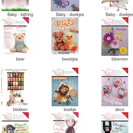
Baby - bijtring
Baby - doekjes
Baby - doekje
beer
beestjes
bloemen
blokken
boekje
deco