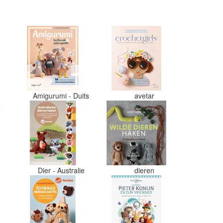
en de vezels waren in elkaar gaan
zitten. Moet nu zelf uitzoeken
welke kleurcode bij welke bol hoort
Had ook 3x 50 gram zwart besteld
maar door de andere bollen zitten
er nu verschillende kleuren vezels
in het zwart. Dat vind ik erg
jammer. Als ik nu wil nabestellen
moet ik maar hopen dat ik de juist
kleurcode bij de juiste bol heb
Amigurumi - Duits
avetar
gedaan. Misschien een tip om de
kleuren apart in te pakken met een
sticker welke kleur het is?
Desondanks zou ik deze shop zeke
wel aanbevelen wat betreft de
viltwol. Goede prijs/kwaliteit
verhouding.
Dier - Australie
dieren