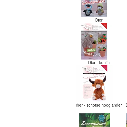
Dier
Dier - konijn
dier - schotse hooglander