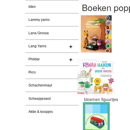
Boeken popp
Istex
Lammy yarns
Lana Grossa
Lang Yarns
Phildar
Rico
Schachenmayr
bloemen figuurtjes
Scheepjeswol
Aktie & koopjes