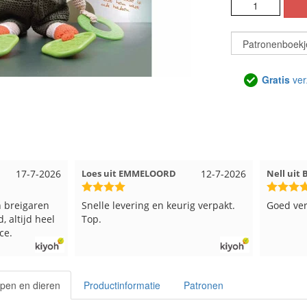
Gratis
ver
17-7-2026
Loes uit EMMELOORD
12-7-2026
Nell uit
 breigaren
Snelle levering en keurig verpakt.
Goed ver
, altijd heel
Top.
ce.
pen en dieren
Productinformatie
Patronen