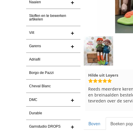
Naaien
Stoffen en te bewerken
artikelen
Vilt
Garens
Adriafil
Borgo de Pazzi
Magnolia Ranch
23-7-2026
Hilde uit Loyers
Cheval Blanc
Snelle levering en een keurig
Reeds meerdere keren
pakket Ga er weer leuke pakket van
en breinaalden besteld
DMC
maken voor de markt.
tevreden over de servi
Durable
Boven
Boeken pop
Garnstudio DROPS