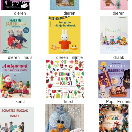
dieren
dieren
dieren
dieren - muis
dieren - nijntje
draak
kerst
kerst
Pop - Friend