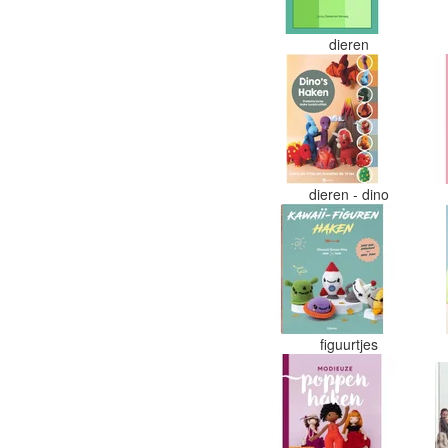
dieren
dieren - dino
figuurtjes