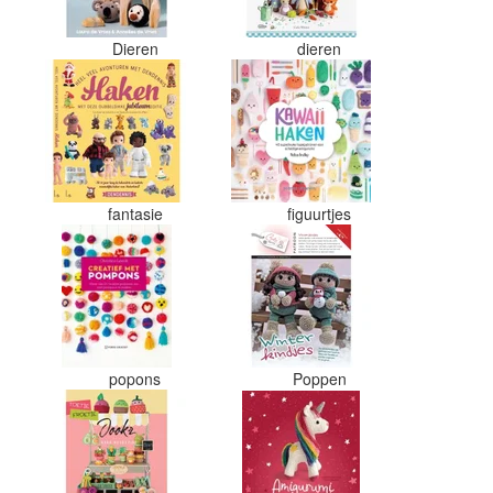
Dieren
dieren
fantasie
figuurtjes
s
popons
Poppen