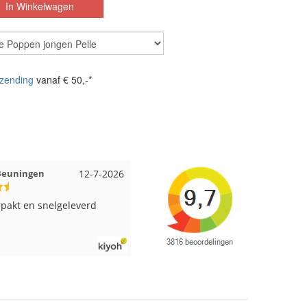
zending
vanaf € 50,-*
 Beuningen
12-7-2026
Wendy uit Amsterdam
11-7-202
pakt en snelgeleverd
Ruime keus aan viltwol, mooie
kleuren en goede kwaliteit. Snel
verzonden. Enigste wat ik een
beetje jammer vind is dat alles los
in een doos word gedaan. Had veel
verschillende kleuren blauw en
paars besteld en dat word zo los in
een doos gestopt. Geen kleur code