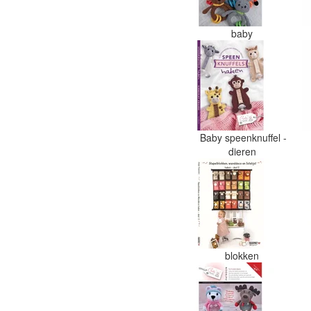
baby
Baby speenknuffel -
dieren
blokken