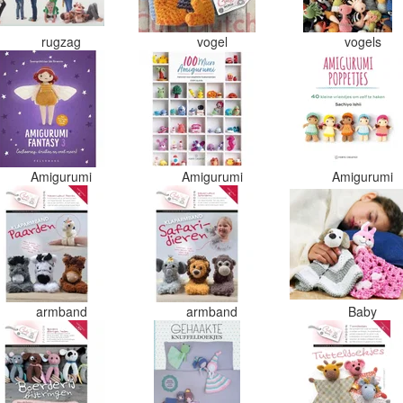
rugzag
vogel
vogels
Amigurumi
Amigurumi
Amigurumi
armband
armband
Baby