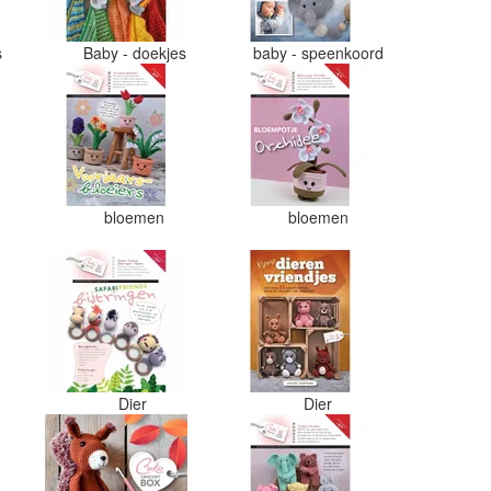
s
Baby - doekjes
baby - speenkoord
bloemen
bloemen
Dier
Dier