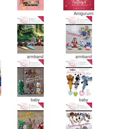
Amigurumi
armband
armband
baby
baby