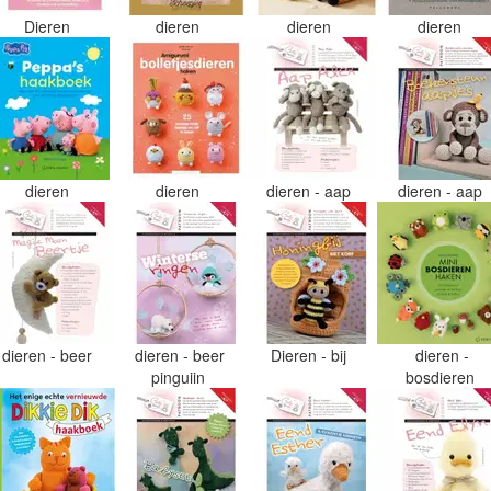
Dieren
dieren
dieren
dieren
dieren
dieren
dieren - aap
dieren - aap
dieren - beer
dieren - beer
Dieren - bij
dieren -
pinguiin
bosdieren