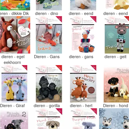
eren - dikkie Dik
dieren - dino
dieren - eend
dieren - eend
dieren - egel
Dieren - Gans
dieren - gans
dieren - geit
eekhoorn
Dieren - Giraf
dieren - gorilla
dieren - hert
Dieren - hon