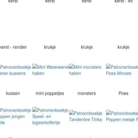
kerst
kerst
kerst
kerst - elf
kerst - rendier
krukje
krukje
krukje
kussen
mini poppetjes
monsters
Poes