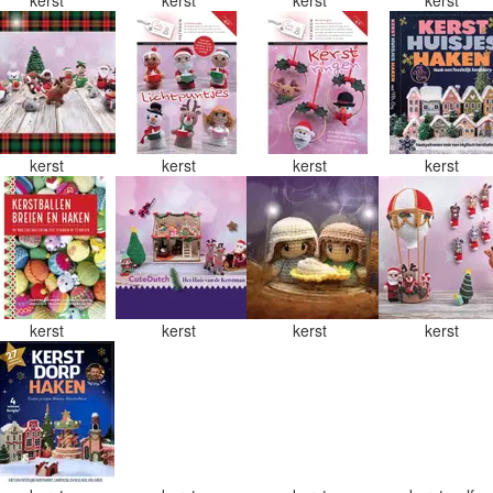
kerst
kerst
kerst
kerst
kerst
kerst
kerst
kerst
kerst
kerst
kerst
kerst