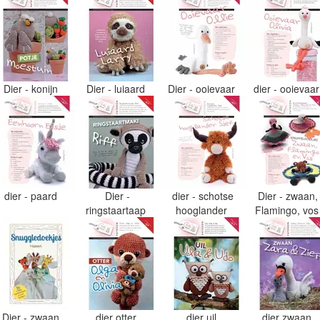
Dier - konijn
Dier - luiaard
Dier - ooievaar
dier - ooievaa
dier - paard
Dier -
dier - schotse
Dier - zwaan,
ringstaartaap
hooglander
Flamingo, vo
Dier - zwaan,
dier otter
dier uil
dier zwaan