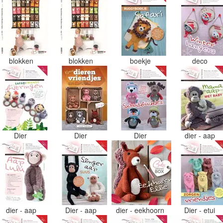
blokken
blokken
boekje
deco
Dier
Dier
Dier
dier - aap
dier - aap
Dier - aap
dier - eekhoorn
Dier - etui