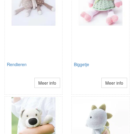
Rendieren
Biggetje
Meer info
Meer info