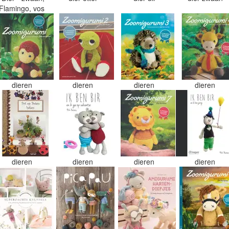
Flamingo, vos
dieren
dieren
dieren
dieren
dieren
dieren
dieren
dieren