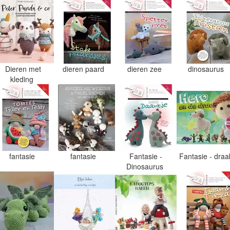
Dieren met
dieren paard
dieren zee
dinosaurus
kleding
fantasie
fantasie
Fantasie -
Fantasie - dra
Dinosaurus