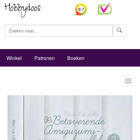
Zoeke
Winkel
Patronen
Boeken
Toggl
naviga