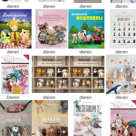
dieren
dieren
dieren
dieren
dieren
dieren
dieren
dieren
Dieren
dieren
dieren
dieren