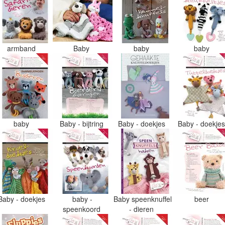
armband
Baby
baby
baby
baby
Baby - bijtring
Baby - doekjes
Baby - doekje
Baby - doekjes
baby -
Baby speenknuffel
beer
speenkoord
- dieren