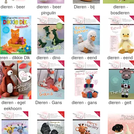
dieren - beer
dieren - beer
Dieren - bij
dieren -
pinguiin
bosdieren
eren - dikkie Dik
dieren - dino
dieren - eend
dieren - eend
dieren - egel
Dieren - Gans
dieren - gans
dieren - geit
eekhoorn