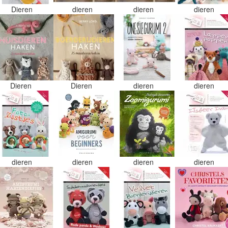
Dieren
dieren
dieren
dieren
Dieren
Dieren
dieren
dieren
dieren
dieren
dieren
dieren