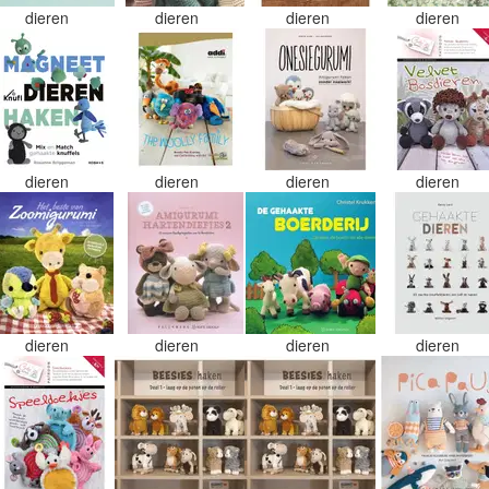
dieren
dieren
dieren
dieren
dieren
dieren
dieren
dieren
dieren
dieren
dieren
dieren