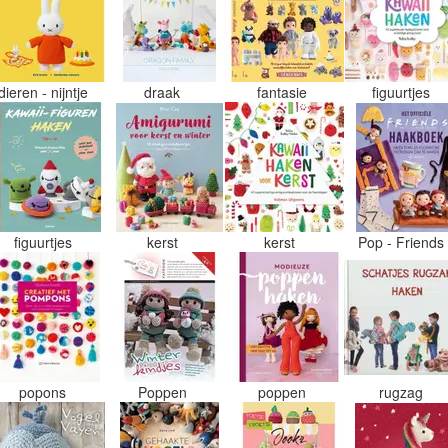
dieren - nijntje
draak
fantasie
figuurtjes
figuurtjes
kerst
kerst
Pop - Friend
popons
Poppen
poppen
rugzag