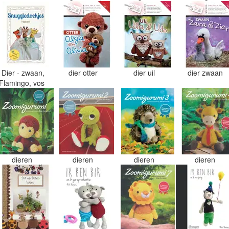
Dier - zwaan,
dier otter
dier uil
dier zwaan
Flamingo, vos
dieren
dieren
dieren
dieren