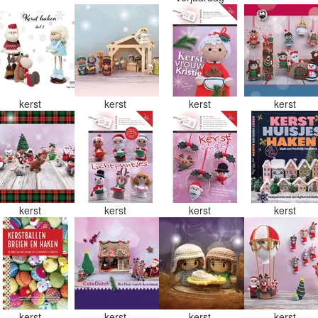
kerst
kerst
kerst
kerst
kerst
kerst
kerst
kerst
kerst
kerst
kerst
kerst