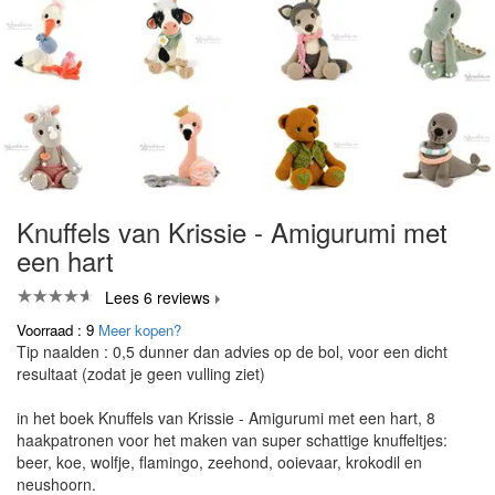
Knuffels van Krissie - Amigurumi met
een hart
Lees 6 reviews
Voorraad : 9
Meer kopen?
Tip naalden : 0,5 dunner dan advies op de bol, voor een dicht
resultaat (zodat je geen vulling ziet)
in het boek Knuffels van Krissie - Amigurumi met een hart, 8
haakpatronen voor het maken van super schattige knuffeltjes:
beer, koe, wolfje, flamingo, zeehond, ooievaar, krokodil en
neushoorn.