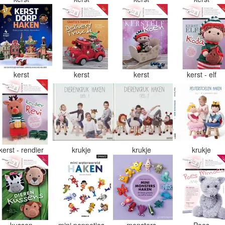
kerst
kerst
kerst
kerst - elf
kerst - rendier
krukje
krukje
krukje