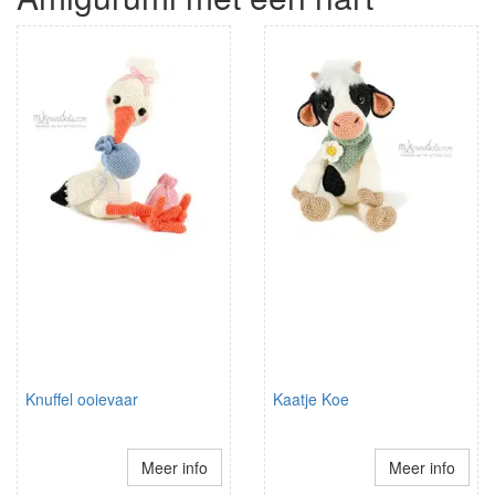
Knuffel ooievaar
Kaatje Koe
Meer info
Meer info