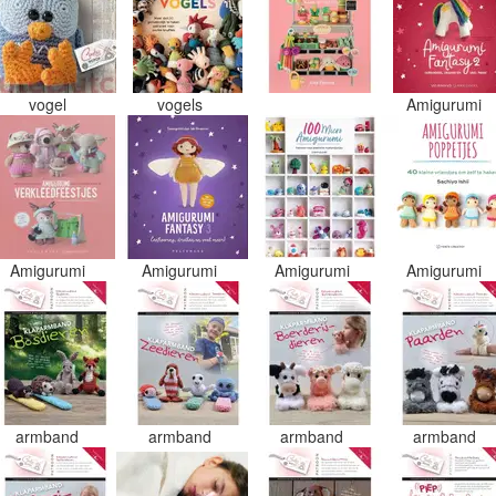
vogel
vogels
Amigurumi
Amigurumi
Amigurumi
Amigurumi
Amigurumi
armband
armband
armband
armband