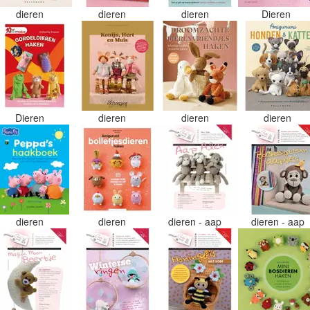
dieren
dieren
dieren
Dieren
Dieren
dieren
dieren
dieren
dieren
dieren
dieren - aap
dieren - aap