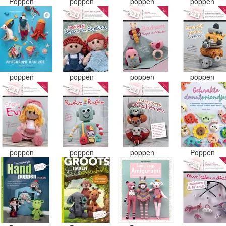
Poppen
poppen
poppen
poppen
poppen
poppen
poppen
poppen
poppen
poppen
poppen
Poppen