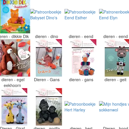
eren - dikkie Dik
dieren - dino
dieren - eend
dieren - eend
dieren - egel
Dieren - Gans
dieren - gans
dieren - geit
eekhoorn
Dieren - Giraf
dieren - gorilla
dieren - hert
Dieren - hon