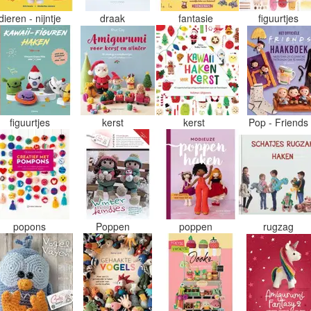
dieren - nijntje
draak
fantasie
figuurtjes
figuurtjes
kerst
kerst
Pop - Friend
popons
Poppen
poppen
rugzag