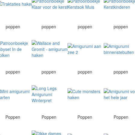
poppen
poppen
poppen
poppen
poppen
poppen
poppen
poppen
Poppen
Poppen
Poppen
Poppen