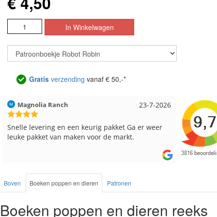
€ 4,50
Gratis
verzending
vanaf € 50,-*
Hilde uit Loyers
17-7-2026
Loes uit
Reeds meerdere keren breigaren en breinaalden
Snelle le
besteld, altijd heel tevreden over de service.
Boven
Boeken poppen en dieren
Patronen
Boeken poppen en dieren reeks