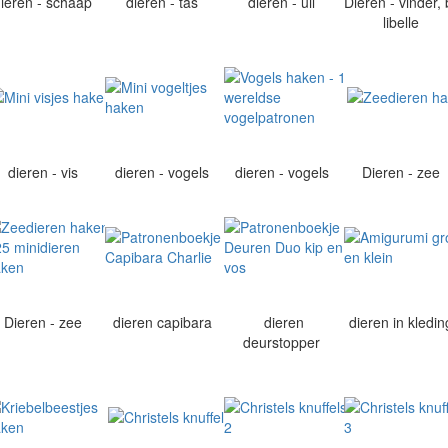
dieren - schaap
dieren - tas
dieren - uil
Dieren - vinder, b
libelle
dieren - vis
dieren - vogels
dieren - vogels
Dieren - zee
Dieren - zee
dieren capibara
dieren
dieren in kledi
deurstopper