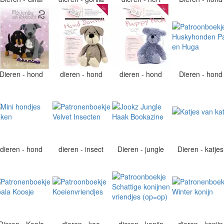
Dieren - hond
dieren - hond
dieren - hond
Dieren - hon
dieren - hond
dieren - insect
Dieren - jungle
Dieren - katje