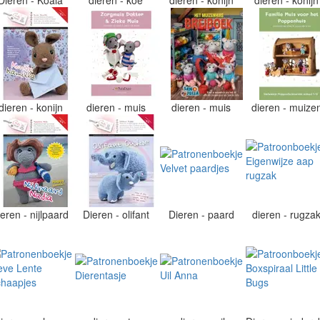
Dieren - Koala
dieren - koe
dieren - konijn
dieren - konij
dieren - konijn
dieren - muis
dieren - muis
dieren - muize
ieren - nijlpaard
Dieren - olifant
Dieren - paard
dieren - rugza