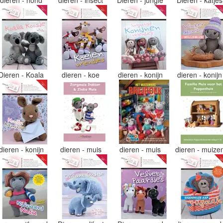
Dieren - Koala
dieren - koe
dieren - konijn
dieren - konij
dieren - konijn
dieren - muis
dieren - muis
dieren - muize