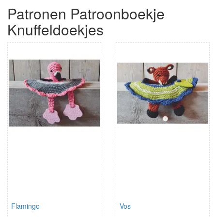
Patronen Patroonboekje
Knuffeldoekjes
Flamingo
Vos