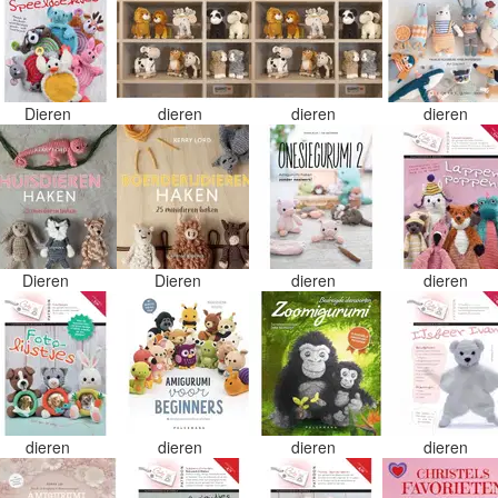
Dieren
dieren
dieren
dieren
Dieren
Dieren
dieren
dieren
dieren
dieren
dieren
dieren