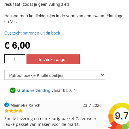
resultaat (zodat je geen vulling ziet)
Haakpatroon knuffeldoekjes in de vorm van een zwaan, Flamingo
en Vos
Overzicht patronen uit dit boek
€ 6,00
Gratis
verzending
vanaf € 50,-*
Hilde uit Loyers
17-7-2026
Loes uit
Reeds meerdere keren breigaren en breinaalden
Snelle le
besteld, altijd heel tevreden over de service.