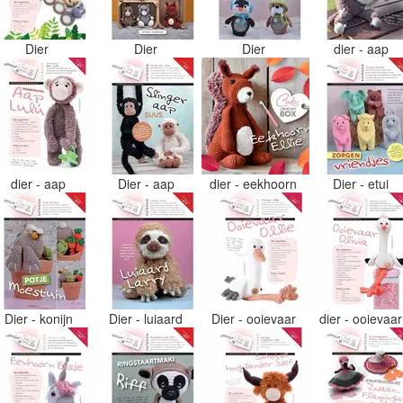
Dier
Dier
Dier
dier - aap
dier - aap
Dier - aap
dier - eekhoorn
Dier - etui
Dier - konijn
Dier - luiaard
Dier - ooievaar
dier - ooievaa