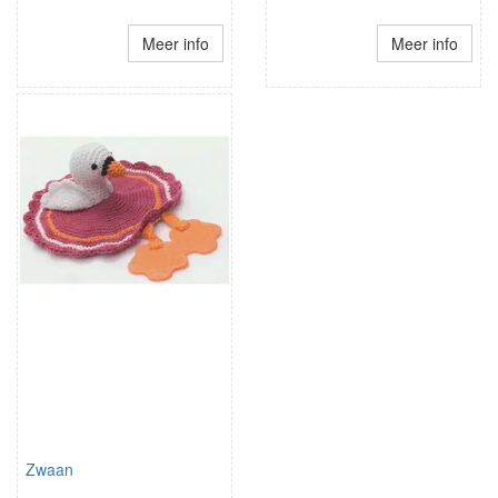
Meer info
Meer info
Zwaan