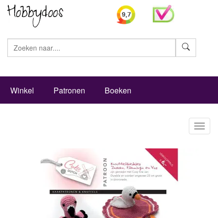
Zoeke
Winkel
Patronen
Boeken
Toggl
naviga