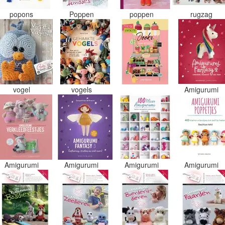
popons
Poppen
poppen
rugzag
vogel
vogels
Amigurumi
Amigurumi
Amigurumi
Amigurumi
Amigurumi