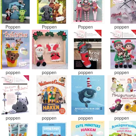
Poppen
Poppen
Poppen
poppen
poppen
poppen
poppen
poppen
poppen
poppen
poppen
poppen