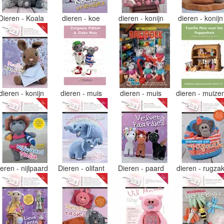
Dieren - Koala
dieren - koe
dieren - konijn
dieren - konij
dieren - konijn
dieren - muis
dieren - muis
dieren - muize
ieren - nijlpaard
Dieren - olifant
Dieren - paard
dieren - rugza