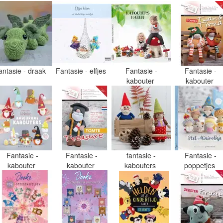
antasie - draak
Fantasie - elfjes
Fantasie -
Fantasie -
kabouter
kabouter
Fantasie -
Fantasie -
fantasie -
Fantasie -
kabouter
kabouter
kabouters
poppetjes