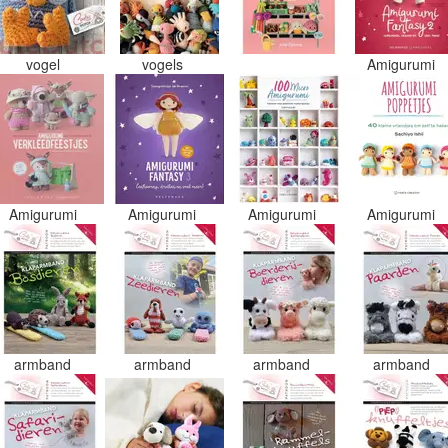
vogel
vogels
Amigurumi
Amigurumi
Amigurumi
Amigurumi
Amigurumi
armband
armband
armband
armband