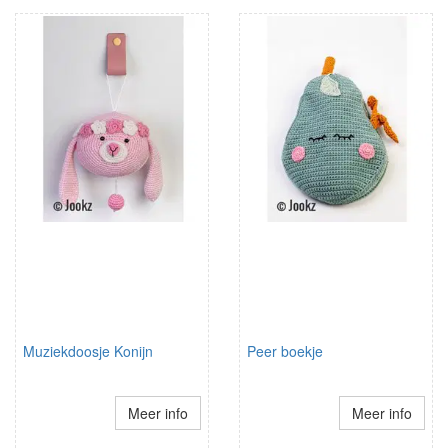
Muziekdoosje Konijn
Peer boekje
Meer info
Meer info