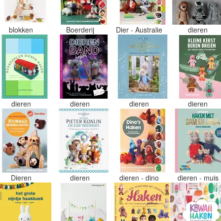
blokken
Boerderij
Dier - Australie
dieren
dieren
dieren
dieren
dieren
Dieren
dieren
dieren - dino
dieren - muis