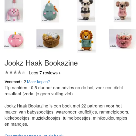
Jookz Haak Bookazine
Lees 7 reviews
Voorraad : 2
Meer kopen?
Tip naalden : 0,5 dunner dan advies op de bol, voor een dicht
resultaat (zodat je geen vulling ziet)
Jookz Haak Bookazine is een boek met 22 patronen voor het
maken van babyspeeltjes, waaronder knuffeltjes, rammelpiepers,
kiekeboekjes, muziekdoosjes, tuimelbeestjes, minikoukleumpjes
en mandjes.