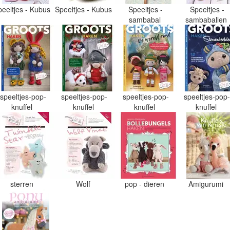
peeltjes - Kubus
Speeltjes - Kubus
Speeltjes -
Speeltjes -
sambabal
sambaballen
speeltjes-pop-
speeltjes-pop-
speeltjes-pop-
speeltjes-pop
knuffel
knuffel
knuffel
knuffel
sterren
Wolf
pop - dieren
Amigurumi