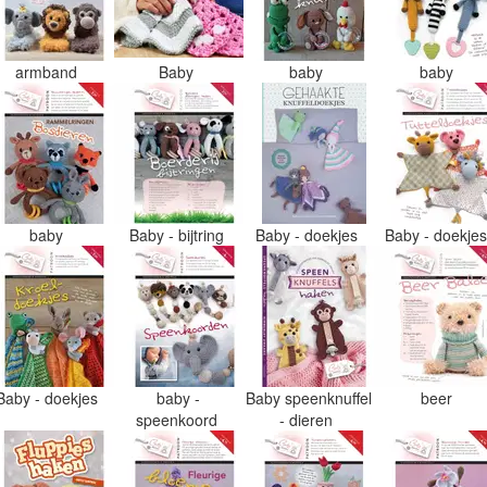
armband
Baby
baby
baby
baby
Baby - bijtring
Baby - doekjes
Baby - doekje
Baby - doekjes
baby -
Baby speenknuffel
beer
speenkoord
- dieren