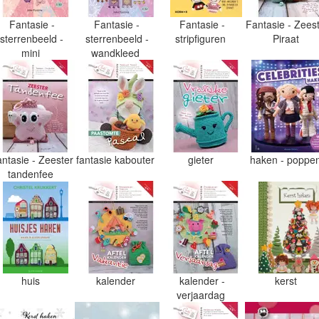
Fantasie -
Fantasie -
Fantasie -
Fantasie - Zees
sterrenbeeld -
sterrenbeeld -
stripfiguren
Piraat
mini
wandkleed
ntasie - Zeester
fantasie kabouter
gieter
haken - poppe
tandenfee
huis
kalender
kalender -
kerst
verjaardag