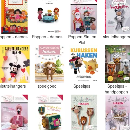
oppen - dames
Poppen - dames
Poppen Sint en
sleutelhanger
Piet
sleutelhangers
speelgoed
Speeltjes
Speeltjes -
handpoppen