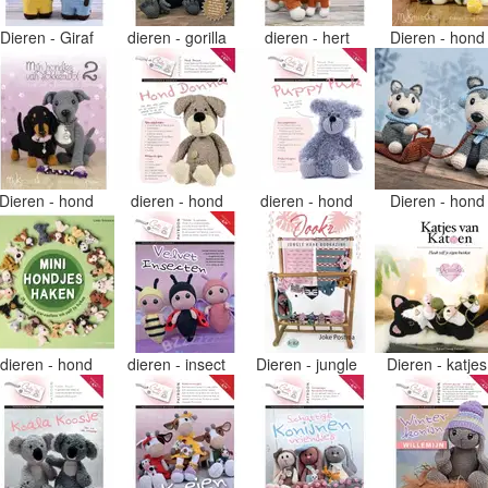
Dieren - Giraf
dieren - gorilla
dieren - hert
Dieren - hon
Dieren - hond
dieren - hond
dieren - hond
Dieren - hon
dieren - hond
dieren - insect
Dieren - jungle
Dieren - katje