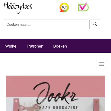
Zoeke
Winkel
Patronen
Boeken
Toggl
naviga