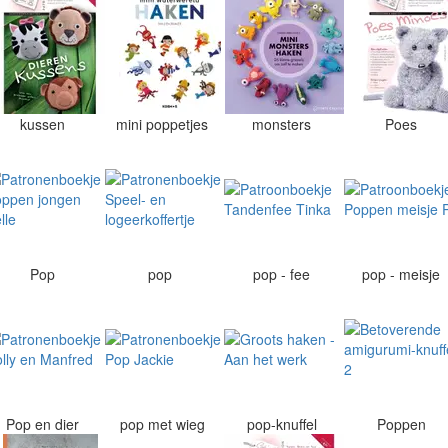
kussen
mini poppetjes
monsters
Poes
Pop
pop
pop - fee
pop - meisje
Pop en dier
pop met wieg
pop-knuffel
Poppen