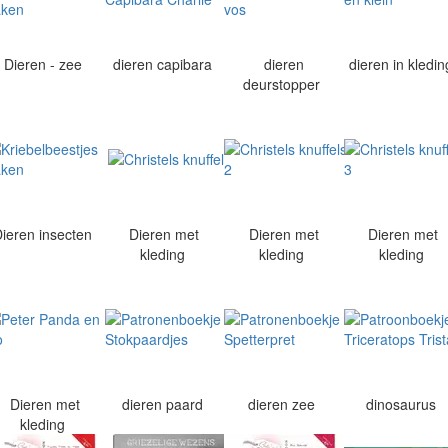
Dieren - zee
dieren capibara
dieren
dieren in kledi
deurstopper
Dieren insecten
Dieren met
Dieren met
Dieren met
kleding
kleding
kleding
Dieren met
dieren paard
dieren zee
dinosaurus
kleding