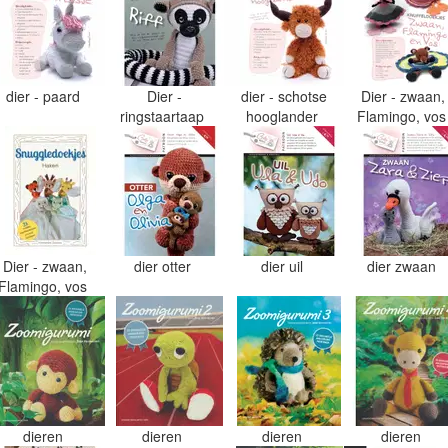
dier - paard
Dier -
dier - schotse
Dier - zwaan,
ringstaartaap
hooglander
Flamingo, vo
Dier - zwaan,
dier otter
dier uil
dier zwaan
Flamingo, vos
dieren
dieren
dieren
dieren