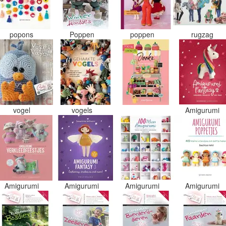
popons
Poppen
poppen
rugzag
vogel
vogels
Amigurumi
Amigurumi
Amigurumi
Amigurumi
Amigurumi