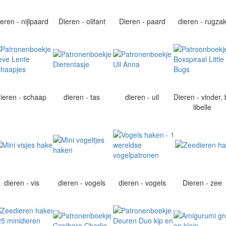
ieren - nijlpaard
Dieren - olifant
Dieren - paard
dieren - rugza
dieren - schaap
dieren - tas
dieren - uil
Dieren - vinder, b
libelle
dieren - vis
dieren - vogels
dieren - vogels
Dieren - zee