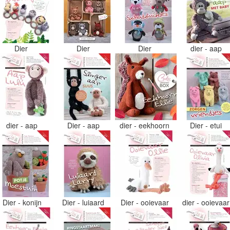
Dier
Dier
Dier
dier - aap
dier - aap
Dier - aap
dier - eekhoorn
Dier - etui
Dier - konijn
Dier - luiaard
Dier - ooievaar
dier - ooievaa