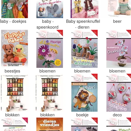
Baby - doekjes
baby -
Baby speenknuffel
beer
speenkoord
- dieren
beestjes
bloemen
bloemen
bloemen
blokken
blokken
boekje
deco