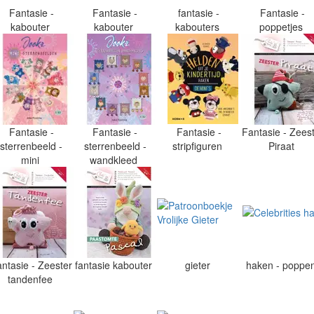
Fantasie -
Fantasie -
fantasie -
Fantasie -
kabouter
kabouter
kabouters
poppetjes
Fantasie -
Fantasie -
Fantasie -
Fantasie - Zees
sterrenbeeld -
sterrenbeeld -
stripfiguren
Piraat
mini
wandkleed
ntasie - Zeester
fantasie kabouter
gieter
haken - poppe
tandenfee