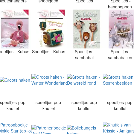
sleutelhangers
speelgoed
Speeltjes
Speeltjes -
handpoppen
peeltjes - Kubus
Speeltjes - Kubus
Speeltjes -
Speeltjes -
sambabal
sambaballen
speeltjes-pop-
speeltjes-pop-
speeltjes-pop-
speeltjes-pop
knuffel
knuffel
knuffel
knuffel