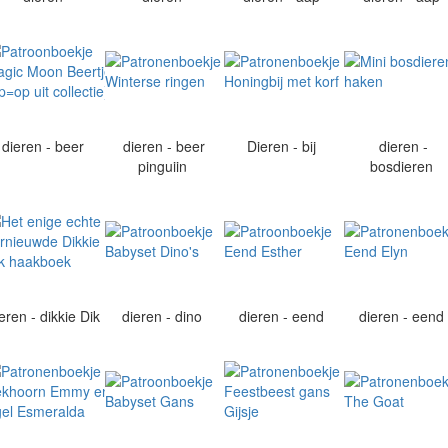
dieren - beer
dieren - beer
Dieren - bij
dieren -
pinguiin
bosdieren
eren - dikkie Dik
dieren - dino
dieren - eend
dieren - eend