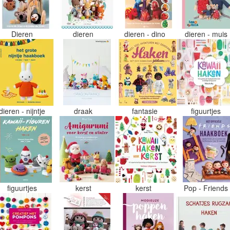
Dieren
dieren
dieren - dino
dieren - muis
dieren - nijntje
draak
fantasie
figuurtjes
figuurtjes
kerst
kerst
Pop - Friend