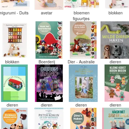
migurumi - Duits
avetar
bloemen
blokken
figuurtjes
blokken
Boerderij
Dier - Australie
dieren
dieren
dieren
dieren
dieren