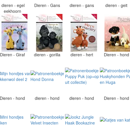
dieren - egel
Dieren - Gans
dieren - gans
dieren - geit
eekhoorn
Dieren - Giraf
dieren - gorilla
dieren - hert
Dieren - hon
Dieren - hond
dieren - hond
dieren - hond
Dieren - hon