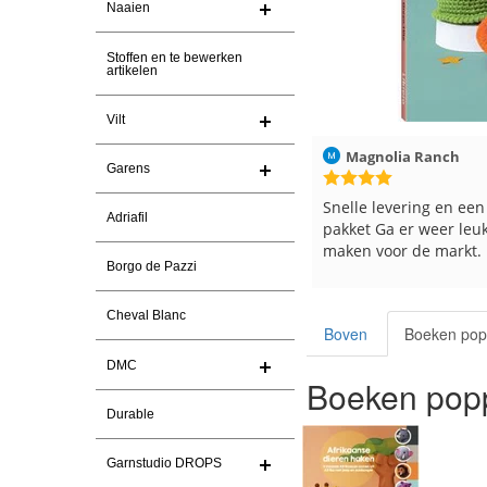
Naaien
Stoffen en te bewerken
artikelen
Vilt
Magnolia Ranch
23-7-2026
Hilde uit Loyers
Garens
Snelle levering en een keurig
Reeds meerdere keren
Adriafil
pakket Ga er weer leuke pakket van
en breinaalden besteld
maken voor de markt.
tevreden over de servi
Borgo de Pazzi
Cheval Blanc
Boven
Boeken pop
DMC
Boeken popp
Durable
Garnstudio DROPS