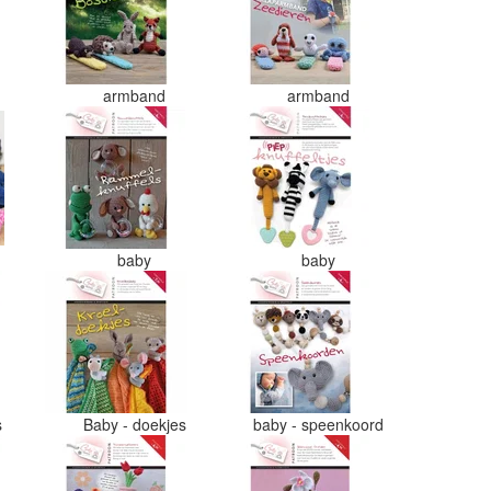
armband
armband
baby
baby
s
Baby - doekjes
baby - speenkoord