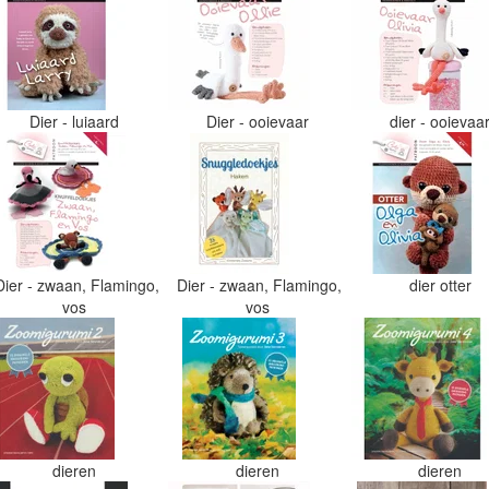
Dier - luiaard
Dier - ooievaar
dier - ooievaa
Dier - zwaan, Flamingo,
Dier - zwaan, Flamingo,
dier otter
vos
vos
dieren
dieren
dieren