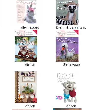
r
dier - paard
Dier - ringstaartaap
dier uil
dier zwaan
dieren
dieren