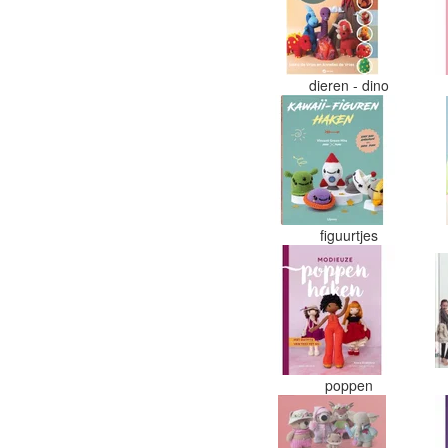
dieren - dino
figuurtjes
poppen