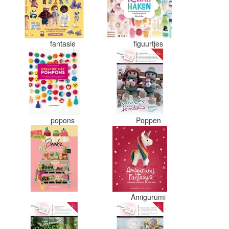
fantasie
figuurtjes
s
popons
Poppen
Amigurumi