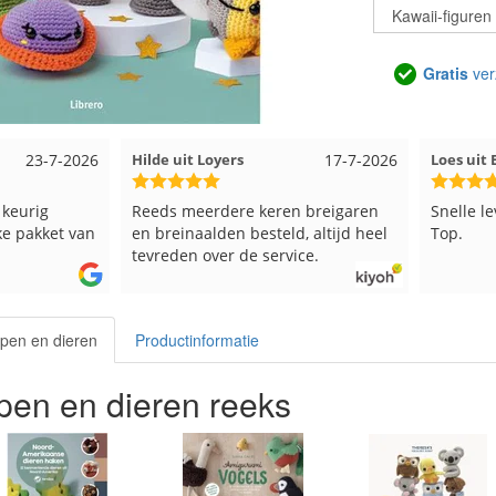
Gratis
ver
17-7-2026
Loes uit EMMELOORD
12-7-2026
Nell uit
 breigaren
Snelle levering en keurig verpakt.
Goed ver
, altijd heel
Top.
ce.
pen en dieren
Productinformatie
en en dieren reeks