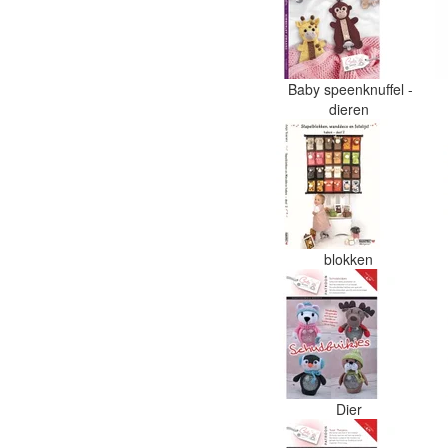
Baby speenknuffel -
dieren
blokken
Dier