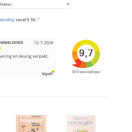
zending
vanaf € 50,-*
 Beuningen
12-7-2026
Wendy uit Amsterdam
11-7-202
pakt en snelgeleverd
Ruime keus aan viltwol, mooie
kleuren en goede kwaliteit. Snel
verzonden. Enigste wat ik een
beetje jammer vind is dat alles los
in een doos word gedaan. Had veel
verschillende kleuren blauw en
paars besteld en dat word zo los in
een doos gestopt. Geen kleur code
en de vezels waren in elkaar gaan
zitten. Moet nu zelf uitzoeken
welke kleurcode bij welke bol hoort
Had ook 3x 50 gram zwart besteld
maar door de andere bollen zitten