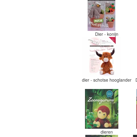
Dier - konijn
dier - schotse hooglander
dieren