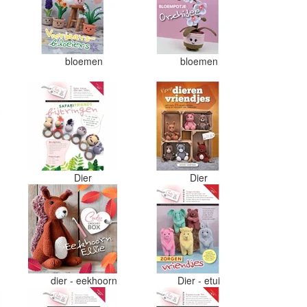
bloemen
bloemen
Dier
Dier
dier - eekhoorn
Dier - etui