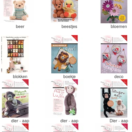
beer
beestjes
bloemen
blokken
boekje
deco
dier - aap
dier - aap
Dier - aap