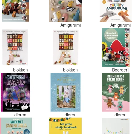
Amigurumi
Amigurumi
blokken
blokken
Boerderij
dieren
dieren
dieren