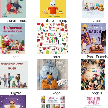
dieren - muis
dieren - nijntje
draak
kerst
kerst
Pop - Friend
rugzag
vogel
vogels