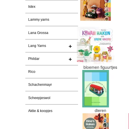
Istex
Lammy yarns
Lana Grossa
Lang Yarns
Phildar
bloemen figuurtjes
Rico
Schachenmayr
Scheepjeswol
dieren
Aktie & koopjes