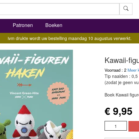
l
Patronen
Boeken
ivm drukte wordt uw bestelling maandag 10 augustus verwerkt.
Kawaii-fi
Voorraad : 2
Meer 
Tip naalden : 0,5
(zodat je geen vul
Boek Kawaii figu
€ 9,95