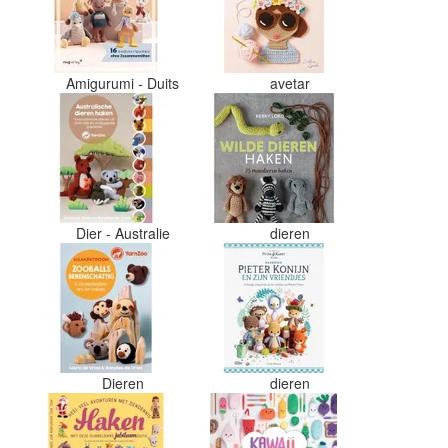
er nu verschillende kleuren vezels
in het zwart. Dat vind ik erg
jammer. Als ik nu wil nabestellen
moet ik maar hopen dat ik de juist
kleurcode bij de juiste bol heb
Amigurumi - Duits
avetar
gedaan. Misschien een tip om de
kleuren apart in te pakken met een
sticker welke kleur het is?
Desondanks zou ik deze shop zeke
wel aanbevelen wat betreft de
viltwol. Goede prijs/kwaliteit
verhouding.
Dier - Australie
dieren
Dieren
dieren