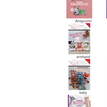
Amigurumi
armband
baby