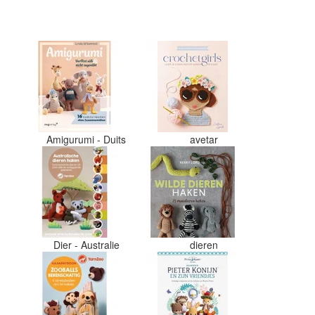
Amigurumi - Duits
avetar
Dier - Australie
dieren