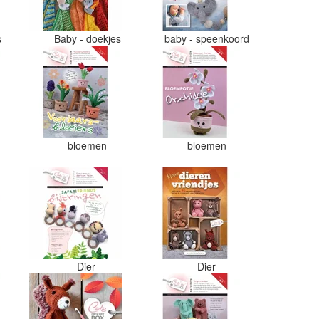
s
Baby - doekjes
baby - speenkoord
bloemen
bloemen
Dier
Dier