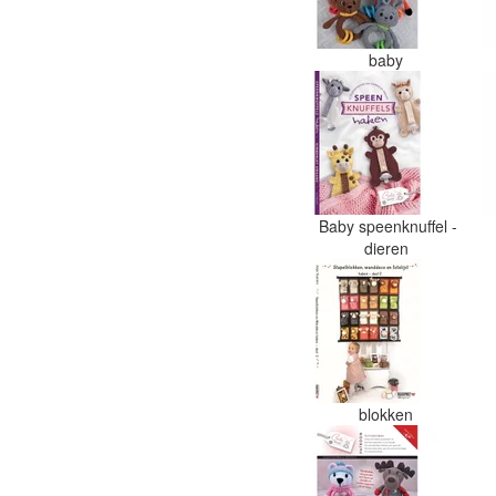
baby
Baby speenknuffel -
dieren
blokken