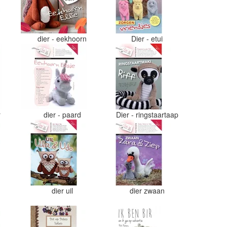
dier - eekhoorn
Dier - etui
r
dier - paard
Dier - ringstaartaap
dier uil
dier zwaan