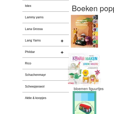
Boeken popp
Istex
Lammy yarns
Lana Grossa
Lang Yarns
Phildar
Rico
Schachenmayr
Scheepjeswol
bloemen figuurtjes
Aktie & koopjes