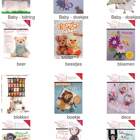
Baby - bijtring
Baby - doekjes
Baby - doekje
beer
beestjes
bloemen
blokken
boekje
deco