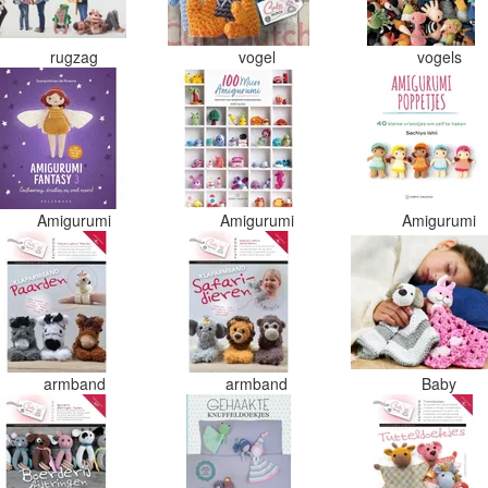
rugzag
vogel
vogels
Amigurumi
Amigurumi
Amigurumi
armband
armband
Baby