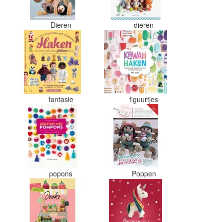
Dieren
dieren
fantasie
figuurtjes
s
popons
Poppen