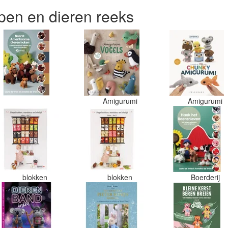
en en dieren reeks
Amigurumi
Amigurumi
blokken
blokken
Boerderij