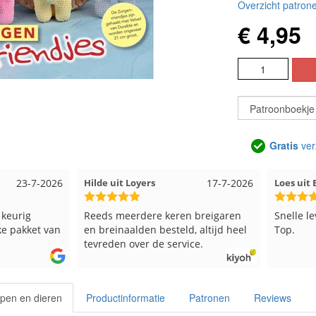
Overzicht patrone
€ 4,95
Gratis
ver
23-7-2026
Hilde uit Loyers
17-7-2026
Loes ui
 keurig
Reeds meerdere keren breigaren
Snelle l
ke pakket van
en breinaalden besteld, altijd heel
Top.
tevreden over de service.
pen en dieren
Productinformatie
Patronen
Reviews