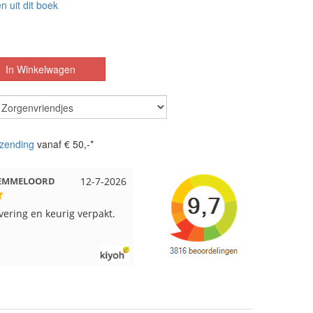
n uit dit boek
zending
vanaf € 50,-*
t EMMELOORD
12-7-2026
Nell uit Beuningen
12-7-202
evering en keurig verpakt.
Goed verpakt en snelgeleverd