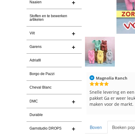
Naaien
Stoffen en te bewerken
artikelen
Vilt
Garens
Adriafil
Borgo de Pazzi
Christel Vanderlinden
30-7-2026
Magnolia Ranch
Cheval Blanc
Snelle levering. En prima garen
Snelle levering en een
pakket Ga er weer leu
DMC
maken voor de markt.
Durable
Boven
Boeken pop
Garnstudio DROPS