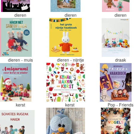
dieren
dieren
dieren
dieren - muis
dieren - nijntje
draak
kerst
kerst
Pop - Friend