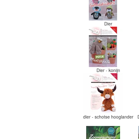
Dier
Dier - konijn
dier - schotse hooglander