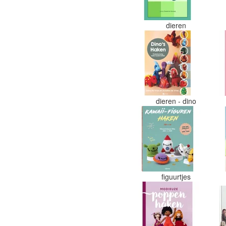
dieren
dieren - dino
figuurtjes