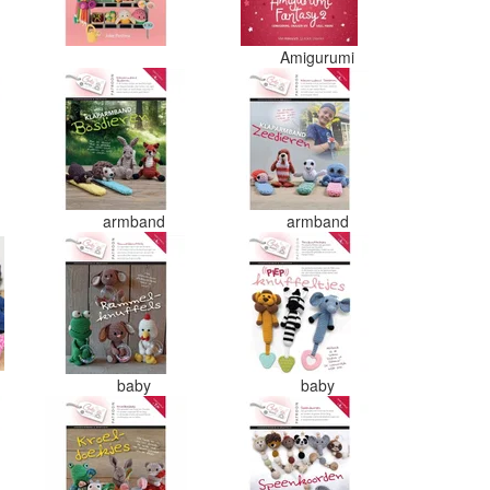
Amigurumi
armband
armband
baby
baby