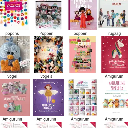
popons
Poppen
poppen
rugzag
vogel
vogels
Amigurumi
Amigurumi
Amigurumi
Amigurumi
Amigurumi