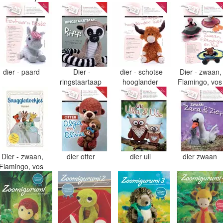
dier - paard
Dier -
dier - schotse
Dier - zwaan,
ringstaartaap
hooglander
Flamingo, vo
Dier - zwaan,
dier otter
dier uil
dier zwaan
Flamingo, vos