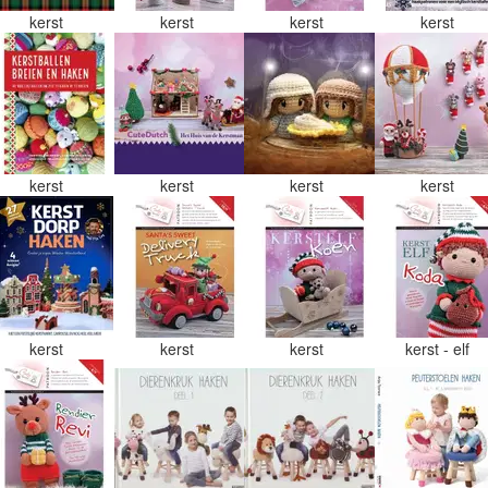
kerst
kerst
kerst
kerst
kerst
kerst
kerst
kerst
kerst
kerst
kerst
kerst - elf