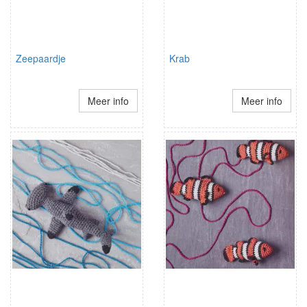
Zeepaardje
Krab
Meer info
Meer info