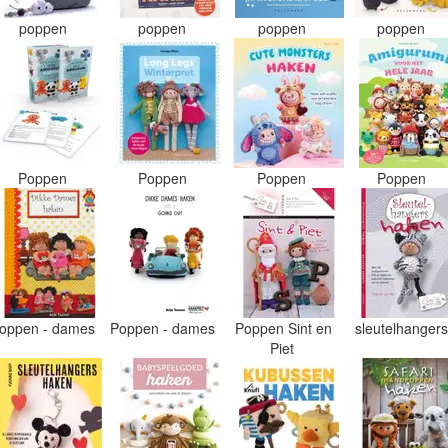
poppen
poppen
poppen
poppen
Poppen
Poppen
Poppen
Poppen
oppen - dames
Poppen - dames
Poppen Sint en
sleutelhanger
Piet