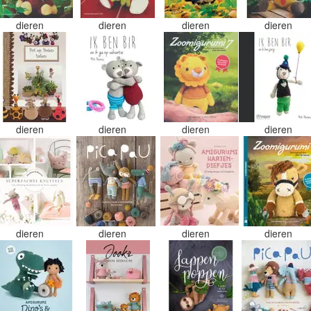
dieren
dieren
dieren
dieren
dieren
dieren
dieren
dieren
dieren
dieren
dieren
dieren