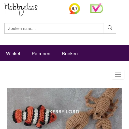
Zoeke
Winkel
Patronen
Boeken
Toggl
naviga