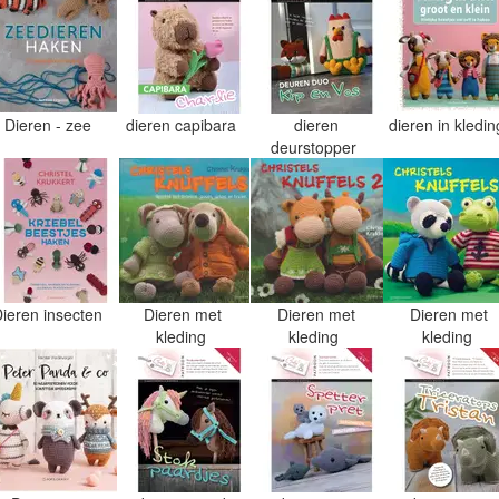
Dieren - zee
dieren capibara
dieren
dieren in kledi
deurstopper
Dieren insecten
Dieren met
Dieren met
Dieren met
kleding
kleding
kleding