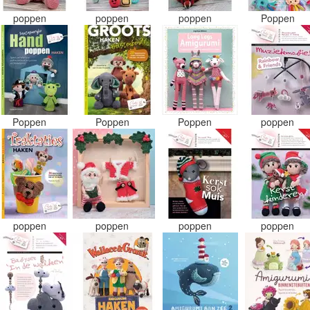
poppen
poppen
poppen
Poppen
Poppen
Poppen
Poppen
poppen
poppen
poppen
poppen
poppen