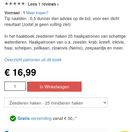
Lees 1 reviews
Voorraad : 1
Meer kopen?
Tip naalden : 0,5 dunner dan advies op de bol, voor een dicht
resultaat (zodat je geen vulling ziet)
In het haakboek zeedieren haken 25 haakpatronen van schattige
waterdieren. Haakpatronen van o.a. zeester, krab, kreeft, inktvis,
haai, schelpen, pelikaan, clownvis (Nemo), zeepaardje en meer.
Overzicht patronen uit dit boek
€ 16,99
Gratis
verzending
vanaf € 50,-*