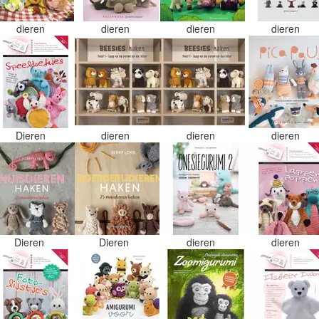
dieren
dieren
dieren
dieren
Dieren
dieren
dieren
dieren
Dieren
Dieren
dieren
dieren