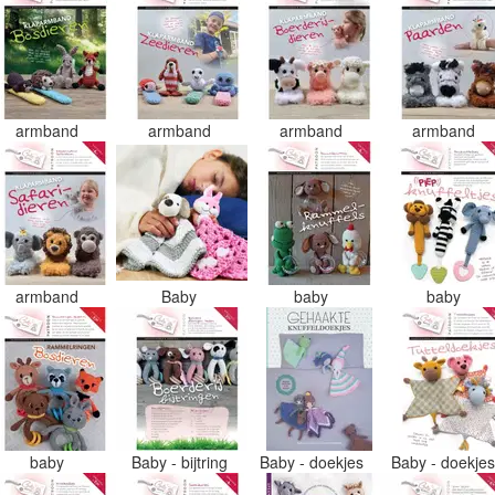
armband
armband
armband
armband
armband
Baby
baby
baby
baby
Baby - bijtring
Baby - doekjes
Baby - doekje