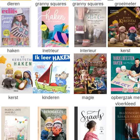
dieren
granny squares
granny squares
groeimeter
haken
inetrieur
interieur
kerst
kerst
kinderen
magie
opbergzak me
vloerkleed