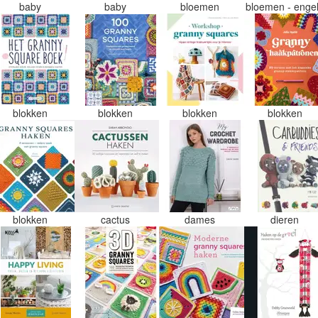
baby
baby
bloemen
bloemen - enge
blokken
blokken
blokken
blokken
blokken
cactus
dames
dieren