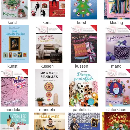
kerst
kerst
kerst
kleding
kunst
kussen
kussen
mand
mandela
mandela
pantoffels
sinterklaas