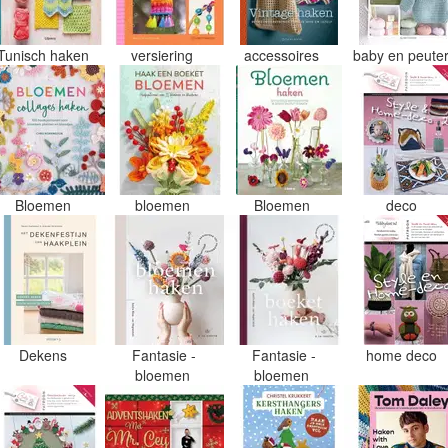
Tunisch haken
versiering
accessoires
baby en peute
Bloemen
bloemen
Bloemen
deco
Dekens
Fantasie -
Fantasie -
home deco
bloemen
bloemen