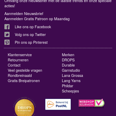
Ontvang onze nieuwsbrief met de laatste trends en onze speciale
acties!
Aanmelden Nieuwsbrief
Aanmelden Gratis Patroon op Maandag
Like ons op Facebook
Volg ons op Twitter
Pin ons op Pinterest
Klantenservice
Merken
Retourneren
DROPS
Contact
Durable
Veel gestelde vragen
Garnstudio
Rondbreinaald
Lana Grossa
Gratis Breipatronen
Lang Yarns
Phildar
Scheepjes