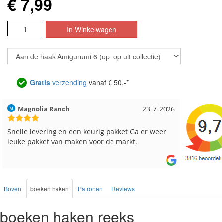
€ 7,99
Gratis
verzending
vanaf € 50,-*
Hilde uit Loyers
17-7-2026
Loes uit
Reeds meerdere keren breigaren en breinaalden
Snelle le
besteld, altijd heel tevreden over de service.
Boven
boeken haken
Patronen
Reviews
boeken haken reeks