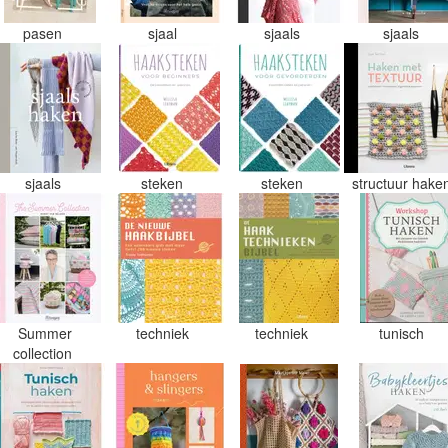
pasen
sjaal
sjaals
sjaals
sjaals
steken
steken
structuur hake
Summer
techniek
techniek
tunisch
collection