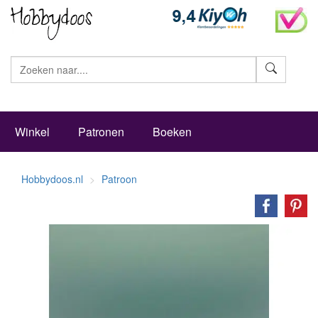
Zoeke
Winkel
Patronen
Boeken
Hobbydoos.nl
Patroon