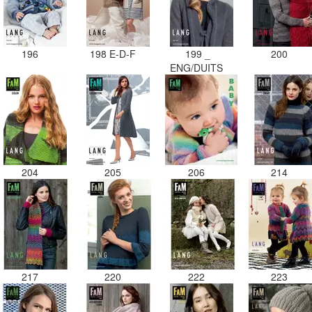
196
198 E-D-F
199 _
200
ENG/DUITS
204
205
206
214
217
220
222
223