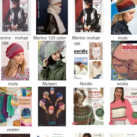
erino - mohair
Merino 120 color
Merino mohair
muts
muts
Mutsen
Nordic
socks
vesten