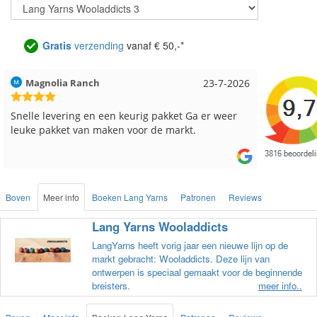
Gratis
verzending
vanaf € 50,-*
Hilde uit Loyers
17-7-2026
Loes uit
Reeds meerdere keren breigaren en breinaalden
Snelle le
besteld, altijd heel tevreden over de service.
Boven
Meer info
Boeken Lang Yarns
Patronen
Reviews
Lang Yarns Wooladdicts
LangYarns heeft vorig jaar een nieuwe lijn op de
markt gebracht: Wooladdicts. Deze lijn van
ontwerpen is speciaal gemaakt voor de beginnende
breisters.
meer info..