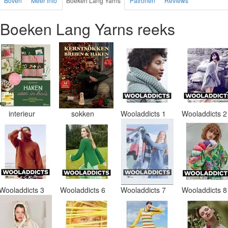
Boven
Meer info
Boeken Lang Yarns
Patronen
Reviews
Boeken Lang Yarns reeks
interieur
sokken
Wooladdicts 1
Wooladdicts 
Wooladdicts 3
Wooladdicts 6
Wooladdicts 7
Wooladdicts 