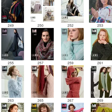
249
250
252
253
255
257
259
261
263
265
267
269