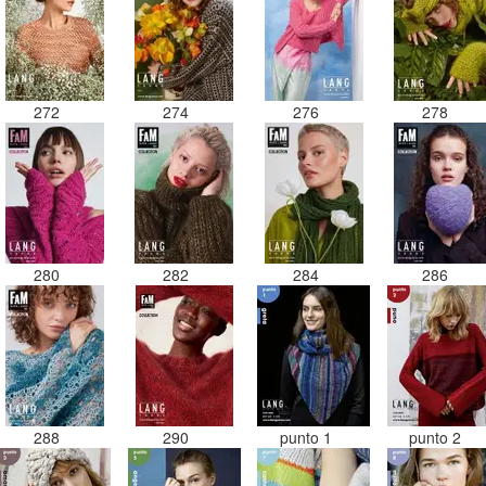
272
274
276
278
280
282
284
286
288
290
punto 1
punto 2