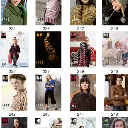
224
226
227
229
230
237
239
240
242
243
244
248