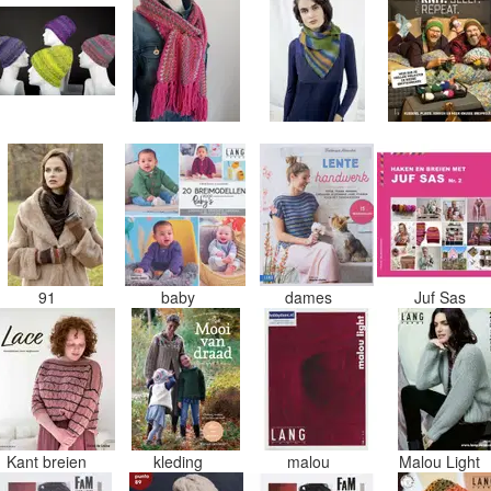
91
baby
dames
Juf Sas
Kant breien
kleding
malou
Malou Light