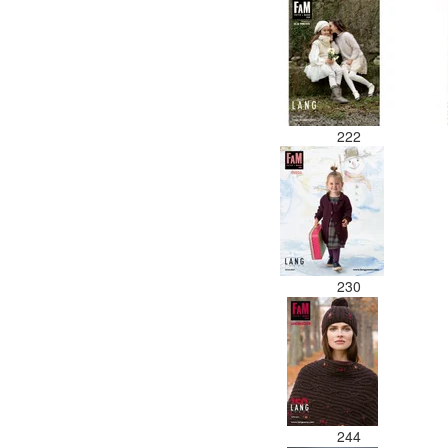
222
230
244