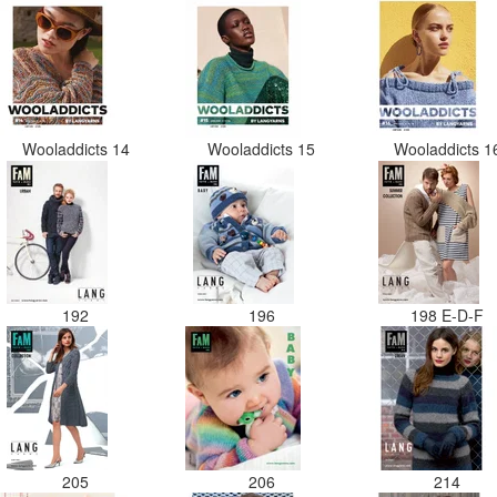
Wooladdicts 14
Wooladdicts 15
Wooladdicts 
192
196
198 E-D-F
205
206
214