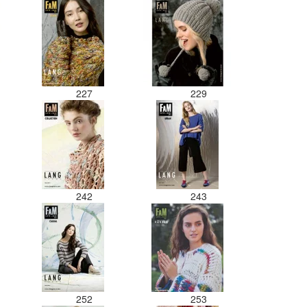
227
229
242
243
252
253