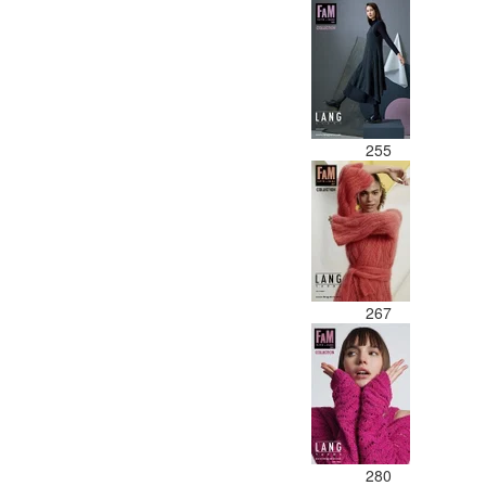
255
267
280