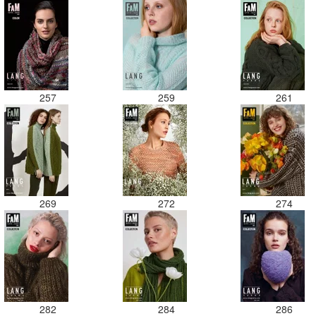
257
259
261
269
272
274
282
284
286