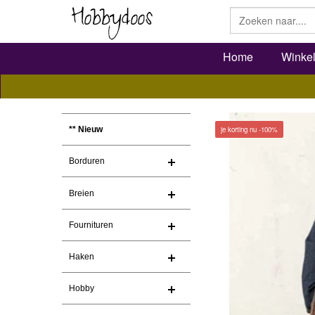
Home
Winke
je korting nu -100%
** Nieuw
Borduren
Breien
Fournituren
Haken
Hobby