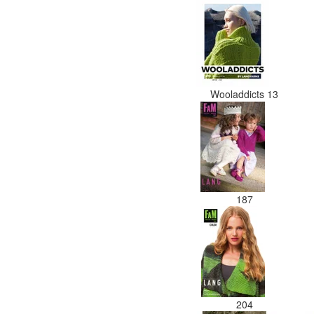
Wooladdicts 13
187
204