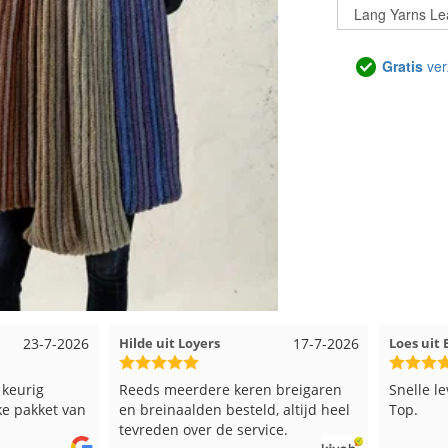
Gratis
ver
17-7-2026
Loes uit EMMELOORD
12-7-2026
Ne
 keren breigaren
Snelle levering en keurig verpakt.
G
esteld, altijd heel
Top.
e service.