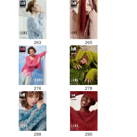
263
265
276
278
288
290