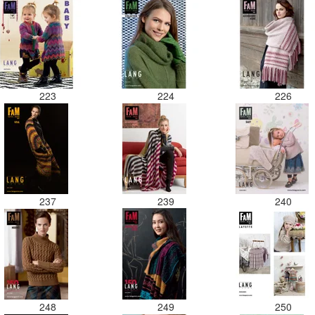
223
224
226
237
239
240
248
249
250