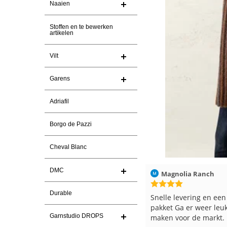
Naaien
Stoffen en te bewerken
artikelen
Vilt
Garens
Adriafil
Borgo de Pazzi
Cheval Blanc
DMC
7-2026
Magnolia Ranch
23-7-2026
Hilde uit Loyers
Durable
en
Snelle levering en een keurig
Reeds meerdere
pakket Ga er weer leuke pakket van
en breinaalden b
Garnstudio DROPS
maken voor de markt.
tevreden over d