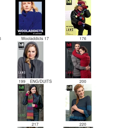
16
Wooladdicts 17
176
199 _ ENG/DUITS
200
217
220