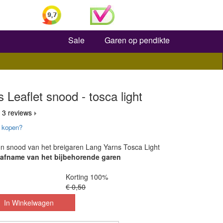
Zoeken
Sale
Garen op pendikte
 Leaflet snood - tosca light
 3 reviews
 kopen?
on snood van het breigaren Lang Yarns Tosca Light
j afname van het bijbehorende garen
Korting 100%
€ 0,50