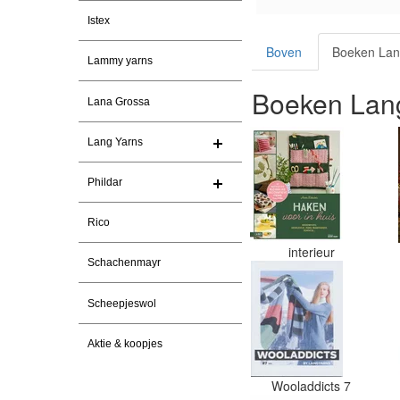
Istex
Boven
Boeken Lan
Lammy yarns
Boeken Lang
Lana Grossa
Lang Yarns
Phildar
Rico
interieur
Schachenmayr
Scheepjeswol
Aktie & koopjes
Wooladdicts 7