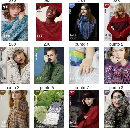
280
282
284
286
288
290
punto 1
punto 2
punto 3
punto 5
punto 7
punto 8