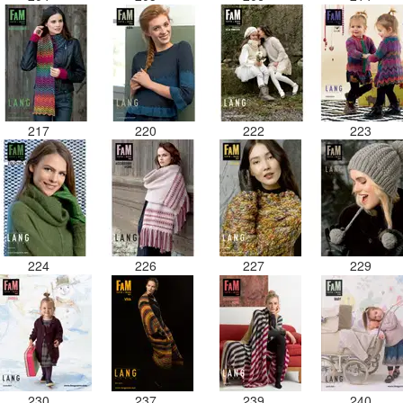
217
220
222
223
224
226
227
229
230
237
239
240