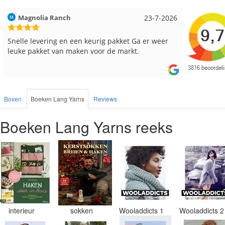
Hilde uit Loyers
17-7-2026
Loes uit
Reeds meerdere keren breigaren en breinaalden
Snelle le
besteld, altijd heel tevreden over de service.
Boven
Boeken Lang Yarns
Reviews
Boeken Lang Yarns reeks
interieur
sokken
Wooladdicts 1
Wooladdicts 