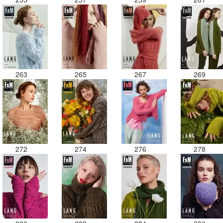
263
265
267
269
272
274
276
278