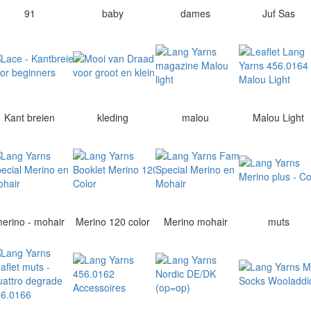
91
baby
dames
Juf Sas
Kant breien
kleding
malou
Malou Light
erino - mohair
Merino 120 color
Merino mohair
muts