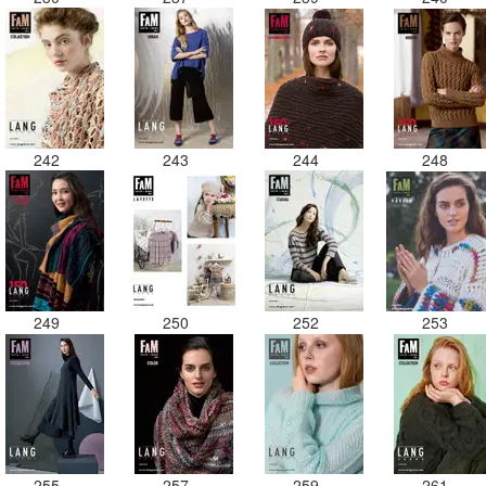
242
243
244
248
249
250
252
253
255
257
259
261