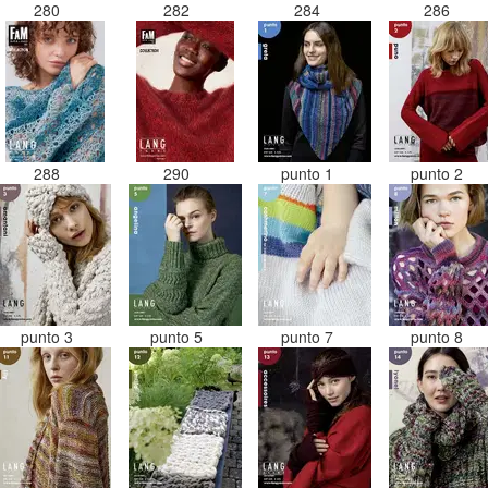
280
282
284
286
288
290
punto 1
punto 2
punto 3
punto 5
punto 7
punto 8