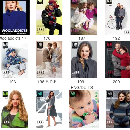
Wooladdicts 17
176
187
192
196
198 E-D-F
199 _
200
ENG/DUITS