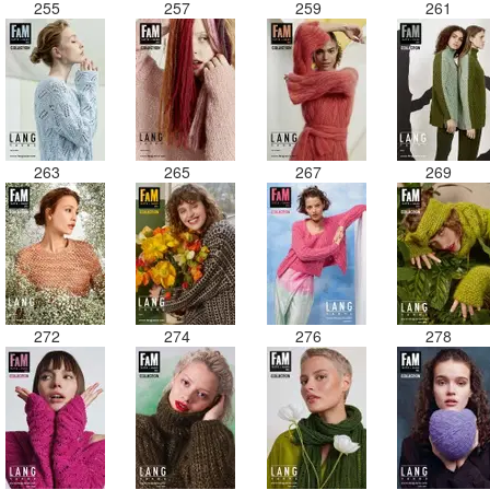
255
257
259
261
263
265
267
269
272
274
276
278