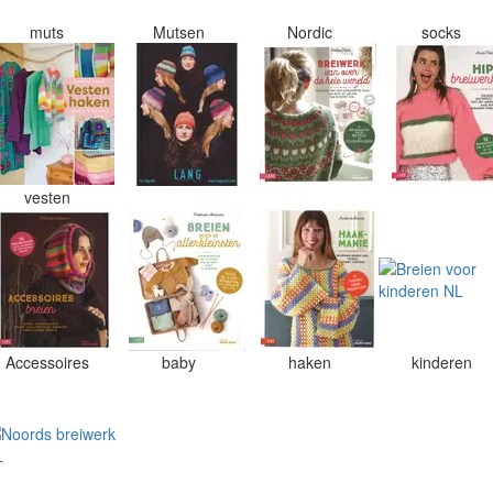
muts
Mutsen
Nordic
socks
vesten
Accessoires
baby
haken
kinderen