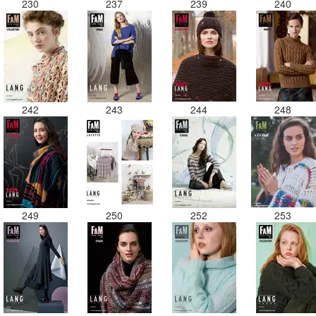
230
237
239
240
242
243
244
248
249
250
252
253