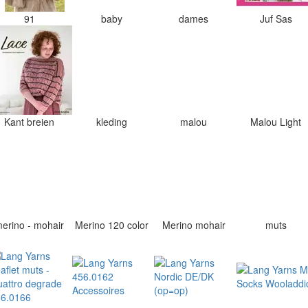
91
baby
dames
Juf Sas
Kant breien
kleding
malou
Malou Light
erino - mohair
Merino 120 color
Merino mohair
muts