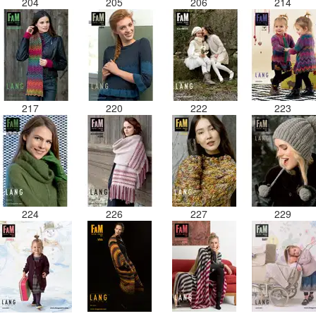
204
205
206
214
217
220
222
223
224
226
227
229