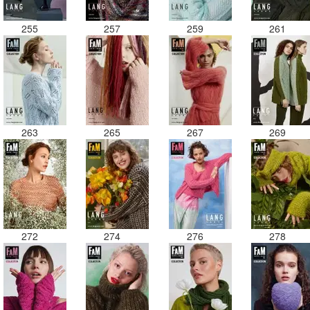
255
257
259
261
263
265
267
269
272
274
276
278