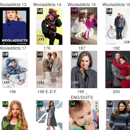
Wooladdicts 13
Wooladdicts 14
Wooladdicts 15
Wooladdicts 1
Wooladdicts 17
176
187
192
196
198 E-D-F
199 _
200
ENG/DUITS