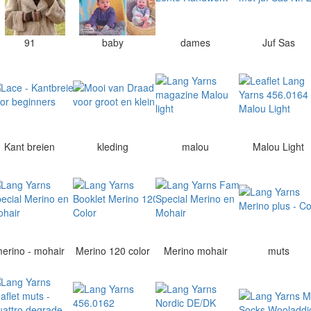
91
baby
dames
Juf Sas
Kant breien
kleding
malou
Malou Light
erino - mohair
Merino 120 color
Merino mohair
muts