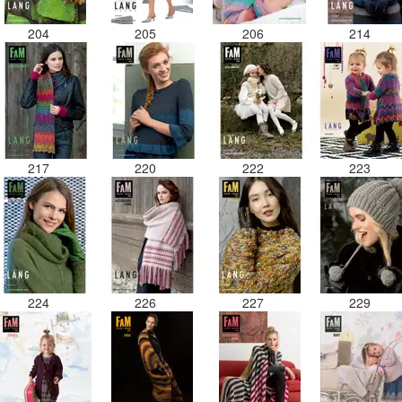
204
205
206
214
217
220
222
223
224
226
227
229