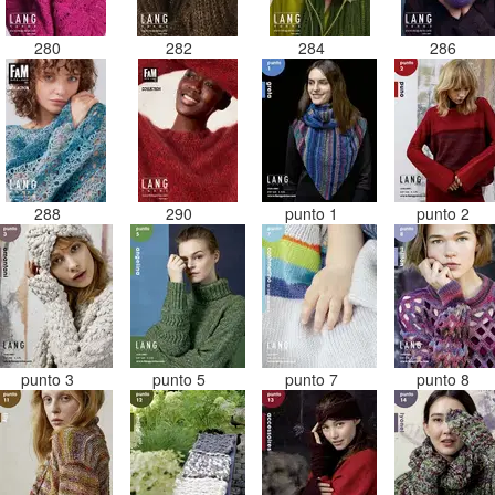
280
282
284
286
288
290
punto 1
punto 2
punto 3
punto 5
punto 7
punto 8