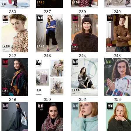
230
237
239
240
242
243
244
248
249
250
252
253