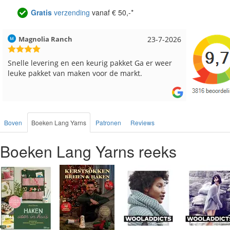
Gratis
verzending
vanaf € 50,-*
Hilde uit Loyers
17-7-2026
Loes uit
Reeds meerdere keren breigaren en breinaalden
Snelle le
besteld, altijd heel tevreden over de service.
Boven
Boeken Lang Yarns
Patronen
Reviews
Boeken Lang Yarns reeks