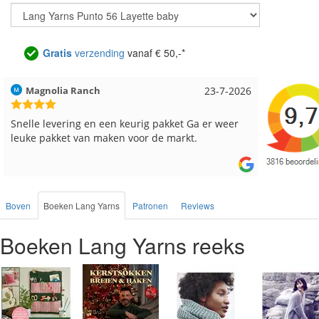
Gratis
verzending
vanaf € 50,-*
Hilde uit Loyers
17-7-2026
Loes uit
Reeds meerdere keren breigaren en breinaalden
Snelle le
besteld, altijd heel tevreden over de service.
Boven
Boeken Lang Yarns
Patronen
Reviews
Boeken Lang Yarns reeks