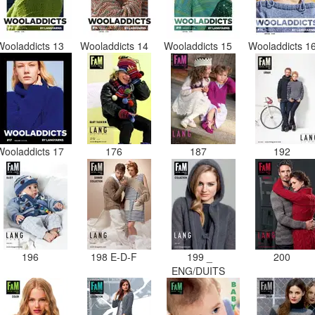
Wooladdicts 13
Wooladdicts 14
Wooladdicts 15
Wooladdicts 1
Wooladdicts 17
176
187
192
196
198 E-D-F
199 _
200
ENG/DUITS