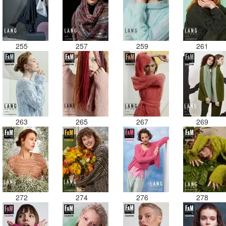
255
257
259
261
263
265
267
269
272
274
276
278