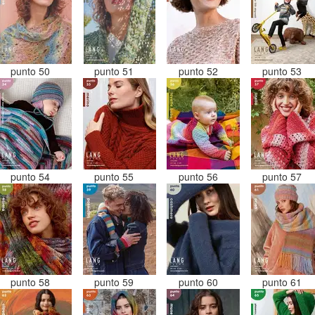
punto 50
punto 51
punto 52
punto 53
punto 54
punto 55
punto 56
punto 57
punto 58
punto 59
punto 60
punto 61