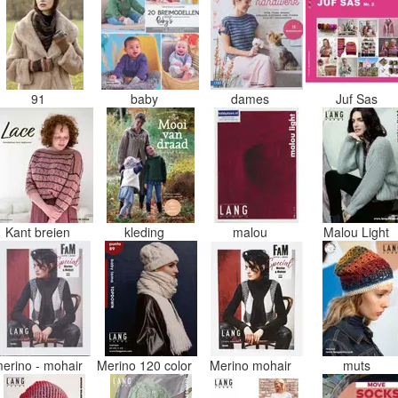
91
baby
dames
Juf Sas
Kant breien
kleding
malou
Malou Light
erino - mohair
Merino 120 color
Merino mohair
muts