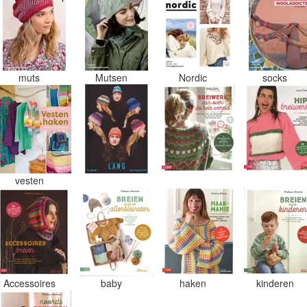
muts
Mutsen
Nordic
socks
vesten
Accessoires
baby
haken
kinderen