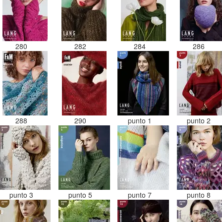
280
282
284
286
288
290
punto 1
punto 2
punto 3
punto 5
punto 7
punto 8