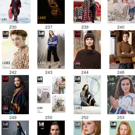
230
237
239
240
242
243
244
248
249
250
252
253