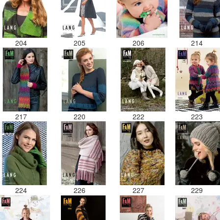
204
205
206
214
217
220
222
223
224
226
227
229