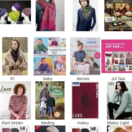
91
baby
dames
Juf Sas
Kant breien
kleding
malou
Malou Light