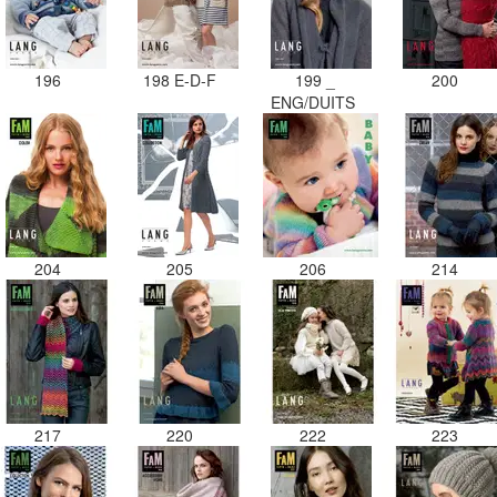
196
198 E-D-F
199 _
200
ENG/DUITS
204
205
206
214
217
220
222
223