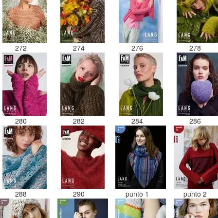
272
274
276
278
280
282
284
286
288
290
punto 1
punto 2