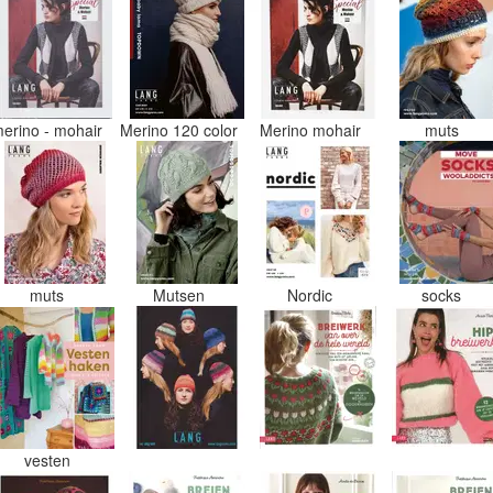
erino - mohair
Merino 120 color
Merino mohair
muts
muts
Mutsen
Nordic
socks
vesten