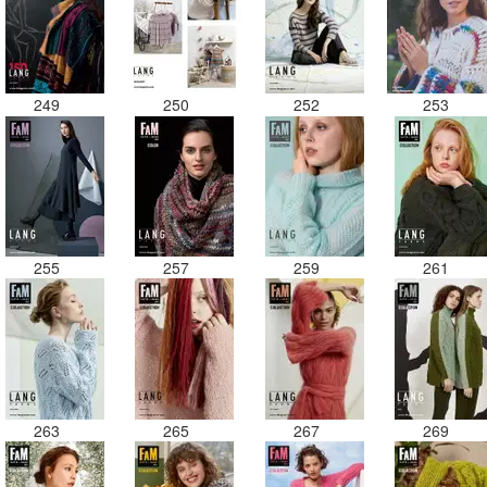
249
250
252
253
255
257
259
261
263
265
267
269