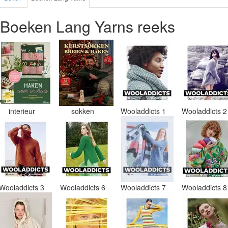
Boeken Lang Yarns reeks
interieur
sokken
Wooladdicts 1
Wooladdicts 
Wooladdicts 3
Wooladdicts 6
Wooladdicts 7
Wooladdicts 