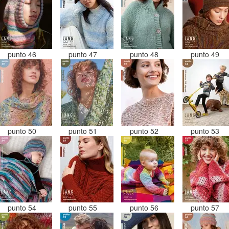
punto 46
punto 47
punto 48
punto 49
punto 50
punto 51
punto 52
punto 53
punto 54
punto 55
punto 56
punto 57