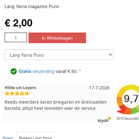
Lang Yarns magazine Puno
€ 2,00
Gratis
verzending
vanaf € 50,-*
Loyers
17-7-2026
Loes uit EMMELOORD
rdere keren breigaren en breinaalden
Snelle levering en keu
ltijd heel tevreden over de service.
Boven
Boeken Lang Yarns