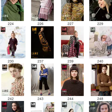
224
226
227
229
230
237
239
240
242
243
244
248