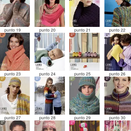
punto 19
punto 20
punto 21
punto 22
punto 23
punto 24
punto 25
punto 26
punto 27
punto 28
punto 29
punto 30