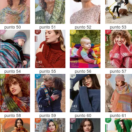
punto 50
punto 51
punto 52
punto 53
punto 54
punto 55
punto 56
punto 57
punto 58
punto 59
punto 60
punto 61