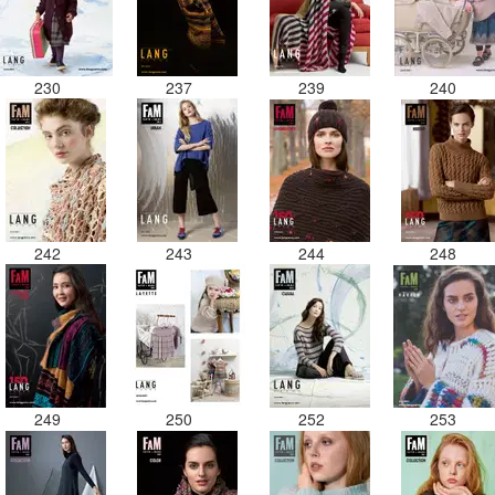
230
237
239
240
242
243
244
248
249
250
252
253