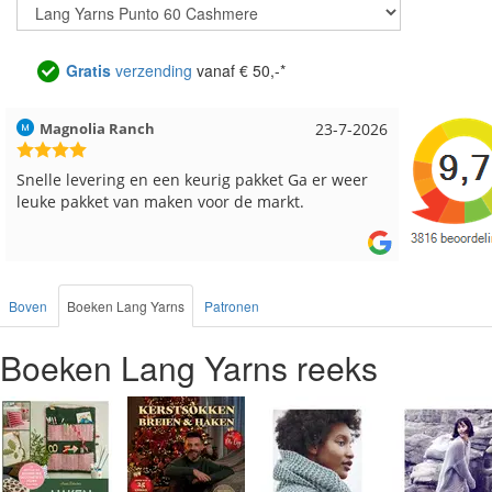
Gratis
verzending
vanaf € 50,-*
Hilde uit Loyers
17-7-2026
Loes uit
Reeds meerdere keren breigaren en breinaalden
Snelle le
besteld, altijd heel tevreden over de service.
Boven
Boeken Lang Yarns
Patronen
Boeken Lang Yarns reeks