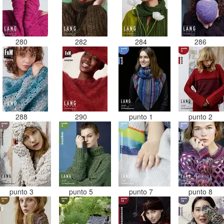
280
282
284
286
288
290
punto 1
punto 2
punto 3
punto 5
punto 7
punto 8