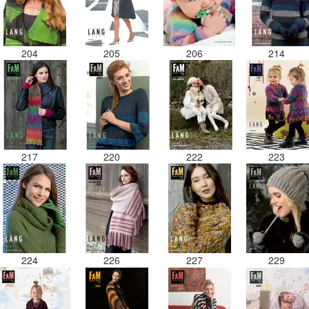
204
205
206
214
217
220
222
223
224
226
227
229