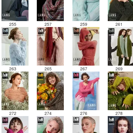
255
257
259
261
263
265
267
269
272
274
276
278