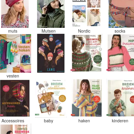
muts
Mutsen
Nordic
socks
vesten
Accessoires
baby
haken
kinderen