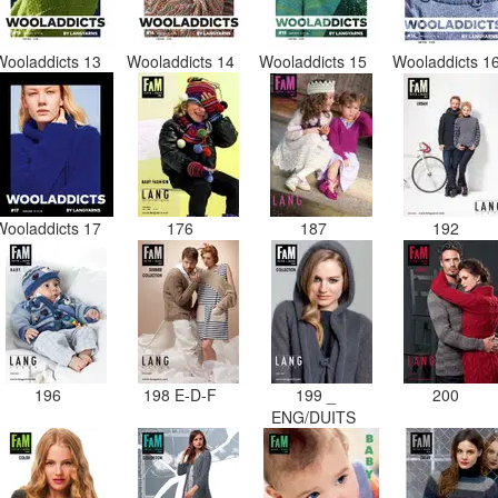
Wooladdicts 13
Wooladdicts 14
Wooladdicts 15
Wooladdicts 1
Wooladdicts 17
176
187
192
196
198 E-D-F
199 _
200
ENG/DUITS