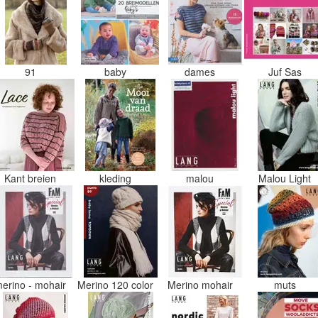
91
baby
dames
Juf Sas
Kant breien
kleding
malou
Malou Light
erino - mohair
Merino 120 color
Merino mohair
muts