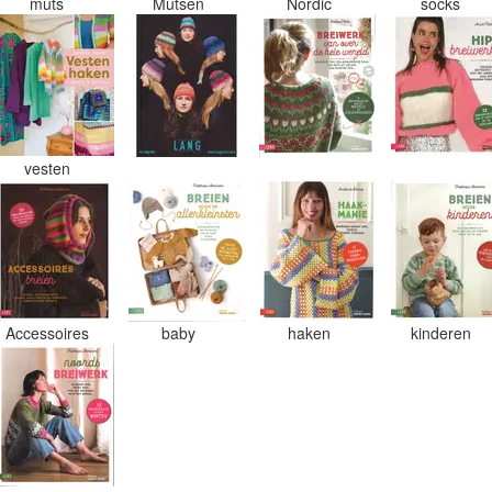
muts
Mutsen
Nordic
socks
vesten
Accessoires
baby
haken
kinderen