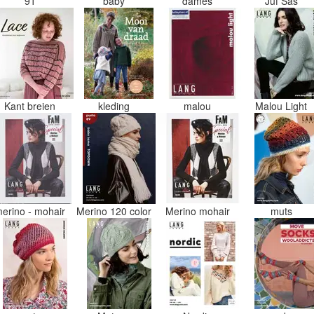
91
baby
dames
Juf Sas
Kant breien
kleding
malou
Malou Light
erino - mohair
Merino 120 color
Merino mohair
muts