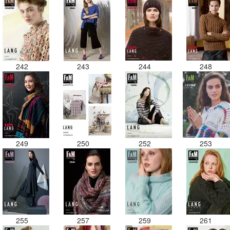
242
243
244
248
249
250
252
253
255
257
259
261