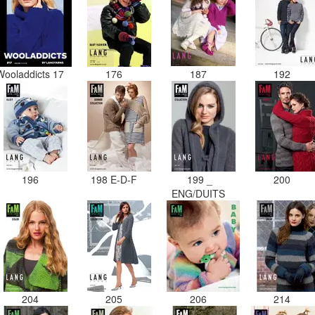
Wooladdicts 17
176
187
192
196
198 E-D-F
199 _
200
ENG/DUITS
204
205
206
214