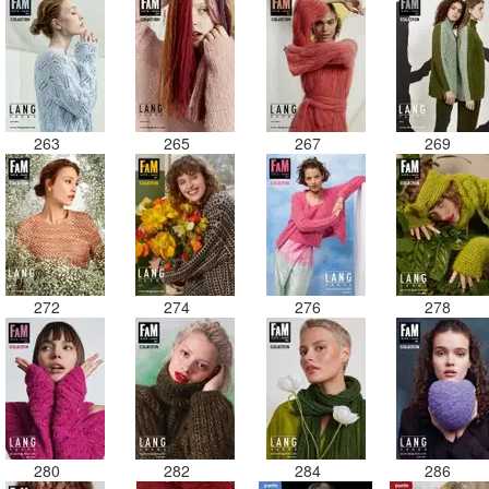
263
265
267
269
272
274
276
278
280
282
284
286