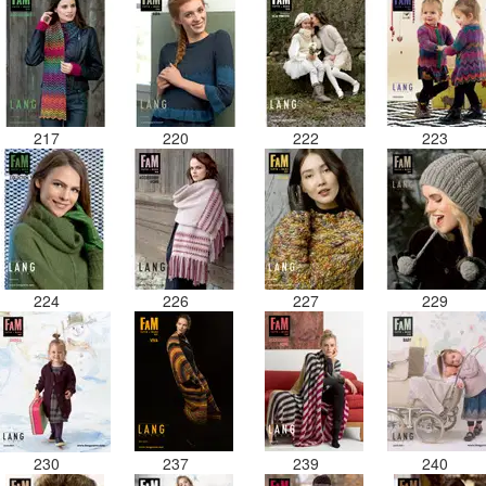
217
220
222
223
224
226
227
229
230
237
239
240