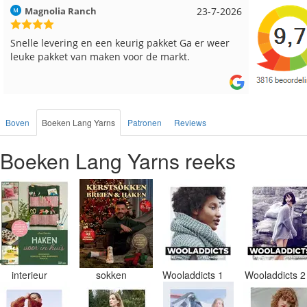
Hilde uit Loyers
17-7-2026
Loes uit
Reeds meerdere keren breigaren en breinaalden
Snelle le
besteld, altijd heel tevreden over de service.
Boven
Boeken Lang Yarns
Patronen
Reviews
Boeken Lang Yarns reeks
interieur
sokken
Wooladdicts 1
Wooladdicts 