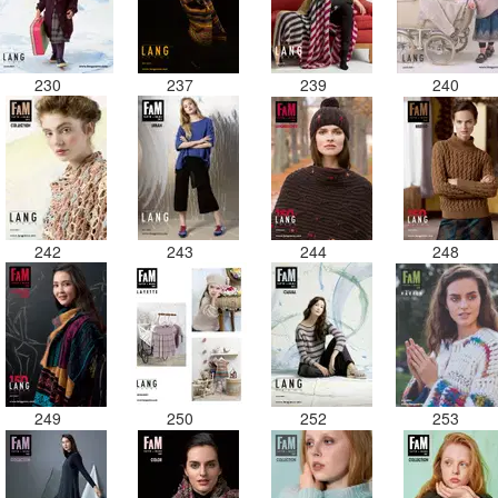
230
237
239
240
242
243
244
248
249
250
252
253