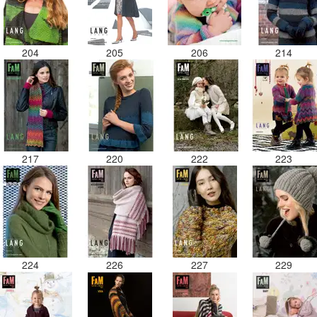
204
205
206
214
217
220
222
223
224
226
227
229