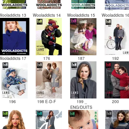
Wooladdicts 13
Wooladdicts 14
Wooladdicts 15
Wooladdicts 1
Wooladdicts 17
176
187
192
196
198 E-D-F
199 _
200
ENG/DUITS