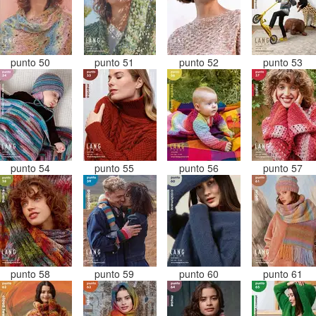
punto 50
punto 51
punto 52
punto 53
punto 54
punto 55
punto 56
punto 57
punto 58
punto 59
punto 60
punto 61