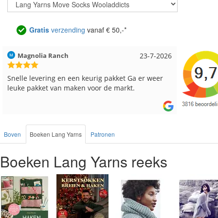
Gratis
verzending
vanaf € 50,-*
Hilde uit Loyers
17-7-2026
Loes uit
Reeds meerdere keren breigaren en breinaalden
Snelle le
besteld, altijd heel tevreden over de service.
Boven
Boeken Lang Yarns
Patronen
Boeken Lang Yarns reeks