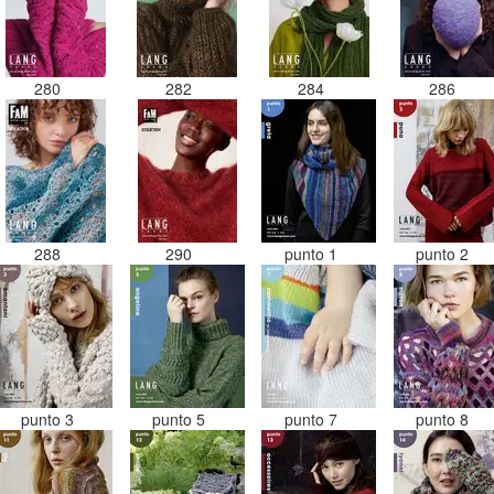
280
282
284
286
288
290
punto 1
punto 2
punto 3
punto 5
punto 7
punto 8