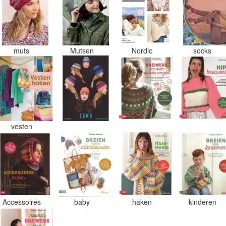
muts
Mutsen
Nordic
socks
vesten
Accessoires
baby
haken
kinderen