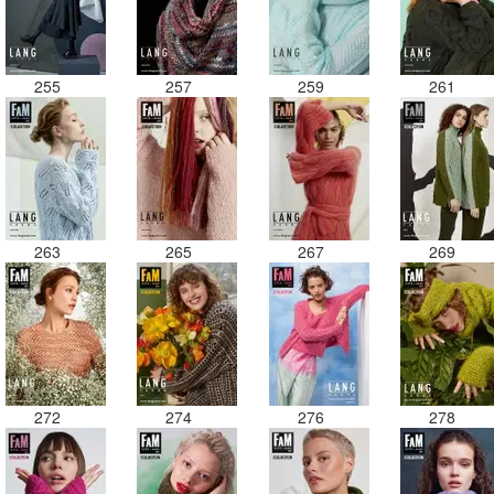
255
257
259
261
263
265
267
269
272
274
276
278