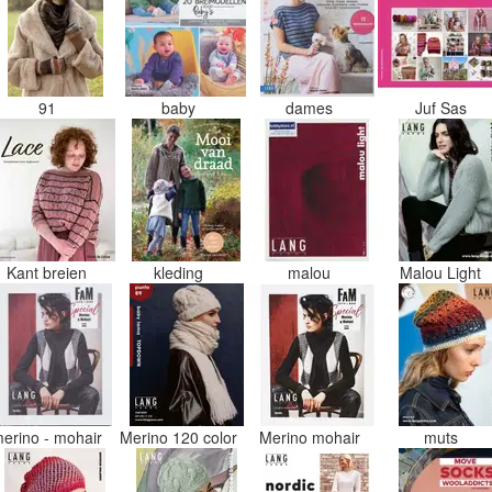
91
baby
dames
Juf Sas
Kant breien
kleding
malou
Malou Light
erino - mohair
Merino 120 color
Merino mohair
muts