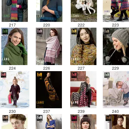
217
220
222
223
224
226
227
229
230
237
239
240