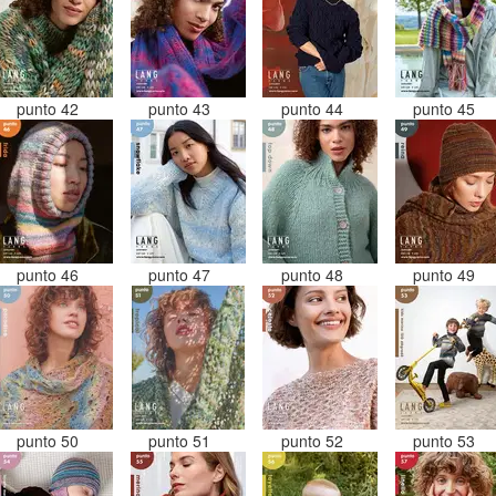
punto 42
punto 43
punto 44
punto 45
punto 46
punto 47
punto 48
punto 49
punto 50
punto 51
punto 52
punto 53