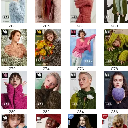
263
265
267
269
272
274
276
278
280
282
284
286