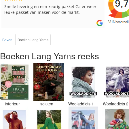
Reeds meerdere keren breigaren en breinaalden
Snelle le
besteld, altijd heel tevreden over de service.
Boven
Boeken Lang Yarns
Boeken Lang Yarns reeks
interieur
sokken
Wooladdicts 1
Wooladdicts 