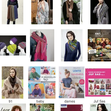
91
baby
dames
Juf Sas