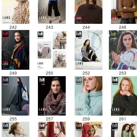
242
243
244
248
249
250
252
253
255
257
259
261