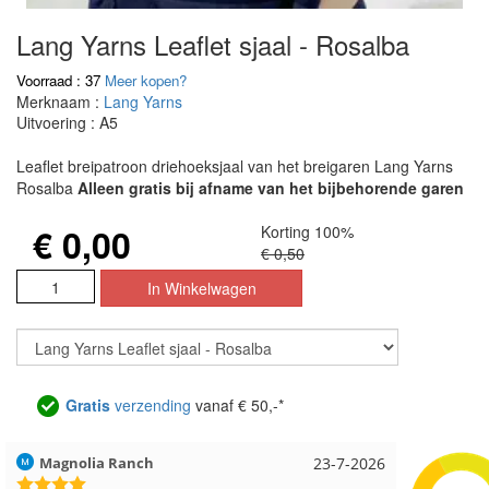
Lang Yarns Leaflet sjaal - Rosalba
Voorraad : 37
Meer kopen?
Merknaam :
Lang Yarns
Uitvoering : A5
Leaflet breipatroon driehoeksjaal van het breigaren Lang Yarns
Rosalba
Alleen gratis bij afname van het bijbehorende garen
€ 0,00
Korting 100%
€ 0,50
Gratis
verzending
vanaf € 50,-*
Hilde uit Loyers
17-7-2026
Loes uit