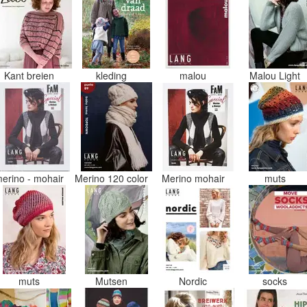
Kant breien
kleding
malou
Malou Light
erino - mohair
Merino 120 color
Merino mohair
muts
muts
Mutsen
Nordic
socks