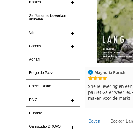
Naaien
Stoffen en te bewerken
artikelen
Vilt
Garens
Adriafil
Magnolia Ranch
23-7-2026
Hilde uit Loyers
Borgo de Pazzi
Snelle levering en een keurig
Reeds meerdere keren
Cheval Blanc
pakket Ga er weer leuke pakket van
en breinaalden besteld
maken voor de markt.
tevreden over de servi
DMC
Durable
Boven
Boeken Lan
Garnstudio DROPS