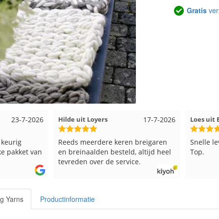
Gratis
ver
17-7-2026
Loes uit EMMELOORD
12-7-2026
Nell uit
 breigaren
Snelle levering en keurig verpakt.
Goed ver
, altijd heel
Top.
ce.
g Yarns
Productinformatie