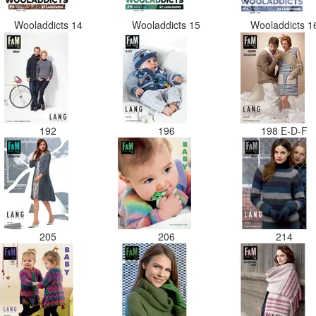
Wooladdicts 14
Wooladdicts 15
Wooladdicts 
192
196
198 E-D-F
205
206
214