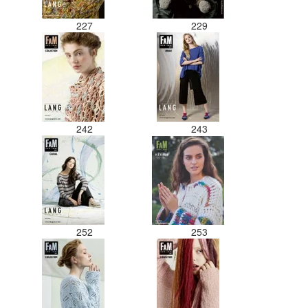
227
229
242
243
252
253