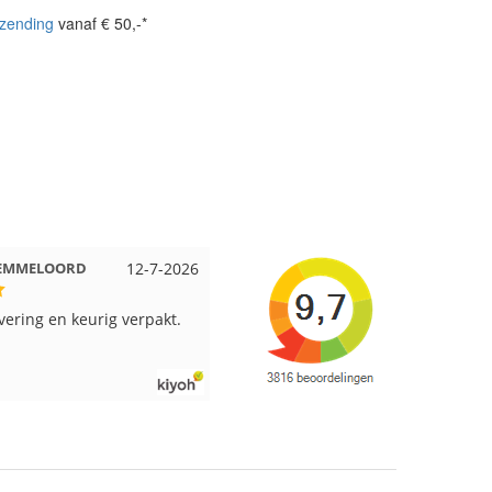
zending
vanaf € 50,-*
 Beuningen
12-7-2026
Wendy uit Amsterdam
11-7-202
pakt en snelgeleverd
Ruime keus aan viltwol, mooie
kleuren en goede kwaliteit. Snel
verzonden. Enigste wat ik een
beetje jammer vind is dat alles los
in een doos word gedaan. Had veel
verschillende kleuren blauw en
paars besteld en dat word zo los in
een doos gestopt. Geen kleur code