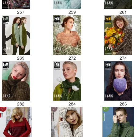
257
259
261
269
272
274
282
284
286