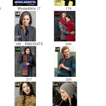
16
Wooladdicts 17
176
199 _ ENG/DUITS
200
217
220