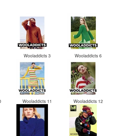
en de vezels waren in elkaar gaan
zitten. Moet nu zelf uitzoeken
welke kleurcode bij welke bol hoort
Had ook 3x 50 gram zwart besteld
maar door de andere bollen zitten
er nu verschillende kleuren vezels
in het zwart. Dat vind ik erg
jammer. Als ik nu wil nabestellen
moet ik maar hopen dat ik de juist
kleurcode bij de juiste bol heb
2
Wooladdicts 3
Wooladdicts 6
gedaan. Misschien een tip om de
kleuren apart in te pakken met een
sticker welke kleur het is?
Desondanks zou ik deze shop zeke
wel aanbevelen wat betreft de
viltwol. Goede prijs/kwaliteit
verhouding.
10
Wooladdicts 11
Wooladdicts 12