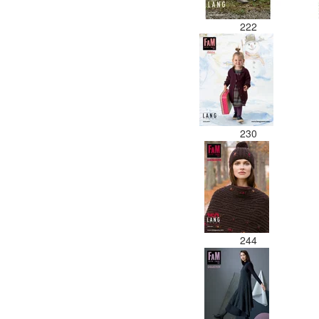
222
230
244