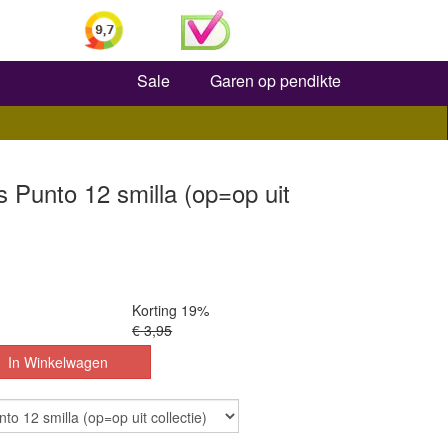
Zoeken
Sale
Garen op pendikte
 Punto 12 smilla (op=op uit
Korting 19%
€ 3,95