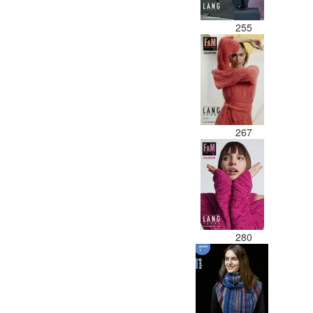
255
267
280