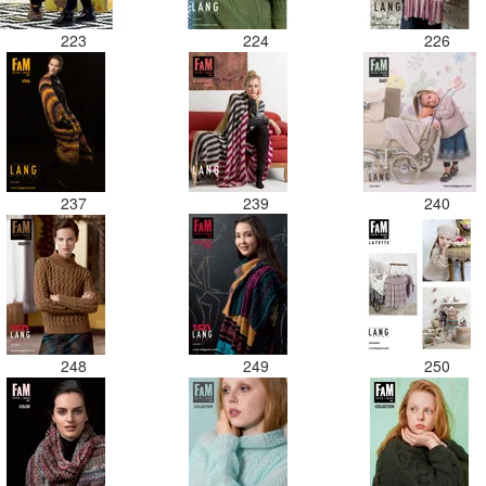
223
224
226
237
239
240
248
249
250