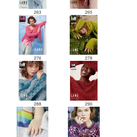
263
265
276
278
288
290