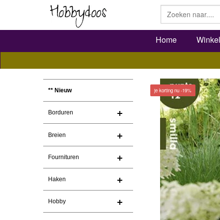
Home
Winke
je korting nu -19%
** Nieuw
Borduren
Breien
Fournituren
Haken
Hobby