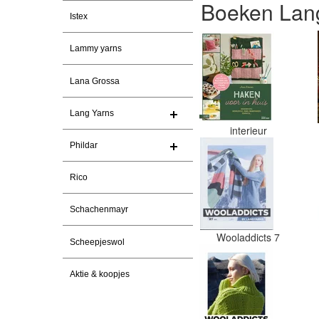
Boeken Lang
Istex
Lammy yarns
Lana Grossa
Lang Yarns
interieur
Phildar
Rico
Schachenmayr
Wooladdicts 7
Scheepjeswol
Aktie & koopjes