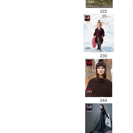
222
230
244