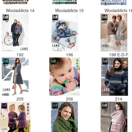
Wooladdicts 14
Wooladdicts 15
Wooladdicts 
192
196
198 E-D-F
205
206
214