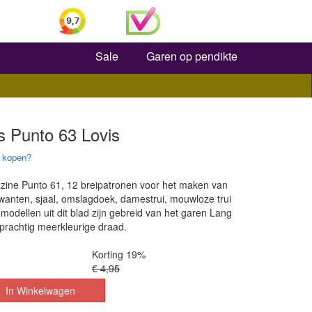
Zoeken
Sale
Garen op pendikte
s Punto 63 Lovis
 kopen?
ine Punto 61, 12 breipatronen voor het maken van
 wanten, sjaal, omslagdoek, damestrui, mouwloze trui
 modellen uit dit blad zijn gebreid van het garen Lang
prachtig meerkleurige draad.
Korting 19%
€ 4,95