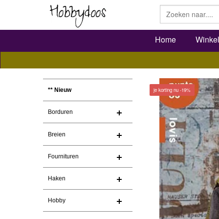
Home
Winke
je korting nu -19%
** Nieuw
Borduren
Breien
Fournituren
Haken
Hobby