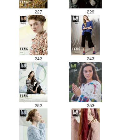
227
229
242
243
252
253