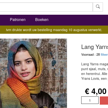
l
Patronen
Boeken
ivm drukte wordt uw bestelling maandag 10 augustus verwerkt.
Lang Yarn
Voorraad : 28
Meer
Lang Yarns magaz
punt sjaal, muts,
en herentrui. Alle
Yrans Lovis, een 
€ 4,00