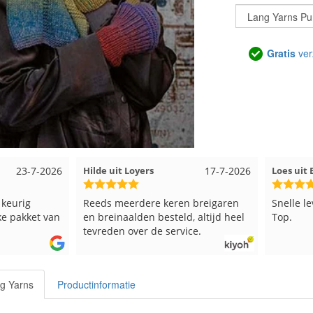
Gratis
ver
17-7-2026
Loes uit EMMELOORD
12-7-2026
Ne
 keren breigaren
Snelle levering en keurig verpakt.
G
esteld, altijd heel
Top.
e service.
g Yarns
Productinformatie