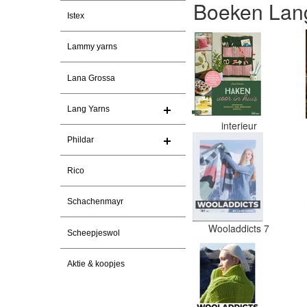
Boeken Lang
Istex
Lammy yarns
Lana Grossa
Lang Yarns
interieur
Phildar
Rico
Schachenmayr
Wooladdicts 7
Scheepjeswol
Aktie & koopjes