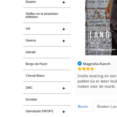
Naaien
Stoffen en te bewerken
artikelen
Vilt
Garens
Adriafil
7-2026
Magnolia Ranch
23-7-2026
Hilde uit Loyers
Borgo de Pazzi
en
Snelle levering en een keurig
Reeds meerdere
Cheval Blanc
pakket Ga er weer leuke pakket van
en breinaalden b
maken voor de markt.
tevreden over d
DMC
Durable
Boven
Boeken Lan
Garnstudio DROPS