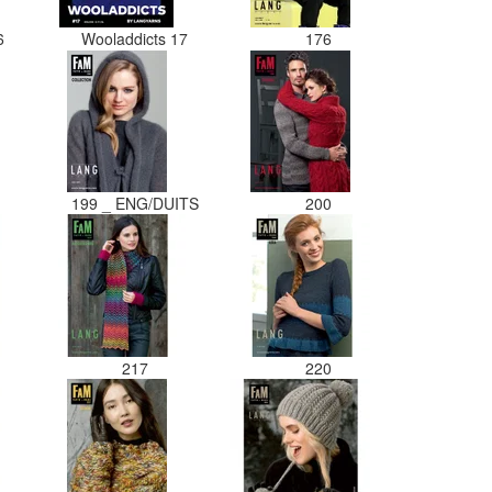
16
Wooladdicts 17
176
199 _ ENG/DUITS
200
217
220