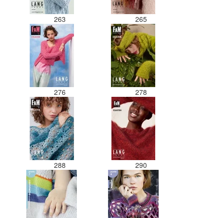
263
265
276
278
288
290