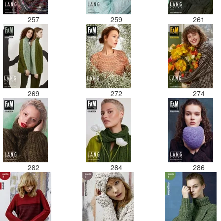
257
259
261
269
272
274
282
284
286