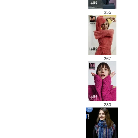
255
267
280