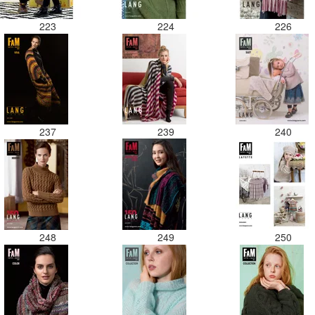
223
224
226
237
239
240
248
249
250