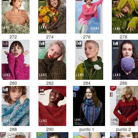
272
274
276
278
280
282
284
286
288
290
punto 1
punto 2