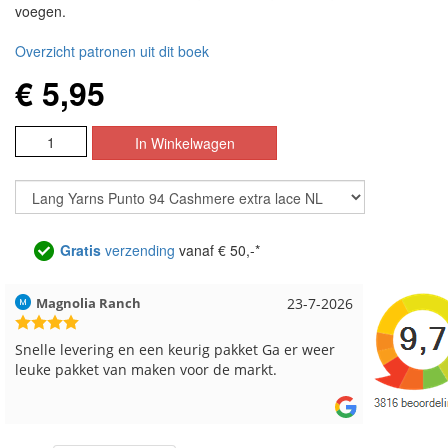
voegen.
Overzicht patronen uit dit boek
€ 5,95
Gratis
verzending
vanaf € 50,-*
Hilde uit Loyers
17-7-2026
Loes uit
Reeds meerdere keren breigaren en breinaalden
Snelle le
besteld, altijd heel tevreden over de service.