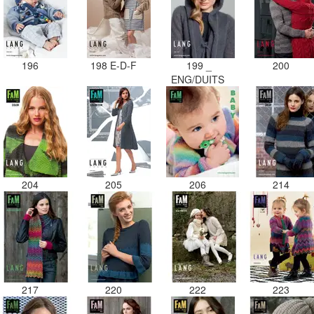
196
198 E-D-F
199 _
200
ENG/DUITS
204
205
206
214
217
220
222
223