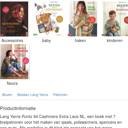
Accessoires
baby
haken
kinderen
Noors
Boven
Boeken Lang Yarns
Patronen
Productinformatie
Lang Yarns Punto 94 Cashmere Extra Lace NL, een boek met 7
breipatronen voor het maken van sjaals, polswarmers, spencers en
een muts. Alle modellen in dit blad zijn gemaakt van het garen