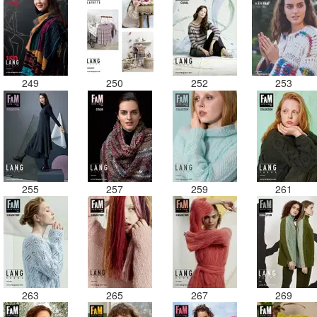
249
250
252
253
255
257
259
261
263
265
267
269