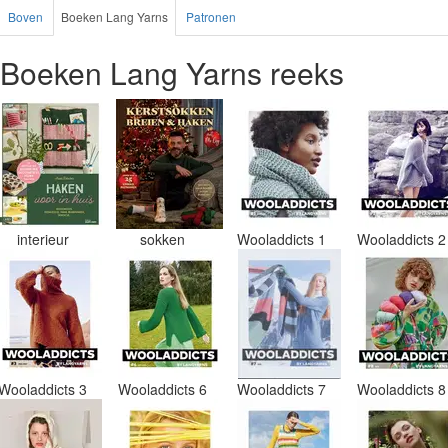
Boven
Boeken Lang Yarns
Patronen
Boeken Lang Yarns reeks
interieur
sokken
Wooladdicts 1
Wooladdicts 
Wooladdicts 3
Wooladdicts 6
Wooladdicts 7
Wooladdicts 