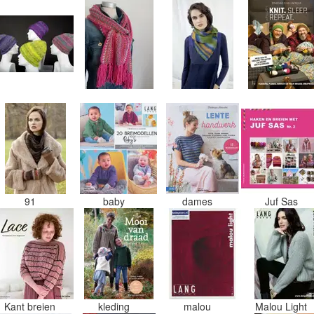
91
baby
dames
Juf Sas
Kant breien
kleding
malou
Malou Light