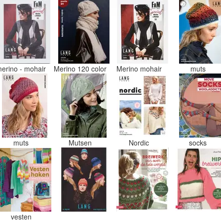
erino - mohair
Merino 120 color
Merino mohair
muts
muts
Mutsen
Nordic
socks
vesten