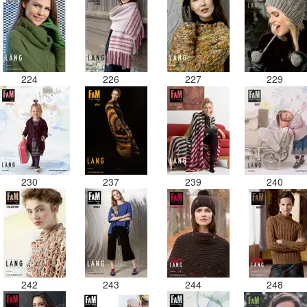
224
226
227
229
230
237
239
240
242
243
244
248