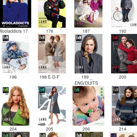
Wooladdicts 17
176
187
192
196
198 E-D-F
199 _
200
ENG/DUITS
204
205
206
214