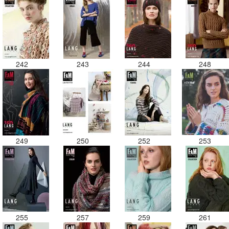
242
243
244
248
249
250
252
253
255
257
259
261