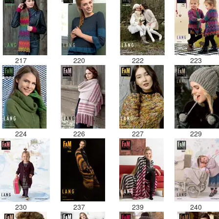
217
220
222
223
224
226
227
229
230
237
239
240