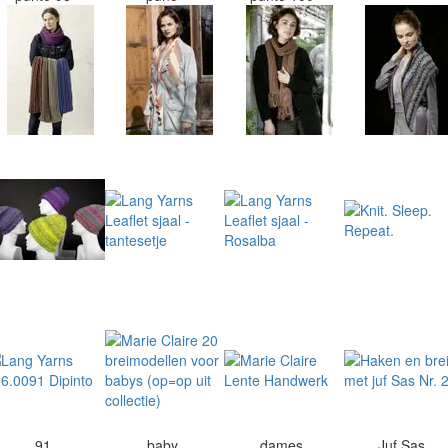
91
baby
dames
Juf Sas