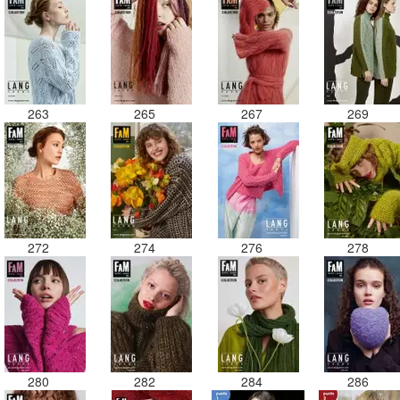
263
265
267
269
272
274
276
278
280
282
284
286