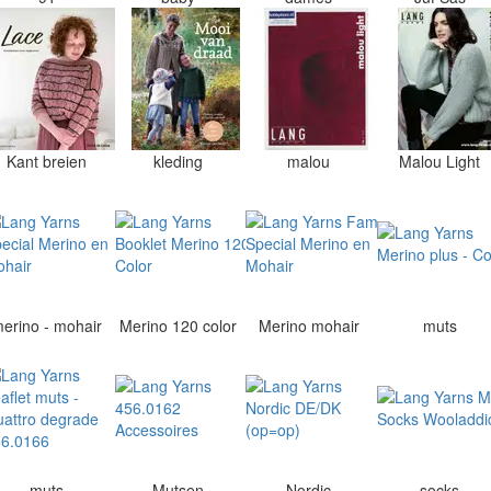
Kant breien
kleding
malou
Malou Light
erino - mohair
Merino 120 color
Merino mohair
muts
muts
Mutsen
Nordic
socks