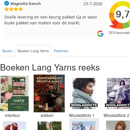
Hilde uit Loyers
17-7-2026
Loes uit
Reeds meerdere keren breigaren en breinaalden
Snelle le
besteld, altijd heel tevreden over de service.
Boven
Boeken Lang Yarns
Patronen
Boeken Lang Yarns reeks
interieur
sokken
Wooladdicts 1
Wooladdicts 