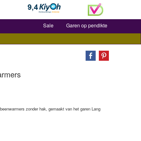
Zoeken
Sale
Garen op pendikte
armers
er, beenwarmers zonder hak, gemaakt van het garen Lang