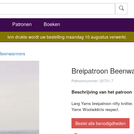
l
Patronen
Boeken
ivm drukte wordt uw bestelling maandag 10 augustus verwerkt.
Beenwarmers
Breipatroon Beenw
Patroonnummer: 20731-7
Beschrijving van het patroon
Lang Yarns breipatroon nifty knitt
Yarns Wooladdicts respect.
Bestel alle benodigdheden