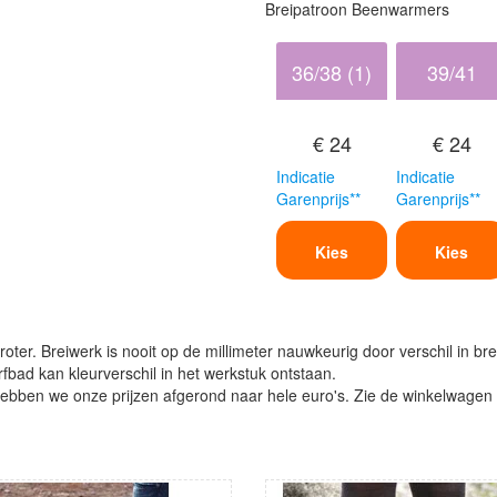
Breipatroon Beenwarmers
36/38 (1)
39/41
€ 24
€ 24
Indicatie
Indicatie
Garenprijs**
Garenprijs**
Kies
Kies
oter. Breiwerk is nooit op de millimeter nauwkeurig door verschil in bre
verfbad kan kleurverschil in het werkstuk ontstaan.
ben we onze prijzen afgerond naar hele euro's. Zie de winkelwagen vo