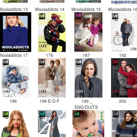
Wooladdicts 13
Wooladdicts 14
Wooladdicts 15
Wooladdicts 1
Wooladdicts 17
176
187
192
196
198 E-D-F
199 _
200
ENG/DUITS