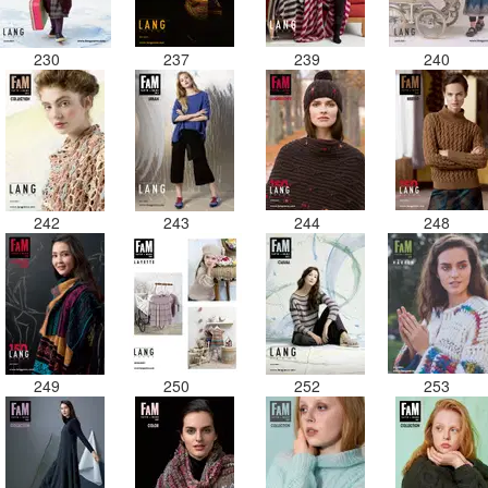
230
237
239
240
242
243
244
248
249
250
252
253