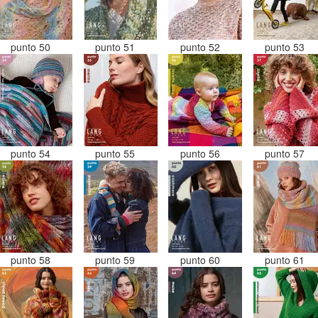
punto 50
punto 51
punto 52
punto 53
punto 54
punto 55
punto 56
punto 57
punto 58
punto 59
punto 60
punto 61