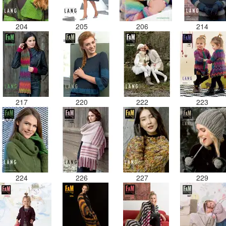
204
205
206
214
217
220
222
223
224
226
227
229