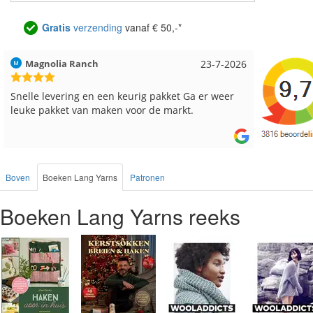
Gratis
verzending
vanaf € 50,-*
Hilde uit Loyers
17-7-2026
Loes uit
Reeds meerdere keren breigaren en breinaalden
Snelle le
besteld, altijd heel tevreden over de service.
Boven
Boeken Lang Yarns
Patronen
Boeken Lang Yarns reeks