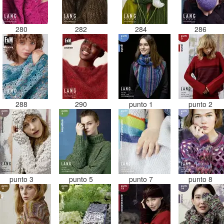
280
282
284
286
288
290
punto 1
punto 2
punto 3
punto 5
punto 7
punto 8