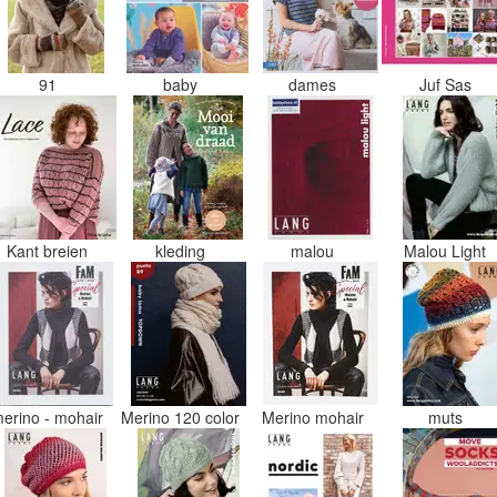
91
baby
dames
Juf Sas
Kant breien
kleding
malou
Malou Light
erino - mohair
Merino 120 color
Merino mohair
muts