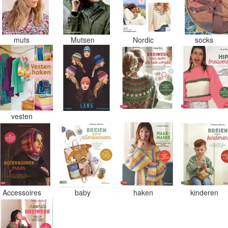
muts
Mutsen
Nordic
socks
vesten
Accessoires
baby
haken
kinderen