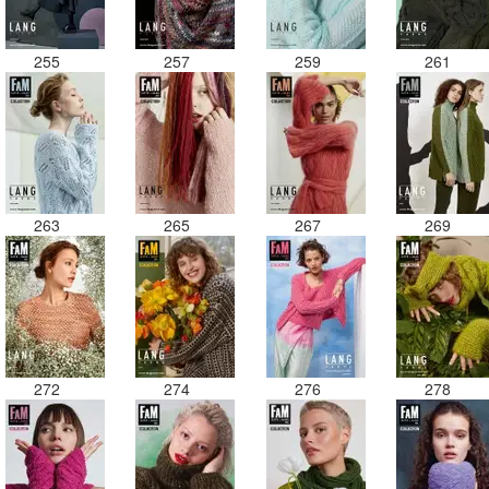
255
257
259
261
263
265
267
269
272
274
276
278