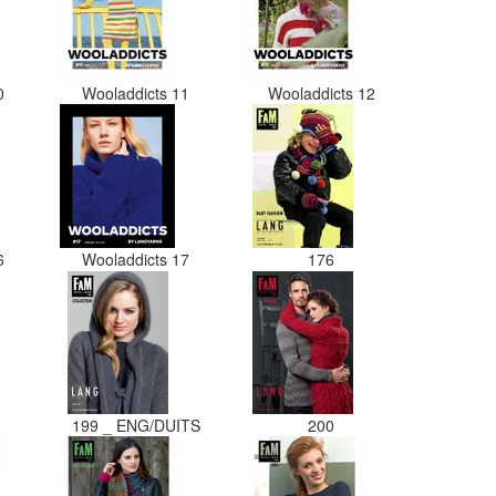
ks zou ik deze shop zeker
evelen wat betreft de
Goede prijs/kwaliteit
ng.
10
Wooladdicts 11
Wooladdicts 12
16
Wooladdicts 17
176
199 _ ENG/DUITS
200