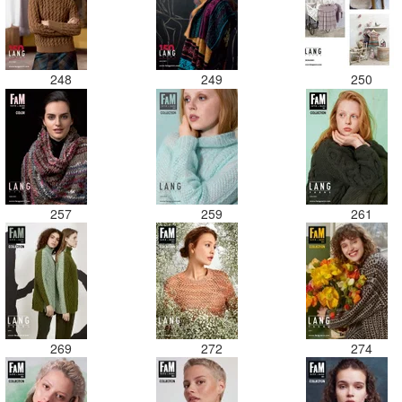
248
249
250
257
259
261
269
272
274