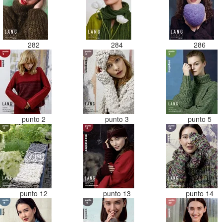
282
284
286
punto 2
punto 3
punto 5
punto 12
punto 13
punto 14