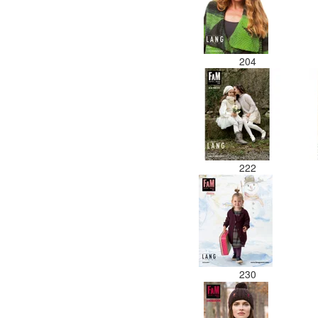
204
222
230