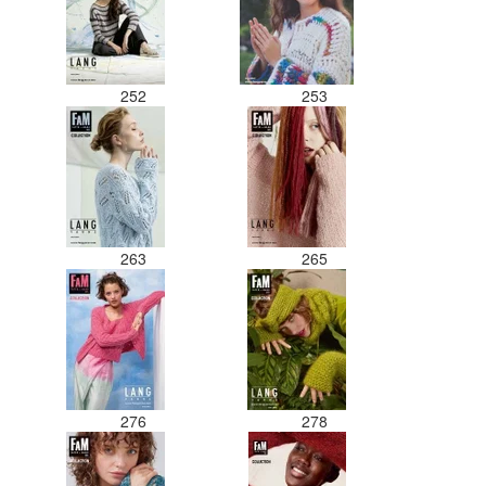
252
253
263
265
276
278