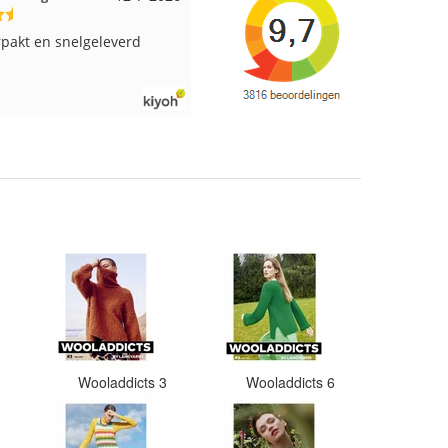
us aan viltwol, mooie
Altijd alles op voorraad en een
en goede kwaliteit. Snel
supersnelle levering!
n. Enigste wat ik een
ammer vind is dat alles los
oos word gedaan. Had veel
lende kleuren blauw en
steld en dat word zo los in
 gestopt. Geen kleur codes
zels waren in elkaar gaan
Moet nu zelf uitzoeken
eurcode bij welke bol hoort.
3x 50 gram zwart besteld
r de andere bollen zitten
rschillende kleuren vezels
art. Dat vind ik erg
Als ik nu wil nabestellen
maar hopen dat ik de juiste
e bij de juiste bol heb
2
Wooladdicts 3
Wooladdicts 6
Misschien een tip om de
apart in te pakken met een
elke kleur het is?