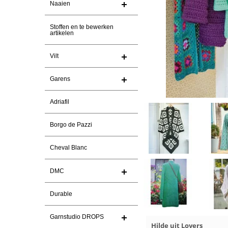
Naaien
Stoffen en te bewerken
artikelen
Vilt
Garens
Adriafil
Borgo de Pazzi
Cheval Blanc
DMC
Durable
Garnstudio DROPS
Hilde uit Loyers
17-7-2026
Loes uit EMMELOORD