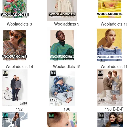
Desondan
wel aanb
viltwol. 
verhoudi
Wooladdicts 8
Wooladdicts 9
Wooladdicts 
Wooladdicts 14
Wooladdicts 15
Wooladdicts 
192
196
198 E-D-F