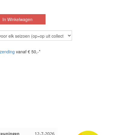
zending
vanaf € 50,-*
it Amsterdam
11-7-2026
Anja uit Druten
10-7-202