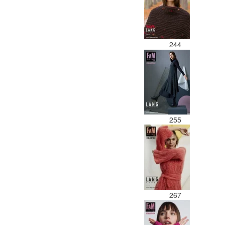
244
255
267