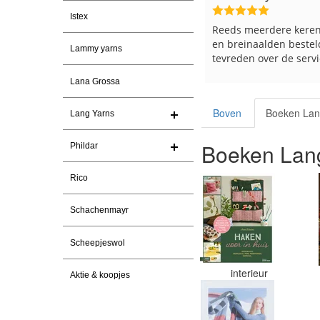
Istex
Reeds meerdere keren breigaren
Snelle levering en keu
en breinaalden besteld, altijd heel
Top.
Lammy yarns
tevreden over de service.
Lana Grossa
Boven
Boeken Lan
Lang Yarns
Boeken Lang
Phildar
Rico
Schachenmayr
Scheepjeswol
interieur
Aktie & koopjes