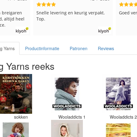
rig verpakt.
Goed verpakt en snelgeleverd
Ruime ke
kleuren 
verzonde
beetje j
in een d
verschil
g Yarns
Productinformatie
Patronen
Reviews
paars be
een doos
en de ve
 Yarns reeks
zitten. 
welke kl
Had ook 
maar doo
er nu ve
in het zw
jammer. 
moet ik 
kleurcod
sokken
Wooladdicts 1
Wooladdicts 
gedaan. 
kleuren 
sticker w