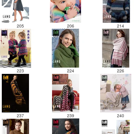
205
206
214
223
224
226
237
239
240