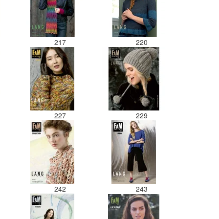
217
220
227
229
242
243